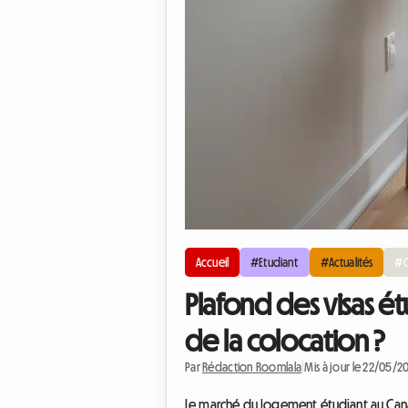
Accueil
#Etudiant
#Actualités
#C
Plafond des visas é
de la colocation ?
Par
Rédaction Roomlala
|
Mis à jour le 22/05/2
Le marché du logement étudiant au Cana