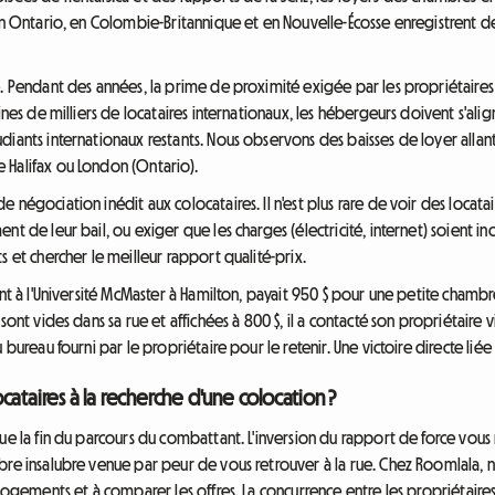
 en Ontario, en Colombie-Britannique et en Nouvelle-Écosse enregistrent
e. Pendant des années, la prime de proximité exigée par les propriétaires
ines de milliers de locataires internationaux, les hébergeurs doivent s'ali
diants internationaux restants. Nous observons des baisses de loyer allant
 Halifax ou London (Ontario).
 négociation inédit aux colocataires. Il n'est plus rare de voir des loca
 de leur bail, ou exiger que les charges (électricité, internet) soient inclu
s et chercher le meilleur rapport qualité-prix.
ant à l'Université McMaster à Hamilton, payait 950 $ pour une petite chamb
sont vides dans sa rue et affichées à 800 $, il a contacté son propriétaire 
 bureau fourni par le propriétaire pour le retenir. Une victoire directe liée
ataires à la recherche d'une colocation ?
ue la fin du parcours du combattant. L'inversion du rapport de force vous
mbre insalubre venue par peur de vous retrouver à la rue. Chez Roomlala
 logements et à comparer les offres. La concurrence entre les propriétaire