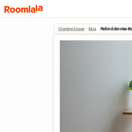
Chambre à louer
›
Blog
›
Plafond des visas ét