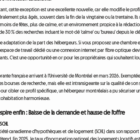
nt, cette exception est une excellente nouvelle, car elle modifie le profil
alement plus âgés, souvent dans la fin de la vingtaine ou la trentaine. Ils
 moins de fêtes, plus de calme, et un environnement propice à la rédact
 30 % des recherches incluant le mot-clé 'calme' ou 'bureau' depuis le dé
e adaptation de la part des hébergeurs. Si vous proposez une chambre en
'un espace de travail dédié ou une connexion internet par fibre optique d
iants. C'est une opportunité en or pour les propriétaires qui souhaitent 
rante française arrivant à l'Université de Montréal en mars 2026. Exemptée
bourses de recherche, mais elle est intransigeante sur la qualité de son 
pour cibler ce profil spécifique, un hébergeur montréalais a pu sécuriser u
 cohabitation harmonieuse.
spire enfin : Baisse de la demande et hausse de l'offre
 SCHL
ociété canadienne d'hypothèques et de logement (SCHL) dans son rappor
 détend. Fin 2025, le taux d'inoccupation national des logements locatifs es