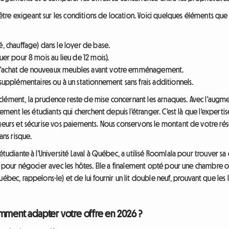
tre exigeant sur les conditions de location. Voici quelques éléments qu
ité, chauffage) dans le loyer de base.
louer pour 8 mois au lieu de 12 mois).
ou l'achat de nouveaux meubles avant votre emménagement.
upplémentaires ou à un stationnement sans frais additionnels.
lément, la prudence reste de mise concernant les arnaques. Avec l'augme
èrement les étudiants qui cherchent depuis l'étranger. C'est là que l'experti
geurs et sécurise vos paiements. Nous conservons le montant de votre rése
ans risque.
tudiante à l'Université Laval à Québec, a utilisé Roomlala pour trouver sa c
ée pour négocier avec les hôtes. Elle a finalement opté pour une chambre où
ébec, rappelons-le) et de lui fournir un lit double neuf, prouvant que les 
omment adapter votre offre en 2026 ?