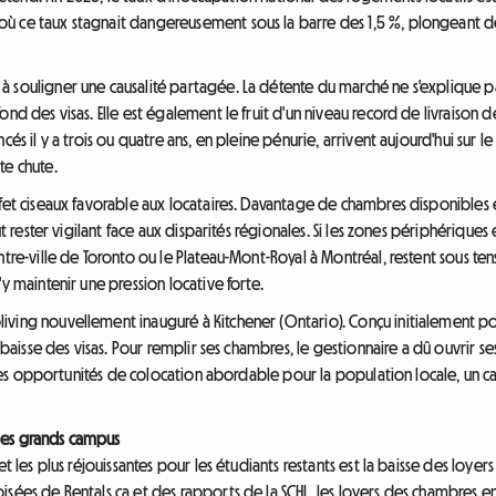
ù ce taux stagnait dangereusement sous la barre des 1,5 %, plongeant de
à souligner une causalité partagée. La détente du marché ne s'explique 
ond des visas. Elle est également le fruit d'un niveau record de livraison
cés il y a trois ou quatre ans, en pleine pénurie, arrivent aujourd'hui sur
e chute.
fet ciseaux favorable aux locataires. Davantage de chambres disponibles et
ut rester vigilant face aux disparités régionales. Si les zones périphériques e
ntre-ville de Toronto ou le Plateau-Mont-Royal à Montréal, restent sous te
y maintenir une pression locative forte.
ving nouvellement inauguré à Kitchener (Ontario). Conçu initialement pour
a baisse des visas. Pour remplir ses chambres, le gestionnaire a dû ouvrir se
velles opportunités de colocation abordable pour la population locale, un 
des grands campus
et les plus réjouissantes pour les étudiants restants est la baisse des loy
isées de Rentals.ca et des rapports de la SCHL, les loyers des chambres e