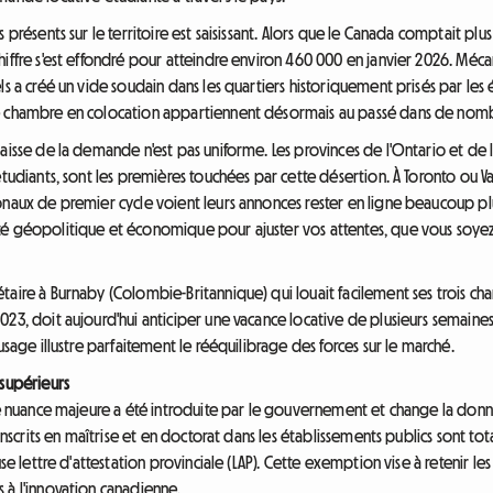
 présents sur le territoire est saisissant. Alors que le Canada comptait plus
hiffre s'est effondré pour atteindre environ 460 000 en janvier 2026. Méc
s a créé un vide soudain dans les quartiers historiquement prisés par les ét
le chambre en colocation appartiennent désormais au passé dans de nom
baisse de la demande n'est pas uniforme. Les provinces de l'Ontario et de
étudiants, sont les premières touchées par cette désertion. À Toronto ou Va
onaux de premier cycle voient leurs annonces rester en ligne beaucoup p
é géopolitique et économique pour ajuster vos attentes, que vous soyez 
aire à Burnaby (Colombie-Britannique) qui louait facilement ses trois cha
23, doit aujourd'hui anticiper une vacance locative de plusieurs semaines 
usage illustre parfaitement le rééquilibrage des forces sur le marché.
 supérieurs
une nuance majeure a été introduite par le gouvernement et change la donn
 inscrits en maîtrise et en doctorat dans les établissements publics sont t
se lettre d'attestation provinciale (LAP). Cette exemption vise à retenir les
 à l'innovation canadienne.