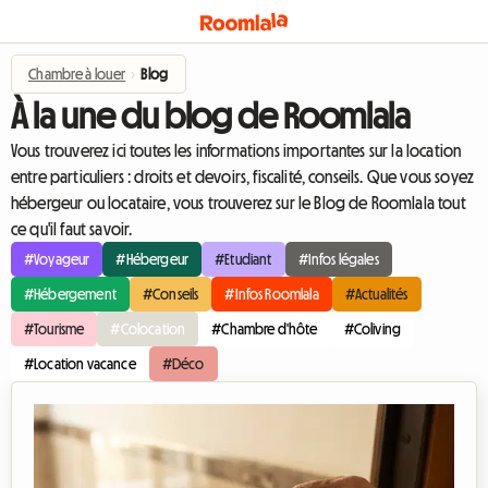
Chambre à louer
›
Blog
À la une du blog de Roomlala
Vous trouverez ici toutes les informations importantes sur la location
entre particuliers : droits et devoirs, fiscalité, conseils. Que vous soyez
hébergeur ou locataire, vous trouverez sur le Blog de Roomlala tout
ce qu'il faut savoir.
#Voyageur
#Hébergeur
#Etudiant
#Infos légales
#Hébergement
#Conseils
#Infos Roomlala
#Actualités
#Tourisme
#Colocation
#Chambre d'hôte
#Coliving
#Location vacance
#Déco