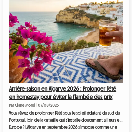
ruiner ? Chez Roomlala, nous savons à quel point la recherche
d'un logement peut devenir un véritable parcours du
combattant lors de ces périodes de ...
Arrière-saison en Algarve 2026 : Prolonger l'été
en homestay pour éviter la flambée des prix
Par Claire Morel
|
07/08/2026
Vous rêvez de prolonger l'été sous le soleil éclatant du sud du
Portugal, loin de la grisaille qui s'installe doucement ailleurs en
Europe ? L'Algarve en septembre 2026 s'impose comme une