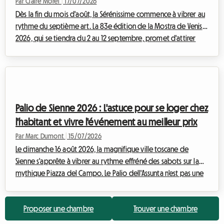
Par Claire Morel
|
17/07/2026
Dès la fin du mois d'août, la Sérénissime commence à vibrer au
rythme du septième art. La 83e édition de la Mostra de Venise
2026, qui se tiendra du 2 au 12 septembre, promet d'attirer
des milliers de cinéphiles, de journalistes et de professionnels
de l'industrie du monde entier. Si l'effervescence autour du
Palazzo del Cinema sur le Lido est magique, la recherche d'un
hébergement peut rapidement se transformer en cauchemar
financier. Les prix des hôtels explosent, atteignant des
Palio de Sienne 2026 : L'astuce pour se loger chez
sommets vertig...
l'habitant et vivre l'événement au meilleur prix
Par Marc Dumont
|
15/07/2026
Le dimanche 16 août 2026, la magnifique ville toscane de
Sienne s'apprête à vibrer au rythme effréné des sabots sur la
mythique Piazza del Campo. Le Palio dell'Assunta n'est pas une
simple course hippique, c'est l'âme palpitante de toute une
cité qui se révèle au monde entier. Chaque année, cet
Proposer une chambre
Trouver une chambre
événement historique d'une intensité rare attire des milliers de
visiteurs venus des quatre coins du globe, désireux de