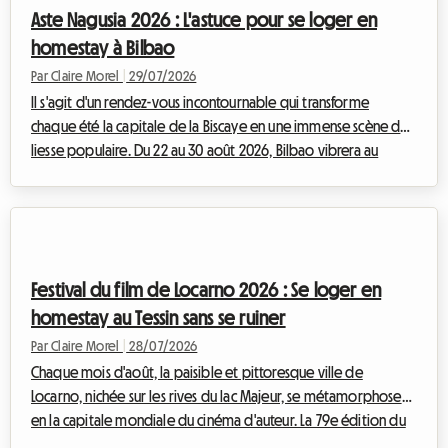
notamment lorsqu'il s'agit de trouver un endroit où dormir
Aste Nagusia 2026 : L'astuce pour se loger en
sans exploser son budget. Face...
homestay à Bilbao
Par Claire Morel
|
29/07/2026
Il s'agit d'un rendez-vous incontournable qui transforme
chaque été la capitale de la Biscaye en une immense scène de
liesse populaire. Du 22 au 30 août 2026, Bilbao vibrera au
rythme de l'Aste Nagusia, sa célèbre Grande Semaine. Si
l'événement attire des centaines de milliers de visiteurs prêts à
célébrer la culture basque, il pose un défi majeur : trouver un
hébergement abordable. Face à des hôtels complets des mois
à l'avance et à des tarifs qui s'envolent, nous vous proposons
Festival du film de Locarno 2026 : Se loger en
chez Roomlala u...
homestay au Tessin sans se ruiner
Par Claire Morel
|
28/07/2026
Chaque mois d'août, la paisible et pittoresque ville de
Locarno, nichée sur les rives du lac Majeur, se métamorphose
en la capitale mondiale du cinéma d'auteur. La 79e édition du
Locarno Film Festival 2026, qui se déroulera du 5 au 15 août,