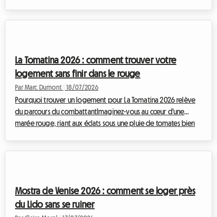
incontournable du DP World Tour attire chaque fin d'été des
milliers de passionnés venus du monde entier pour admirer les
meilleurs golfeurs de la planète dans un cadre alpin
époustouflant. Mais face à cet afflux massif, trouver un
hébergement abordable relève souvent du parcours du
La Tomatina 2026 : comment trouver votre
combattant. Les hôtels affichent complets de...
logement sans finir dans le rouge
Par Marc Dumont
|
18/07/2026
Pourquoi trouver un logement pour La Tomatina 2026 relève
du parcours du combattantImaginez-vous au cœur d'une
marée rouge, riant aux éclats sous une pluie de tomates bien
mûres, entouré de milliers de personnes venues du monde
entier pour partager ce moment d'euphorie collective. La
Tomatina, cette fête emblématique qui se déroule chaque
année à la fin du mois d'août, est une expérience à vivre au
moins une fois dans sa vie. Pour la prochaine édition, qui se
Mostra de Venise 2026 : comment se loger près
tiendra le mercredi 26 août 2026, l'...
du Lido sans se ruiner