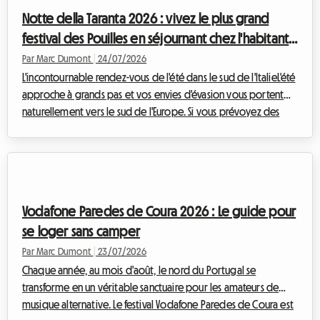
qui se déroulera du 21 août au 7 septembre 2026 à l'Exhibition
Notte della Taranta 2026 : vivez le plus grand
Place de Toronto...
festival des Pouilles en séjournant chez l'habitant
avec Roomlala
Par Marc Dumont
|
24/07/2026
L'incontournable rendez-vous de l'été dans le sud de l'ItalieL'été
approche à grands pas et vos envies d'évasion vous portent
naturellement vers le sud de l'Europe. Si vous prévoyez des
vacances en août en Italie, il y a un événement culturel et
musical que vous ne devez absolument pas manquer : la Notte
della Taranta 2026. Chaque année, ce festival transforme le
talon de la botte italienne en une immense piste de danse à
ciel ouvert, célébrant les traditions ancestrales du Salento avec
Vodafone Paredes de Coura 2026 : Le guide pour
une éner...
se loger sans camper
Par Marc Dumont
|
23/07/2026
Chaque année, au mois d'août, le nord du Portugal se
transforme en un véritable sanctuaire pour les amateurs de
musique alternative. Le festival Vodafone Paredes de Coura est