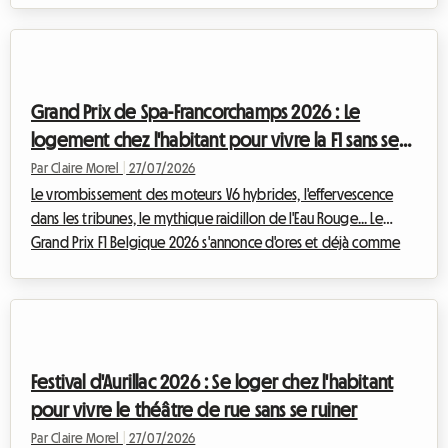
s'annonce d'ores et déjà comme un événement
incontournable pour les cinéphiles du monde entier. Si la
magie opère indéniablement devant le grand écran, la
préparation de ce voyage peut rapidement virer au casse-
Grand Prix de Spa-Francorchamps 2026 : Le
tête, particulièrement lorsqu'il s'agit de trouv...
logement chez l'habitant pour vivre la F1 sans se
ruiner
Par Claire Morel
|
27/07/2026
Le vrombissement des moteurs V6 hybrides, l'effervescence
dans les tribunes, le mythique raidillon de l'Eau Rouge... Le
Grand Prix F1 Belgique 2026 s'annonce d'ores et déjà comme
un événement incontournable pour les passionnés de sport
automobile. Attention cependant à un changement de taille
cette année : historiquement programmée à la fin du mois
d'août, la course a été avancée et se tiendra officiellement du
17 au 19 juillet 2026. Cette modification du calendrier nécessite
Festival d'Aurillac 2026 : Se loger chez l'habitant
une anticipation en...
pour vivre le théâtre de rue sans se ruiner
Par Claire Morel
|
27/07/2026