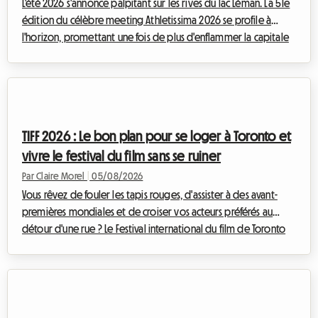
L'été 2026 s'annonce palpitant sur les rives du lac Léman. La 51e
édition du célèbre meeting Athletissima 2026 se profile à
l'horizon, promettant une fois de plus d'enflammer la capitale
olympique. Chez Roomlala, nous savons à quel point assister à
un événement d'une telle envergure peut rapidement peser
sur le budget d'un passionné de sport. Entre les billets, le
transport et les à-côtés, la facture grimpe vite. Mais c'est
souvent le logement à Lausanne qui représente le poste de
TIFF 2026 : Le bon plan pour se loger à Toronto et
dépense le plu...
vivre le festival du film sans se ruiner
Par Claire Morel
|
05/08/2026
Vous rêvez de fouler les tapis rouges, d'assister à des avant-
premières mondiales et de croiser vos acteurs préférés au
détour d'une rue ? Le Festival international du film de Toronto
est l'événement incontournable de l'année pour tout cinéphile
qui se respecte. Toutefois, organiser son voyage pour cet
événement mondial peut rapidement devenir un casse-tête
financier, notamment en ce qui concerne l'hébergement. Chez
Roomlala, nous savons à quel point il est crucial de trouver un