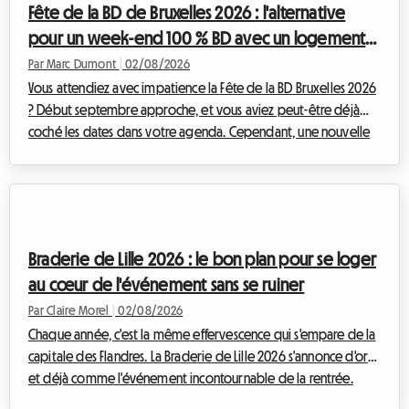
Fête de la BD de Bruxelles 2026 : l'alternative
pied-à-terre con...
pour un week-end 100 % BD avec un logement
abordable sur Roomlala
Par Marc Dumont
|
02/08/2026
Vous attendiez avec impatience la Fête de la BD Bruxelles 2026
? Début septembre approche, et vous aviez peut-être déjà
coché les dates dans votre agenda. Cependant, une nouvelle
inattendue a bouleversé le calendrier culturel belge. Face à
cette situation, chez Roomlala, nous avons décidé de
réinventer votre séjour. Si l'événement officiel n'aura pas lieu, la
capitale belge regorge de trésors permanents pour les
passionnés du neuvième art. Cet article vous explique
Braderie de Lille 2026 : le bon plan pour se loger
comment transformer cette déce...
au cœur de l'événement sans se ruiner
Par Claire Morel
|
02/08/2026
Chaque année, c'est la même effervescence qui s'empare de la
capitale des Flandres. La Braderie de Lille 2026 s'annonce d'ores
et déjà comme l'événement incontournable de la rentrée.
Prévue officiellement du samedi 5 septembre à 8h au