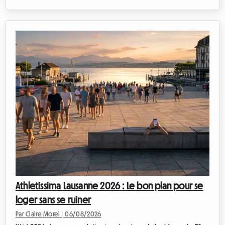
évidence absolue. Avec ses falaises dorées, ses eaux cristallines
et son climat exceptionnellement doux, cette région continue
d'attirer les voyageurs en quête d'évasion. Chez Roomlala,
nous savons à quel point cette période de l'année est
magique pour découvrir le littoral portugais. Cependant, un
obstacle de ...
Athletissima Lausanne 2026 : Le bon plan pour se
loger sans se ruiner
Par Claire Morel
|
06/08/2026