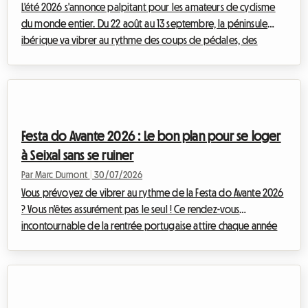
L'été 2026 s'annonce palpitant pour les amateurs de cyclisme
du monde entier. Du 22 août au 13 septembre, la péninsule
ibérique va vibrer au rythme des coups de pédales, des
échappées héroïques et des foules en liesse. La Vuelta 2026,
81e édition de ce Grand Tour mythique, promet un spectacle
sportif d'une intensité rare. Pour les passionnés qui souhaitent
vivre l'événement au plus près des coureurs, suivre les étapes
au jour le jour est le rêve d'une vie. Cependant, l'organisation
Festa do Avante 2026 : Le bon plan pour se loger
d'un tel péri...
à Seixal sans se ruiner
Par Marc Dumont
|
30/07/2026
Vous prévoyez de vibrer au rythme de la Festa do Avante 2026
? Vous n'êtes assurément pas le seul ! Ce rendez-vous
incontournable de la rentrée portugaise attire chaque année
des dizaines de milliers de passionnés de musique, de culture
et de débats passionnés. Mais cette année, l'événement prend
une dimension tout à fait exceptionnelle. Cependant, qui dit
événement majeur dit souvent casse-tête logistique,