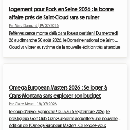
2SLGBTQIA+.Cependant, pour de nombreux voyageurs,
Logement pour Rock en Seine 2026 : la bonne
l'enthousiasme laisse rapidement place à...
affaire près de Saint-Cloud sans se ruiner
Par Marc Dumont
|
19/07/2026
L'effervescence monte déjà dans l'ouest parisien ! Du mercredi
26 au dimanche 30 août 2026, le Domaine national de Saint-
Cloud va vibrer au rythme de la nouvelle édition très attendue
de Rock en Seine. Avec une programmation qui promet d'être
légendaire, réunissant des têtes d'affiche internationales
monumentales telles que The Cure, Nick Cave & The Bad Seeds,
Tyler The Creator ou encore Deftones, les festivaliers de toute
l'Europe s'apprêtent à converger vers la capitale française.
Omega European Masters 2026 : Se loger à
Cependant, c...
Crans-Montana sans exploser son budget
Par Claire Morel
|
18/07/2026
Le coup d'envoi approche ! Du 3 au 6 septembre 2026, le
prestigieux Golf Club Crans-sur-Sierre accueillera une nouvelle
édition de l'Omega European Masters. Ce rendez-vous