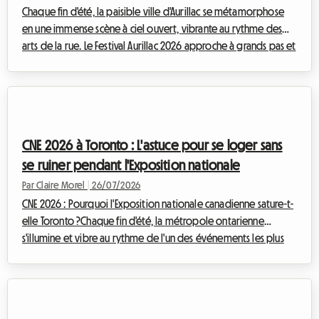
Chaque fin d'été, la paisible ville d'Aurillac se métamorphose
en une immense scène à ciel ouvert, vibrante au rythme des
arts de la rue. Le Festival Aurillac 2026 approche à grands pas et
promet, une fois de plus, d'attirer des foules immenses venues
du monde entier. Si l'effervescence artistique est au rendez-
vous, la question de l'hébergement devient rapidement un
véritable casse-tête pour les milliers de visiteurs. Chez
Roomlala, nous savons à quel point il peut être stressant de
CNE 2026 à Toronto : L'astuce pour se loger sans
chercher un...
se ruiner pendant l'Exposition nationale
Par Claire Morel
|
26/07/2026
CNE 2026 : Pourquoi l'Exposition nationale canadienne sature-t-
elle Toronto ?Chaque fin d'été, la métropole ontarienne
s'illumine et vibre au rythme de l'un des événements les plus
attendus d'Amérique du Nord. L'Exposition nationale
canadienne, affectueusement surnommée The Ex, est le rendez-
vous incontournable qui marque la transition entre les chaudes
journées estivales et la rentrée. Pour l'édition de la CNE 2026,