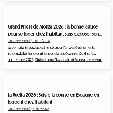
dimanche 6 septembre à 18h, cette grande fête populaire va
transformer la métropole lilloise en un immense marché à ciel
ouvert. Mais qui dit événement exceptionnel dit aussi afflux
massif de visiteurs. Trouver un endroit où dormir devient très
Grand Prix F1 de Monza 2026 : la bonne astuce
vite un véritable pa...
pour se loger chez l'habitant sans exploser son
budget
Par Claire Morel
|
01/08/2026
Le compte à rebours est lancé pour l'un des événements
automobiles les plus attendus de la décennie. Du 4 au 6
septembre 2026, l'Autodromo Nazionale di Monza, le célèbre
"Temple de la Vitesse", accueillera le F1 Monza 2026. Chaque
année, ce sont des dizaines de milliers de Tifosi et de
passionnés venus du monde entier qui convergent vers la
Lombardie pour vibrer au rythme des moteurs. Mais si le
spectacle sur la piste promet d'être grandiose, la préparation
La Vuelta 2026 : Suivre la course en Espagne en
du voyage peut vite se transformer en ...
logeant chez l'habitant
Par Claire Morel
|
31/07/2026