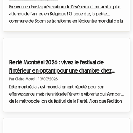
Bienvenue dans la préparation de l'événement musical le plus
attendu de l'année en Belgique ! Chaque été, la petite
commune de Boom se transforme en l'épicentre mondial de la
musique électronique, attirant des passionnés venus des
quatre coins du globe. Pour l'édition à venir, trouver un
logement Tomorrowland 2026 relève déjà du défi pour de
nombreux festivaliers. Chez Roomlala, nous savons à quel point
la quête d'un hébergement abordable, sécurisé et confortable
Fierté Montréal 2026 : vivez le festival de
peut vite devenir une source de ...
l'intérieur en optant pour une chambre chez
l'habitant avec Roomlala
Par Claire Morel
|
19/07/2026
L'été montréalais est mondialement réputé pour son
effervescence, mais rien n'égale l'énergie vibrante qui s'empare
de la métropole lors du festival de la Fierté. Alors que l'édition
de Fierté Montréal 2026 s'annonce déjà comme un événement
historique, les préparatifs vont bon train pour accueillir des
centaines de milliers de visiteurs venus célébrer la diversité,
l'inclusion et les droits des communautés