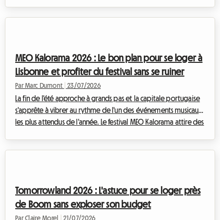
devenu, au fil des décennies, une institution européenne
incontournable. Mais si l'expérience musicale est toujours
mémorable, la question de l'hébergement reste un casse-tête
pour beaucoup. Chez Roomlala, nous savons à quel point le
confort est essentiel pour profiter pleinement d'un tel
MEO Kalorama 2026 : Le bon plan pour se loger à
événement. C'est pourquoi nous vous...
Lisbonne et profiter du festival sans se ruiner
Par Marc Dumont
|
23/07/2026
La fin de l'été approche à grands pas et la capitale portugaise
s'apprête à vibrer au rythme de l'un des événements musicaux
les plus attendus de l'année. Le festival MEO Kalorama attire des
milliers de fans de musique venus des quatre coins de l'Europe
pour célébrer la fin de la saison estivale dans une ambiance
électrique. Cependant, si l'excitation est à son comble, une
question cruciale se pose pour de nombreux voyageurs :
comment trouver un logement MEO Kalorama 2026
Tomorrowland 2026 : L'astuce pour se loger près
abordable alors que la ...
de Boom sans exploser son budget
Par Claire Morel
|
21/07/2026