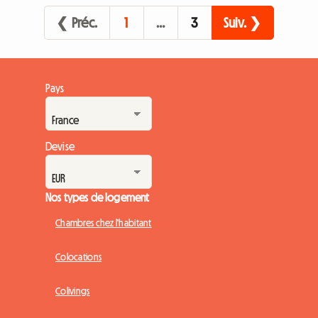
participer à cette célébration unique. Cependant, cette
❮ Préc.
1
…
3
Suiv. ❯
affluence massive transforme...
Pays
Devise
Nos types de logement
Chambres chez l'habitant
Colocations
Colivings