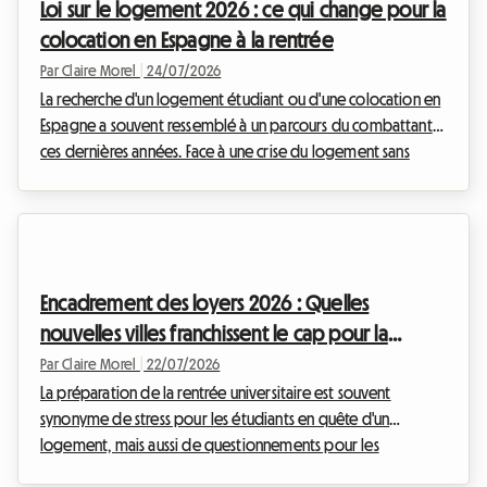
Loi sur le logement 2026 : ce qui change pour la
régies immobilières. Chez Roomlala, nous observons c...
colocation en Espagne à la rentrée
Par Claire Morel
|
24/07/2026
La recherche d'un logement étudiant ou d'une colocation en
Espagne a souvent ressemblé à un parcours du combattant
ces dernières années. Face à une crise du logement sans
précédent et à l'envolée des prix, le gouvernement
espagnol a décidé de taper du poing sur la table. Le
nouveau décret-loi finalisé à l'été 2026 vient combler les
failles juridiques de la loi précédente, intégrant désormais
pleinement la location de chambres et les baux temporaires
Encadrement des loyers 2026 : Quelles
dans le cadre strict de la Ley de Vivienda 202...
nouvelles villes franchissent le cap pour la
rentrée ?
Par Claire Morel
|
22/07/2026
La préparation de la rentrée universitaire est souvent
synonyme de stress pour les étudiants en quête d'un
logement, mais aussi de questionnements pour les
propriétaires désireux de louer leur bien dans les règles de