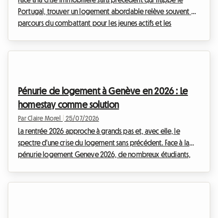
Portugal, trouver un logement abordable relève souvent du
parcours du combattant pour les jeunes actifs et les
étudiants. Les loyers ont flambé, particulièrement dans les
grandes métropoles. Chez Roomlala, nous observons
quotidiennement les défis auxquels vous faites face pour
vous loger dignement. C'est dans ce contexte tendu que le
gouvernement portugais a profondément remanié son
Pénurie de logement à Genève en 2026 : Le
dispositif phare d'aide financière : le Porta 65 Jovem 20...
homestay comme solution
Par Claire Morel
|
25/07/2026
La rentrée 2026 approche à grands pas et, avec elle, le
spectre d'une crise du logement sans précédent. Face à la
pénurie logement Geneve 2026, de nombreux étudiants,
jeunes actifs et expatriés se retrouvent dans une impasse
angoissante. Trouver un toit sur l'arc lémanique est devenu un
véritable parcours du combattant, où les annonces
disparaissent en quelques minutes et les dossiers de
candidature s'empilent par centaines sur les bureaux des