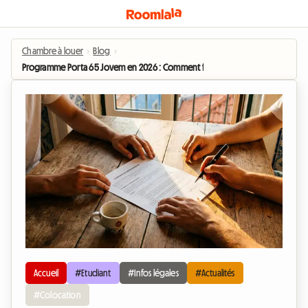
Chambre à louer
›
Blog
›
Programme Porta 65 Jovem en 2026 : Comment financer sa chambre en share
Accueil
#Etudiant
#Infos légales
#Actualités
#Colocation