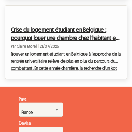
l'art. En cette année charnière, le paysage immobilier français
connaît de nouvelles évolutions majeures. Avec l'extension
de l'encadrement des loyers 2026 à de nouvelles
agglomérations, les règles du jeu changent pour la location
Crise du logement étudiant en Belgique :
longue durée et la colocation. Loin d'être un frein,...
pourquoi louer une chambre chez l'habitant est
la solution pour la rentrée 2026
Par Claire Morel
|
21/07/2026
Trouver un logement étudiant en Belgique à l'approche de la
rentrée universitaire relève de plus en plus du parcours du
combattant. En cette année charnière, la recherche d'un kot
étudiant Belgique 2026 est source d'angoisse pour des
milliers de jeunes et leurs parents. Entre une offre qui stagne,
des résidences privées hors de prix et une demande qui
explose, le marché immobilier étudiant est sous haute
Pays
tension. Face à ce constat alarmant, de nouvelles alternatives
émergent pour garantir le dro...
Devise