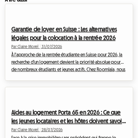
Garantie de loyer en Suisse : Les alternatives
légales pour la colocation à la rentrée 2026
Par Claire Morel
|
31/07/2026
À l'approche de la rentrée étudiante en Suisse pour 2026, la
recherche d'un logement devient la priorité absolue pour
de nombreux étudiants et jeunes actifs. Chez Roomlala, nous
savons à quel point cette période peut être stressante,
notamment lorsqu'il s'agit de boucler son budget. L'un des
obstacles financiers majeurs reste la fameuse garantie de
loyer en Suisse, souvent exigée par les propriétaires ou les
régies immobilières avant la remise des clés. Devoir bloquer
Aides au logement Porta 65 en 2026 : Ce que
l'équivalent de trois mois ...
les jeunes locataires et les hôtes doivent savoir
au Portugal
Par Claire Morel
|
28/07/2026
Face à la crise immobilière sans précédent qui frappe le