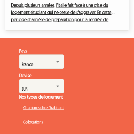
Depuis plusieurs années, l'Italie fait face à une crise du
logement étudiant qui ne cesse de s'aggraver. En cette
période charnière de préparation pour la rentrée de
septembre 2026, le mouvement de protestation étudiant,
tristement célèbre sous le nom de 'caro affitti 2026', résonne
plus fort que jamais dans les grandes métropoles
universitaires du pays. Les tentes plantées devant les
Pays
prestigieuses universités de Milan, Rome ou Bologne ne sont
plus de simples actes de rébellion éphémères, mais l...
Devise
Nos types de logement
Chambres chez l'habitant
Colocations