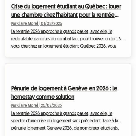
totale à quelques semaines du début des cours.Dans les
Crise du logement étudiant au Québec : louer
grandes métropoles universitaires comme ...
une chambre chez l'habitant pour la rentrée
2026
Par Claire Morel
|
01/08/2026
La rentrée 2026 approche à grands pas et, avec elle, le
redoutable parcours du combattant pour trouver un toit. Si
vous cherchez un logement étudiant Québec 2026, vous
avez sans doute remarqué que le marché immobilier
traverse une période de turbulences sans précédent. Entre
des loyers qui s'envolent, une inflation persistante et une
offre locative qui se raréfie drastiquement, les étudiants sont
les premiers touchés par cette conjoncture difficile. Chez
Pénurie de logement à Genève en 2026 : Le
Roomlala, nous observons de près cette si...
homestay comme solution
Par Claire Morel
|
25/07/2026
La rentrée 2026 approche à grands pas et, avec elle, le
spectre d'une crise du logement sans précédent. Face à la
pénurie logement Geneve 2026, de nombreux étudiants,
jeunes actifs et expatriés se retrouvent dans une impasse