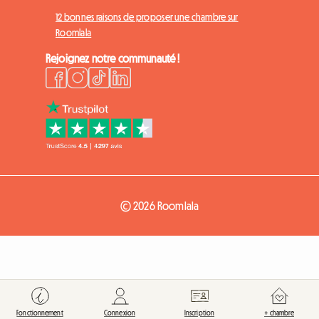
12 bonnes raisons de proposer une chambre sur
Roomlala
Rejoignez notre communauté !
© 2026 Roomlala
Fonctionnement
Connexion
Inscription
+ chambre