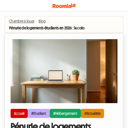
Chambre à louer
›
Blog
›
Pénurie de logements étudiants en 2026 : la colocation chez l'habitant comm
Accueil
#Etudiant
#Hébergement
#Actualités
Pénurie de logements