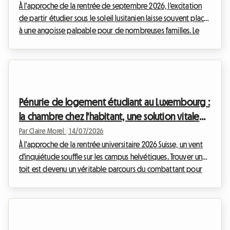
À l'approche de la rentrée de septembre 2026, l'excitation
de partir étudier sous le soleil lusitanien laisse souvent place
à une angoisse palpable pour de nombreuses familles. Le
logement étudiant Portugal 2026 est devenu un véritable
casse-tête. Entre la douceur de vivre de Lisbonne et le
dynamisme de Porto, le pays attire toujours plus de jeunes,
mais les infrastructures peinent à suivre la cadence. Chez
Roomlala, nous accompagnons chaque année des milliers
Pénurie de logement étudiant au Luxembourg :
d'étudiants dans leur mobilité, et ...
la chambre chez l'habitant, une solution vitale
pour 2026
Par Claire Morel
|
14/07/2026
À l'approche de la rentrée universitaire 2026 Suisse, un vent
d'inquiétude souffle sur les campus helvétiques. Trouver un
toit est devenu un véritable parcours du combattant pour
des milliers de jeunes. Chez Roomlala, nous observons
chaque jour les conséquences directes de cette situation
inédite : la pénurie logement étudiant Suisse s'aggrave,
laissant de nombreux étudiants dans l'incertitude la plus