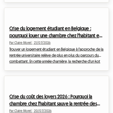
angoissante. Trouver un toit sur l'arc lémanique est devenu un
véritable parcours du combattant, où les annonces
disparaissent en quelques minutes et les dossiers de
candidature s'empilent par centaines sur les bureaux des
Crise du logement étudiant en Belgique :
régies immobilières. Chez Roomlala, nous observons c...
pourquoi louer une chambre chez l'habitant est
la solution pour la rentrée 2026
Par Claire Morel
|
21/07/2026
Trouver un logement étudiant en Belgique à l'approche de la
rentrée universitaire relève de plus en plus du parcours du
combattant. En cette année charnière, la recherche d'un kot
étudiant Belgique 2026 est source d'angoisse pour des
milliers de jeunes et leurs parents. Entre une offre qui stagne,
des résidences privées hors de prix et une demande qui
explose, le marché immobilier étudiant est sous haute
tension. Face à ce constat alarmant, de nouvelles alternatives
Crise du coût des loyers 2026 : Pourquoi la
émergent pour garantir le dro...
chambre chez l'habitant sauve la rentrée des
étudiants italiens
Par Claire Morel
|
20/07/2026