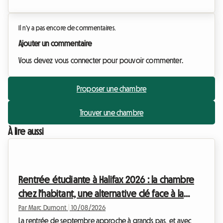
Il n'y a pas encore de commentaires.
Ajouter un commentaire
Vous devez vous connecter pour pouvoir commenter.
Proposer une chambre
Trouver une chambre
À lire aussi
Rentrée étudiante à Halifax 2026 : la chambre
chez l'habitant, une alternative clé face à la
pénurie
Par Marc Dumont
|
10/08/2026
La rentrée de septembre approche à grands pas, et avec