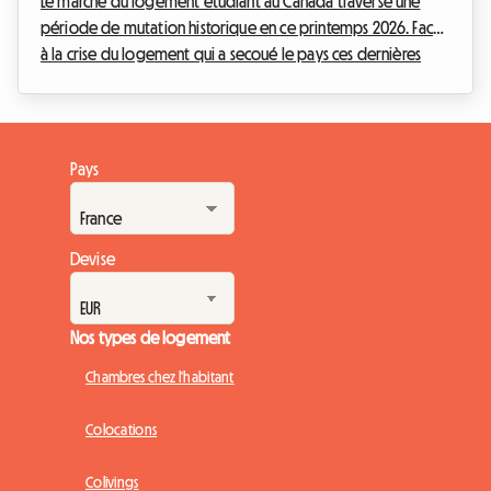
Le marché du logement étudiant au Canada traverse une
période de mutation historique en ce printemps 2026. Face
à la crise du logement qui a secoué le pays ces dernières
années, le gouvernement fédéral a mis en place des mesures
drastiques pour réguler l'afflux d'étudiants internationaux.
Mais concrètement, comment ces restrictions redessinent-
elles le paysage de la location de chambres et du logement
Pays
chez l'habitant ?Chez Roomlala, nous observons de près ces
évolutions pour vous accompagner au ...
Devise
Nos types de logement
Chambres chez l'habitant
Colocations
Colivings