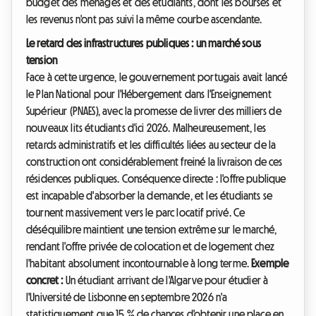
budget des ménages et des étudiants, dont les bourses et
les revenus n'ont pas suivi la même courbe ascendante.
Le retard des infrastructures publiques : un marché sous
tension
Face à cette urgence, le gouvernement portugais avait lancé
le Plan National pour l'Hébergement dans l'Enseignement
Supérieur (PNAES), avec la promesse de livrer des milliers de
nouveaux lits étudiants d'ici 2026. Malheureusement, les
retards administratifs et les difficultés liées au secteur de la
construction ont considérablement freiné la livraison de ces
résidences publiques. Conséquence directe : l'offre publique
est incapable d'absorber la demande, et les étudiants se
tournent massivement vers le parc locatif privé. Ce
déséquilibre maintient une tension extrême sur le marché,
rendant l'offre privée de colocation et de logement chez
l'habitant absolument incontournable à long terme.
Exemple
concret :
Un étudiant arrivant de l'Algarve pour étudier à
l'Université de Lisbonne en septembre 2026 n'a
statistiquement que 15 % de chances d'obtenir une place en