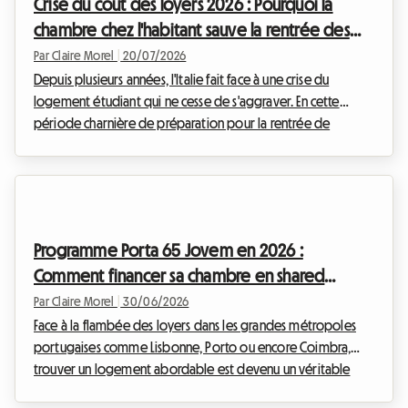
Crise du coût des loyers 2026 : Pourquoi la
régies immobilières. Chez Roomlala, nous observons c...
chambre chez l'habitant sauve la rentrée des
étudiants italiens
Par Claire Morel
|
20/07/2026
Depuis plusieurs années, l'Italie fait face à une crise du
logement étudiant qui ne cesse de s'aggraver. En cette
période charnière de préparation pour la rentrée de
septembre 2026, le mouvement de protestation étudiant,
tristement célèbre sous le nom de 'caro affitti 2026', résonne
plus fort que jamais dans les grandes métropoles
universitaires du pays. Les tentes plantées devant les
prestigieuses universités de Milan, Rome ou Bologne ne sont
Programme Porta 65 Jovem en 2026 :
plus de simples actes de rébellion éphémères, mais l...
Comment financer sa chambre en shared
housing au Portugal
Par Claire Morel
|
30/06/2026
Face à la flambée des loyers dans les grandes métropoles
portugaises comme Lisbonne, Porto ou encore Coimbra,
trouver un logement abordable est devenu un véritable
parcours du combattant pour les jeunes. Heureusement, le