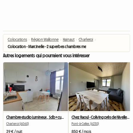
Colocations
›
Région Wallonne
›
Hainaut
›
Charleroi
›
Colocation - Marcinelle - 2 superbes chambres meublées
Autres logements qui pourraient vous intéresser
Chambre-studio Lumineux , Sdb+cusine Privee
Chez Raoul - Coliving près de Nivelles - Seneffe - Feluy
Charleroi (6060)
Pont-à-Celles (6230)
39 € / nuit
850 € / mois