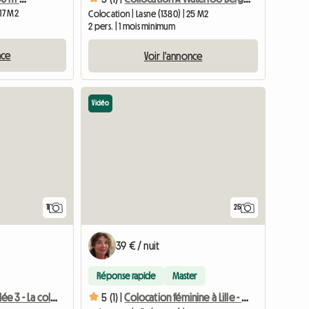
 17 M2
Colocation | Lasne (1380) | 25 M2
2 pers. | 1 mois minimum
nce
Voir l'annonce
Vidéo
11
25
39 € / nuit
Réponse rapide
Master
Chambre meublée 3 - La colocation du Fresnoy
5 (1) |
Colocation féminine à Lille - près du métro et de la faculté de droit