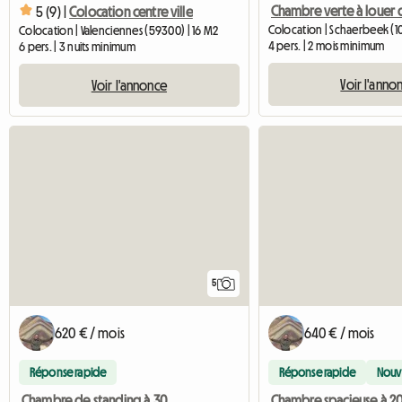
5 (9) |
Colocation centre ville
Colocation | Schaerbeek (10
Colocation | Valenciennes (59300) | 16 M2
4 pers. | 2 mois minimum
6 pers. | 3 nuits minimum
Voir l'anno
Voir l'annonce
5
620 € / mois
640 € / mois
Réponse rapide
Réponse rapide
Nouv
Chambre de standing à 30 min du Lux (5 min de la gare d'Uckange)