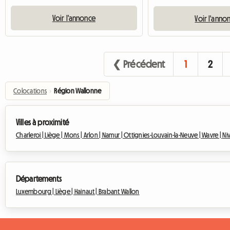
Voir l'annonce
Voir l'anno
❮ Précédent
1
2
Colocations
›
Région Wallonne
Villes à proximité
Charleroi |
Liège |
Mons |
Arlon |
Namur |
Ottignies-Louvain-la-Neuve |
Wavre |
Niv
Départements
Luxembourg |
Liège |
Hainaut |
Brabant Wallon