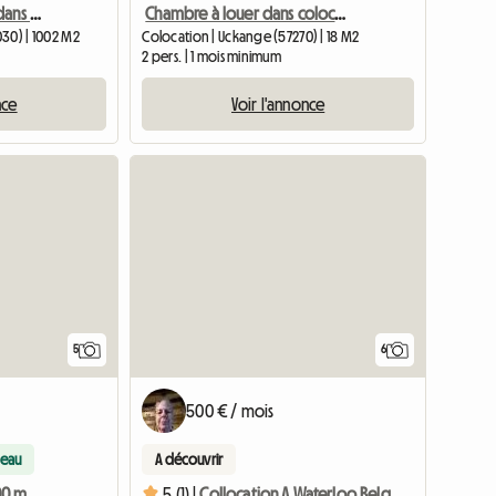
Chambre verte à louer dans une maison à Bruxelles
Chambre à louer dans coloc luxueuse à 30 min du Luxembourg
30) | 1002 M2
Colocation | Uckange (57270) | 18 M2
2 pers. | 1 mois minimum
nce
Voir l'annonce
5
6
500 € / mois
eau
A découvrir
Chambre spacieuse à 200 m de la gare de Metz (salle de bain privée)
5 (1) |
Collocation A Waterloo Belgique