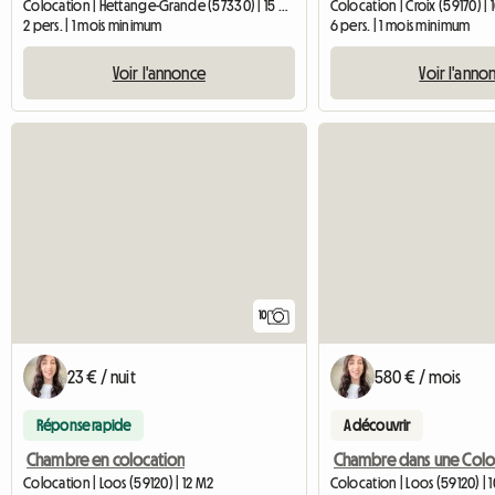
Colocation | Hettange-Grande (57330) | 15 M2
Colocation | Croix (59170) | 
2 pers. | 1 mois minimum
6 pers. | 1 mois minimum
Voir l'annonce
Voir l'anno
10
23 € / nuit
580 € / mois
Réponse rapide
A découvrir
Chambre en colocation
Colocation | Loos (59120) | 12 M2
Colocation | Loos (59120) | 