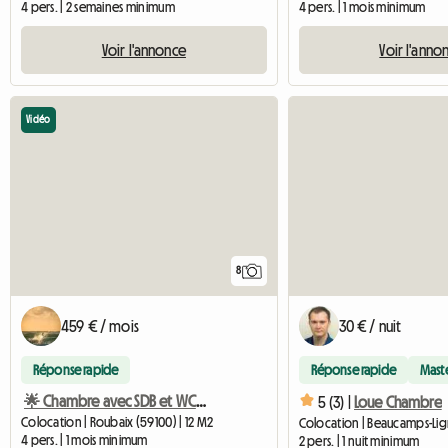
4 pers. | 2 semaines minimum
4 pers. | 1 mois minimum
Voir l'annonce
Voir l'anno
Vidéo
8
459 € / mois
30 € / nuit
Réponse rapide
Réponse rapide
Mast
🌟 Chambre avec SDB et WC (Chambre 2) 🌟
5 (3) |
Loue Chambre
Colocation | Roubaix (59100) | 12 M2
Colocation | Beaucamps-Lign
4 pers. | 1 mois minimum
2 pers. | 1 nuit minimum