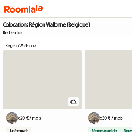
Colocations Région Wallonne (Belgique)
Rechercher...
5
620 € / mois
620 € / mois
A découvrir
Réponse rapide
Nouv