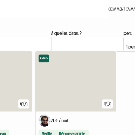
COMMENT ÇA MA
A quelles dates ?
pers
Vidéo
6
11
21 € / nuit
eau
Vérifié
Réponse rapide