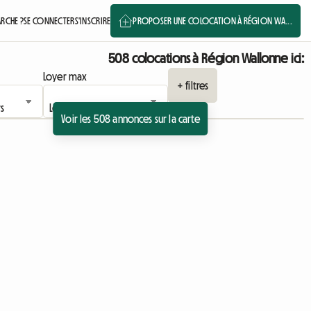
RCHE ?
SE CONNECTER
S'INSCRIRE
PROPOSER UNE COLOCATION À RÉGION WA...
508 colocations à Région Wallonne ici:
Loyer max
+ filtres
Voir les 508 annonces sur la carte