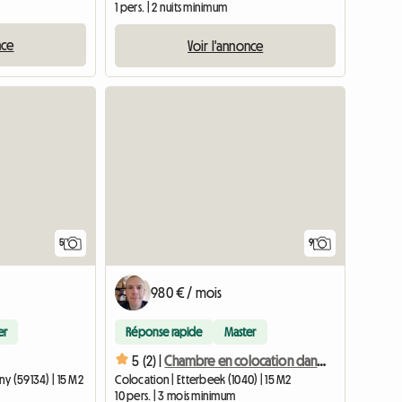
1 pers. | 2 nuits minimum
nce
Voir l'annonce
5
9
980 € / mois
er
Réponse rapide
Master
5 (2) |
Chambre en colocation dans maison à Montgomery (Etterbeek)
y (59134) | 15 M2
Colocation | Etterbeek (1040) | 15 M2
10 pers. | 3 mois minimum