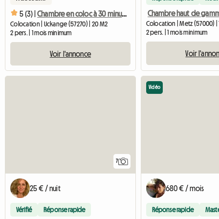
5 (3) |
Chambre en coloc à 30 minutes de Luxembourg Ville
Colocation | Metz (57000) |
Colocation | Uckange (57270) | 20 M2
2 pers. | 1 mois minimum
2 pers. | 1 mois minimum
Voir l'anno
Voir l'annonce
Vidéo
7
25 € / nuit
680 € / mois
Vérifié
Réponse rapide
Réponse rapide
Mast