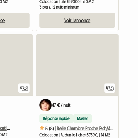
10 M2
Colocation | Lille (59000) | 60 M2
3 pers. | 2 nuits minimum
nce
Voir l'annonce
10
5
47 € / nuit
Réponse rapide
Master
Chambre dans une Colocation
5 (8) |
Belle Chambre Proche Esch/Alzette
10 M2
Colocation | Audun-le-Tiche (57390) | 14 M2