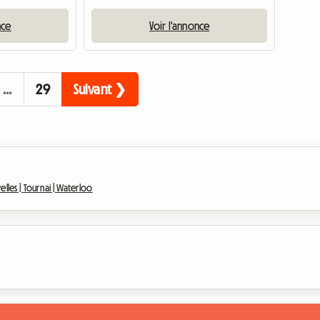
nce
Voir l'annonce
…
29
Suivant ❯
elles |
Tournai |
Waterloo