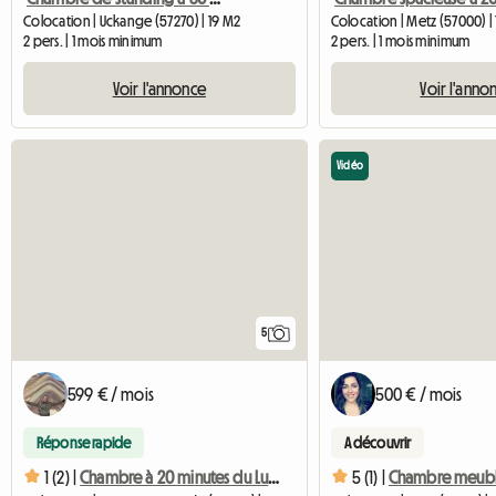
Colocation | Uckange (57270) | 19 M2
Colocation | Metz (57000) |
2 pers. | 1 mois minimum
2 pers. | 1 mois minimum
Voir l'annonce
Voir l'anno
Vidéo
5
599 € / mois
500 € / mois
Réponse rapide
A découvrir
1 (2) |
Chambre à 20 minutes du Luxembourg dans jolie colocation
5 (1) |