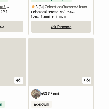
Chambre haut de gamme à 500 m de la gare de Metz
5 (5) |
Colocation Chambre à Louer Avec Salle De Bain Privative
 14 M2
Colocation | Seneffe (7181) | 20 M2
1 pers. | 1 semaine minimum
nce
Voir l'annonce
14
4
650 € / mois
er
A découvrir