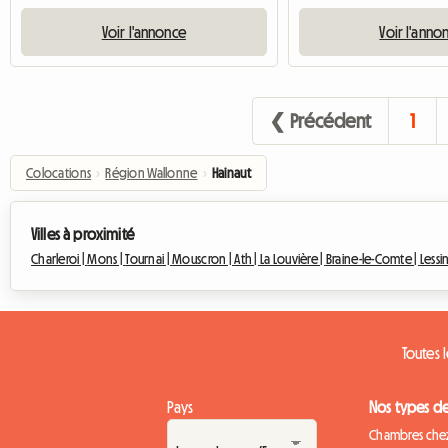
Voir l'annonce
Voir l'anno
❮ Précédent
1
Colocations
›
Région Wallonne
›
Hainaut
Villes à proximité
Charleroi |
Mons |
Tournai |
Mouscron |
Ath |
La Louvière |
Braine-le-Comte |
Lessi
Toutes 
Pays
Nos types d
Chambres chez