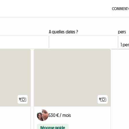
COMMENT Ç
A quelles dates ?
pers
9
9
530 € / mois
Réponse rapide