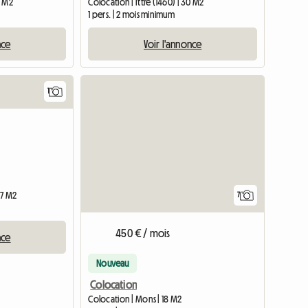
0 M2
Colocation | Ittre (1460) | 30 M2
1 pers. | 2 mois minimum
nce
Voir l'annonce
1
Accéder à l'annonce
17 M2
7
450 € / mois
nce
Nouveau
Colocation
Colocation | Mons | 18 M2