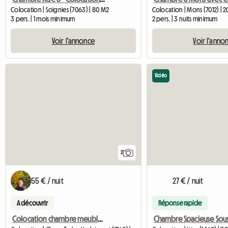
Colocation | Soignies (7063) | 80 M2
Colocation | Mons (7012) | 
3 pers. | 1 mois minimum
2 pers. | 3 nuits minimum
Voir l'annonce
Voir l'anno
Vidéo
2
55 € / nuit
27 € / nuit
A découvrir
Réponse rapide
Colocation chambre meublée à 7160 Chapelle Lez Herlaimont