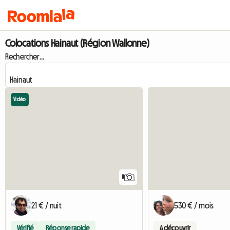
Colocations Hainaut (Région Wallonne)
Rechercher...
Vidéo
11
21 € / nuit
530 € / mois
Vérifié
Réponse rapide
A découvrir