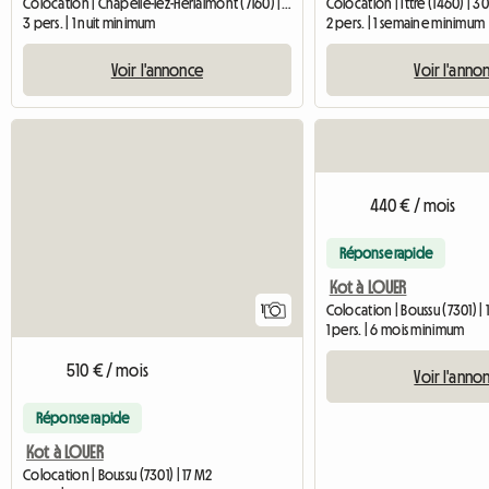
Colocation | Chapelle-lez-Herlaimont (7160) | 14 M2
Colocation | Ittre (1460) | 3
3 pers. | 1 nuit minimum
2 pers. | 1 semaine minimum
Voir l'annonce
Voir l'anno
Accéder à l'annonce
440 € / mois
Réponse rapide
Kot à LOUER
Colocation | Boussu (7301) | 
1
1 pers. | 6 mois minimum
510 € / mois
Voir l'anno
Réponse rapide
Kot à LOUER
Colocation | Boussu (7301) | 17 M2