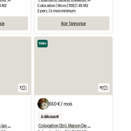
20 M2
Colocation | Mons (7012) | 45 M2
2 pers. | 6 mois minimum
nce
Voir l'annonce
Vidéo
Accéder à l'annonce
7
10
550 € / mois
A découvrir
Chambre Spacieuse Sous Les Toîts
Colocation (2p), Maison De Campagne, Calme, Grand Jardin