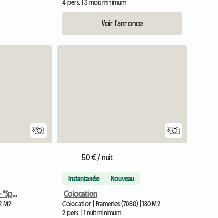
4 pers. | 3 mois minimum
Voir l'annonce
3
3
50 € / nuit
Instantanée
Nouveau
Colocation 3 Chambres - "Sport Et Vie Saine"
Colocation
12 M2
Colocation | Frameries (7080) | 180 M2
2 pers. | 1 nuit minimum