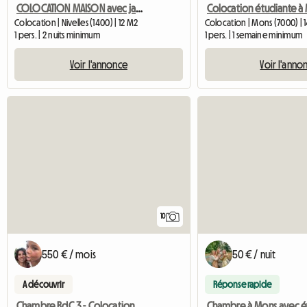
COLOCATION MAISON avec jardin NIVELLES –
Colocation étudiante à
Colocation | Nivelles (1400) | 12 M2
Colocation | Mons (7000) | 
1 pers. | 2 nuits minimum
1 pers. | 1 semaine minimum
Voir l'annonce
Voir l'anno
10
550 € / mois
50 € / nuit
A découvrir
Réponse rapide
Chambre RdC 3 - Colocation Dans Un écrin De Verdure