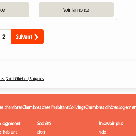
nce
Voir l'annonce
2
Suivant ❯
nes |
Saint-Ghislain |
Soignies
les chambres
Chambres chez l'habitant
Colivings
Chambres d'hôtes
Logement
e logement
Société
En savoir plus
 l'habitant
Blog
Aide