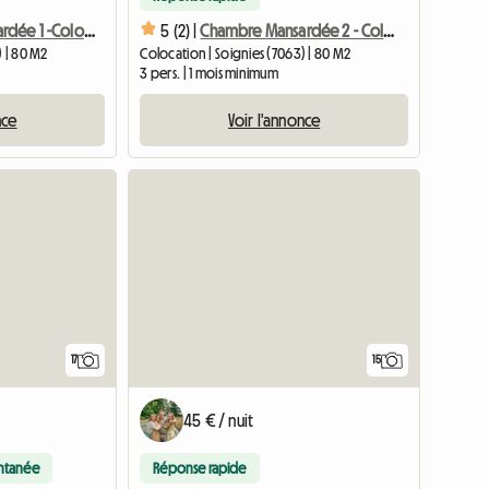
Chambre Mansardée 1 -Colocation Dans Un écrin De Verdure
5 (2) |
Chambre Mansardée 2 - Colocation Dans Un écrin De Verdure
) | 80 M2
Colocation | Soignies (7063) | 80 M2
3 pers. | 1 mois minimum
nce
Voir l'annonce
17
15
45 € / nuit
antanée
Réponse rapide