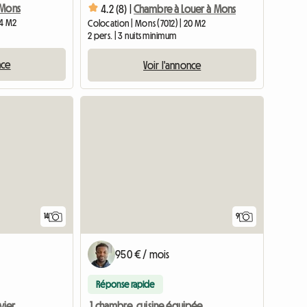
 Mons
4.2 (8) |
Chambre à Louer à Mons
14 M2
Colocation | Mons (7012) | 20 M2
2 pers. | 3 nuits minimum
nce
Voir l'annonce
14
9
950 € / mois
Réponse rapide
Chambre à Mons avec évier personnel
1 chambre, cuisine équipée ouverte sur le salon et douche+wc