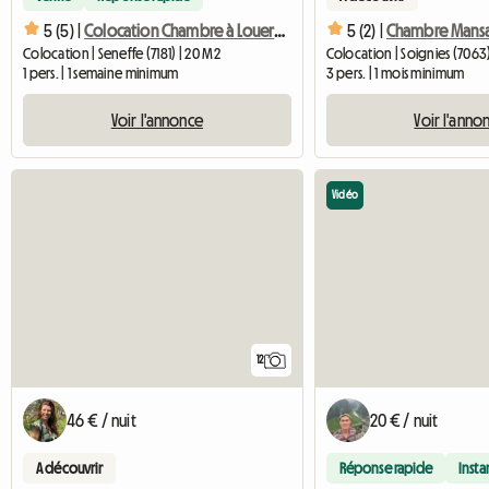
5 (5) |
Colocation Chambre à Louer Avec Salle De Bain Privative
5 (2) |
Colocation | Seneffe (7181) | 20 M2
Colocation | Soignies (7063
1 pers. | 1 semaine minimum
3 pers. | 1 mois minimum
Voir l'annonce
Voir l'anno
Vidéo
12
46 € / nuit
20 € / nuit
A découvrir
Réponse rapide
Inst