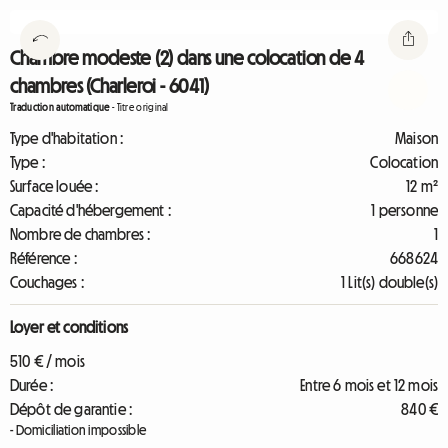
Chambre modeste (2) dans une colocation de 4
chambres (Charleroi - 6041)
Traduction automatique
-
Titre original
Type d'habitation :
Maison
Type :
Colocation
Surface louée :
12 m²
Capacité d'hébergement :
1 personne
Nombre de chambres :
1
Référence :
668624
Couchages :
1 Lit(s) double(s)
Loyer et conditions
510 € / mois
Durée :
Entre 6 mois et 12 mois
Dépôt de garantie :
840 €
- Domiciliation impossible