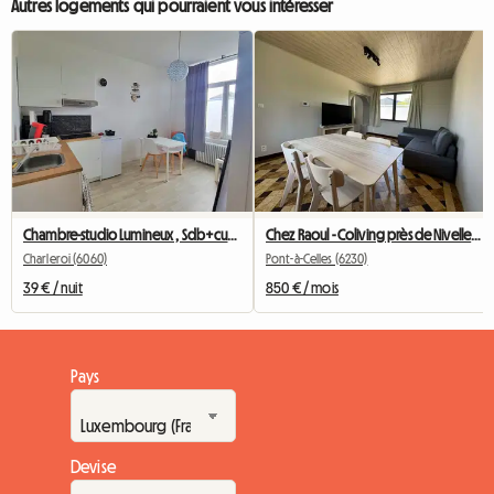
Autres logements qui pourraient vous intéresser
Chambre-studio Lumineux , Sdb+cusine Privee
Chez Raoul - Coliving près de Nivelles - Seneffe - Feluy
Charleroi (6060)
Pont-à-Celles (6230)
39 € / nuit
850 € / mois
Pays
Devise