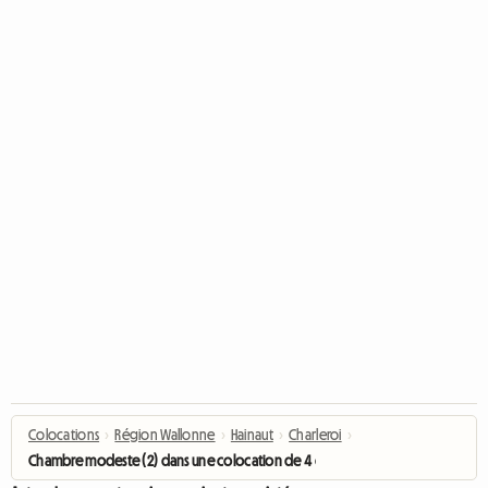
Colocations
›
Région Wallonne
›
Hainaut
›
Charleroi
›
Chambre modeste (2) dans une colocation de 4 chambres