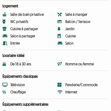
Logement
Salle de bain privative
Salle à manger
WC privatifs
Balcon / Terrasse
Cuisine à partager
Jardin
Salon à partager
Cuisine
Entrée
Salon
Locataire idéal
De 18 à 30 ans
Homme ou femme
Équipements classiques
Télévision
Penderie/Commode
Chauffage
Internet
Équipements supplémentaires