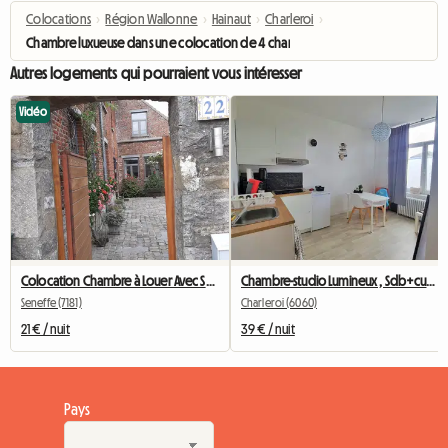
Colocations
›
Région Wallonne
›
Hainaut
›
Charleroi
›
Chambre luxueuse dans une colocation de 4 chambres
Autres logements qui pourraient vous intéresser
Vidéo
Colocation Chambre à Louer Avec Salle De Bain Privative
Chambre-studio Lumineux , Sdb+cusine Privee
Seneffe (7181)
Charleroi (6060)
21 € / nuit
39 € / nuit
Pays