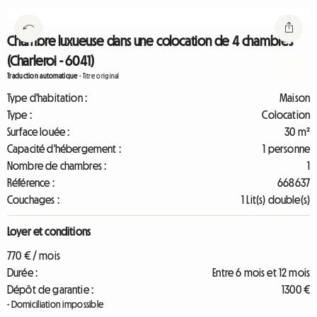
Chambre luxueuse dans une colocation de 4 chambres
(Charleroi - 6041)
Traduction automatique
-
Titre original
Type d'habitation :
Maison
Type :
Colocation
Surface louée :
30 m²
Capacité d'hébergement :
1 personne
Nombre de chambres :
1
Référence :
668637
Couchages :
1 Lit(s) double(s)
Loyer et conditions
770 € / mois
Durée :
Entre 6 mois et 12 mois
Dépôt de garantie :
1300 €
- Domiciliation impossible