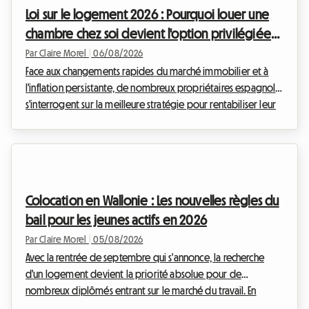
Loi sur le logement 2026 : Pourquoi louer une
chambre chez soi devient l'option privilégiée
des propriétaires en Espagne
Par Claire Morel
|
06/08/2026
Face aux changements rapides du marché immobilier et à
l'inflation persistante, de nombreux propriétaires espagnols
s'interrogent sur la meilleure stratégie pour rentabiliser leur
patrimoine. Depuis l'entrée en vigueur des premières
mesures d'encadrement des loyers, le paysage locatif a
profondément changé. Chez Roomlala, nous observons une
tendance de fond qui s'accélère en cette année 2026 : la
transition massive de la location de logements entiers vers la
Colocation en Wallonie : Les nouvelles règles du
location de chambres individuelles. M...
bail pour les jeunes actifs en 2026
Par Claire Morel
|
05/08/2026
Avec la rentrée de septembre qui s'annonce, la recherche
d'un logement devient la priorité absolue pour de
nombreux diplômés entrant sur le marché du travail. En
Belgique, et plus particulièrement dans le sud du pays, le