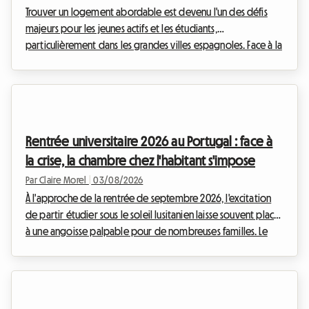
Trouver un logement abordable est devenu l'un des défis
majeurs pour les jeunes actifs et les étudiants,
particulièrement dans les grandes villes espagnoles. Face à la
hausse continue des prix de l'immobilier, l'accès à
l'indépendance peut parfois sembler être un véritable
parcours du combattant. Heureusement, une excellente
nouvelle vient éclaircir l'horizon pour la préparation de la
prochaine année universitaire et professionnelle : le maintien
Rentrée universitaire 2026 au Portugal : face à
d'une aide gouvernementale cruciale. Chez Roomlal...
la crise, la chambre chez l'habitant s'impose
Par Claire Morel
|
03/08/2026
À l'approche de la rentrée de septembre 2026, l'excitation
de partir étudier sous le soleil lusitanien laisse souvent place
à une angoisse palpable pour de nombreuses familles. Le
logement étudiant Portugal 2026 est devenu un véritable
casse-tête. Entre la douceur de vivre de Lisbonne et le
dynamisme de Porto, le pays attire toujours plus de jeunes,
mais les infrastructures peinent à suivre la cadence. Chez