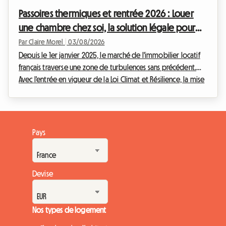
Roomlala, nous accompagnons chaque année des milliers
Passoires thermiques et rentrée 2026 : Louer
d'étudiants dans leur mobilité, et ...
une chambre chez soi, la solution légale pour
les propriétaires ?
Par Claire Morel
|
03/08/2026
Depuis le 1er janvier 2025, le marché de l'immobilier locatif
français traverse une zone de turbulences sans précédent.
Avec l'entrée en vigueur de la Loi Climat et Résilience, la mise
en location des logements entiers classés G est strictement
interdite pour les baux de résidence principale. Cette
mesure radicale vise à éradiquer ce que l'on appelle
communément la passoire thermique location. Face à cette
Pays
situation, de nombreux propriétaires bailleurs se retrouvent
dans une impasse, redoutant l...
Devise
Nos types de logement