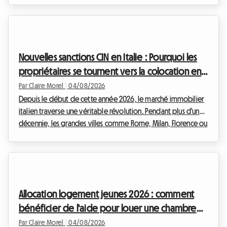
marché immobilier s'adapte à ces nouveaux modes de vie.
Le bail colocation Wallonie 2026 est au cœur de toutes les
discussions, tant il redéfinit les relations entre les
propriétaires et les locataires. Chez Roomlala, nous savons
Nouvelles sanctions CIN en Italie : Pourquoi les
que s'installer à plusieurs peut parfois susciter...
propriétaires se tournent vers la colocation en
2026
Par Claire Morel
|
04/08/2026
Depuis le début de cette année 2026, le marché immobilier
italien traverse une véritable révolution. Pendant plus d'une
décennie, les grandes villes comme Rome, Milan, Florence ou
Bologne ont été submergées par la frénésie des locations
touristiques. Cependant, face à l'urgence de la crise du
logement et à la nécessité de réguler un secteur devenu
incontrôlable, le gouvernement italien a décidé d'agir avec
fermeté. L'entrée en vigueur de nouvelles réglementations
Allocation logement jeunes 2026 : comment
drastiques bouleverse les habitu...
bénéficier de l'aide pour louer une chambre
en Espagne
Par Claire Morel
|
04/08/2026