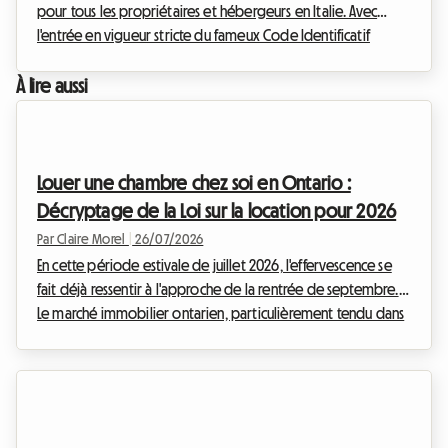
pour tous les propriétaires et hébergeurs en Italie. Avec
l'entrée en vigueur stricte du fameux Code Identificatif
National (CIN) et le durcissement drastique de la fiscalité sur
les locations touristiques de courte durée, de nombreux
À lire aussi
bailleurs se retrouvent désemparés. Fini l'eldorado des
plateformes de tourisme sans contraintes ! Chez Roomlala,
nous savons que votre tranquillité d'esprit et la rentabilité de
votre logement sont vos prio...
Louer une chambre chez soi en Ontario :
Décryptage de la Loi sur la location pour 2026
Par Claire Morel
|
26/07/2026
En cette période estivale de juillet 2026, l'effervescence se
fait déjà ressentir à l'approche de la rentrée de septembre.
Le marché immobilier ontarien, particulièrement tendu dans
des métropoles comme Toronto, Ottawa ou Waterloo, fait
face à une demande locative sans précédent. Étudiants,
jeunes actifs et nouveaux arrivants cherchent désespérément
un logement abordable. De l'autre côté, de nombreux
propriétaires disposent d'une chambre inoccupée et