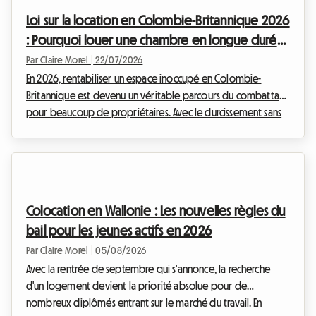
aimeraient générer un revenu d'appoint pour p...
Loi sur la location en Colombie-Britannique 2026
: Pourquoi louer une chambre en longue durée
est la solution idéale
Par Claire Morel
|
22/07/2026
En 2026, rentabiliser un espace inoccupé en Colombie-
Britannique est devenu un véritable parcours du combattant
pour beaucoup de propriétaires. Avec le durcissement sans
précédent des règles provinciales sur les hébergements de
courte durée, les plateformes touristiques classiques ne sont
plus l'Eldorado d'autrefois. Face à la stricte application de la
loi location Colombie-Britannique 2026, vous vous
demandez peut-être comment continuer à générer des
Colocation en Wallonie : Les nouvelles règles du
revenus complémentaires légalement, sans ris...
bail pour les jeunes actifs en 2026
Par Claire Morel
|
05/08/2026
Avec la rentrée de septembre qui s'annonce, la recherche
d'un logement devient la priorité absolue pour de
nombreux diplômés entrant sur le marché du travail. En