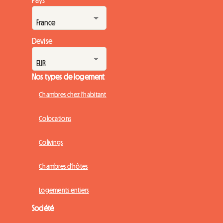
Pays
volonté de garder la main sur leur bien immobilier freinent
parfois l'envie de louer. C'est ici que le ba...
Devise
Nos types de logement
Chambres chez l'habitant
Colocations
Colivings
Chambres d'hôtes
Logements entiers
Société