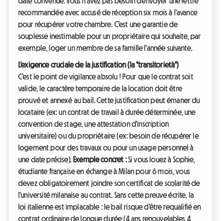
date convenue. Vous n'avez pas besoin d'envoyer une lettre
recommandée avec accusé de réception six mois à l'avance
pour récupérer votre chambre. C'est une garantie de
souplesse inestimable pour un propriétaire qui souhaite, par
exemple, loger un membre de sa famille l'année suivante.
L'exigence cruciale de la justification (la "transitorietà")
C'est le point de vigilance absolu ! Pour que le contrat soit
valide, le caractère temporaire de la location doit être
prouvé et annexé au bail. Cette justification peut émaner du
locataire (ex: un contrat de travail à durée déterminée, une
convention de stage, une attestation d'inscription
universitaire) ou du propriétaire (ex: besoin de récupérer le
logement pour des travaux ou pour un usage personnel à
une date précise).
Exemple concret :
Si vous louez à Sophie,
étudiante française en échange à Milan pour 6 mois, vous
devez obligatoirement joindre son certificat de scolarité de
l'université milanaise au contrat. Sans cette preuve écrite, la
loi italienne est implacable : le bail risque d'être requalifié en
contrat ordinaire de longue durée (4 ans renouvelables 4