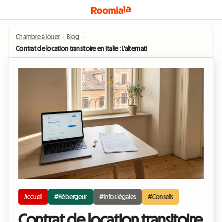
Chambre à louer
›
Blog
›
Contrat de location transitoire en Italie : L'alternative légale et flexible pour
Accueil
#Hébergeur
#Infos légales
#Conseils
Contrat de location transitoire