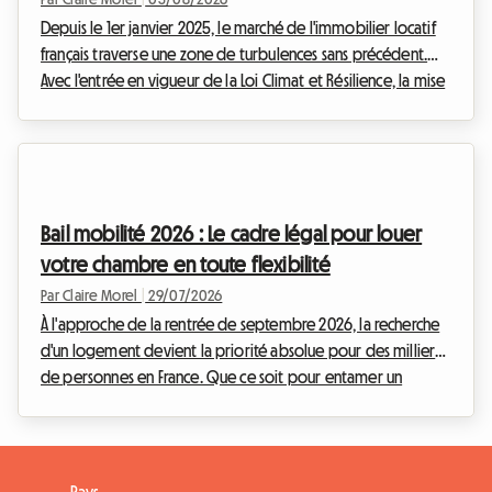
Depuis le 1er janvier 2025, le marché de l'immobilier locatif
français traverse une zone de turbulences sans précédent.
Avec l'entrée en vigueur de la Loi Climat et Résilience, la mise
en location des logements entiers classés G est strictement
interdite pour les baux de résidence principale. Cette
mesure radicale vise à éradiquer ce que l'on appelle
communément la passoire thermique location. Face à cette
situation, de nombreux propriétaires bailleurs se retrouvent
Bail mobilité 2026 : Le cadre légal pour louer
dans une impasse, redoutant l...
votre chambre en toute flexibilité
Par Claire Morel
|
29/07/2026
À l'approche de la rentrée de septembre 2026, la recherche
d'un logement devient la priorité absolue pour des milliers
de personnes en France. Que ce soit pour entamer un
nouveau cursus universitaire, débuter un stage de fin
d'études ou accomplir une mission professionnelle
temporaire, le besoin de flexibilité n'a jamais été aussi fort.
Du côté des propriétaires, la crainte des impayés et la