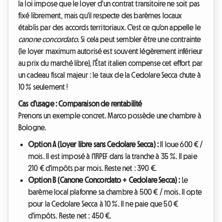
la loi impose que le loyer d'un contrat transitoire ne soit pas
fixé librement, mais qu'il respecte des barèmes locaux
établis par des accords territoriaux. C'est ce qu'on appelle le
canone concordato
. Si cela peut sembler être une contrainte
(le loyer maximum autorisé est souvent légèrement inférieur
au prix du marché libre), l'État italien compense cet effort par
un cadeau fiscal majeur : le taux de la Cedolare Secca chute à
10 % seulement !
Cas d'usage : Comparaison de rentabilité
Prenons un exemple concret. Marco possède une chambre à
Bologne.
Option A (Loyer libre sans Cedolare Secca) :
Il loue 600 € /
mois. Il est imposé à l'IRPEF dans la tranche à 35 %. Il paie
210 € d'impôts par mois. Reste net : 390 €.
Option B (Canone Concordato + Cedolare Secca) :
Le
barème local plafonne sa chambre à 500 € / mois. Il opte
pour la Cedolare Secca à 10 %. Il ne paie que 50 €
d'impôts. Reste net : 450 €.