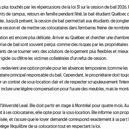
 plus touchés par les répercussions de la loi 31 sur la cession de bail 2026. 
nts de campus, retours en famille pendant l'été. Le bail étudiant Québec cl
e. Jusqu'à présent, la cession de bail permettait aux étudiants de jongler 
une cession et de mettre ses colocataires dans l'embarras freine de nombre
tuation est encore plus délicate. Arriver au Québec et chercher une chamb
rise de bail sont souvent perçus comme des risques par les propriétaires 
diants de se tourner vers des solutions de logement plus flexibles et mieu
igide ou d'être les victimes collatérales d'un refus de cession.
on redevient une option prisée pour les absences temporaires (comme les v
cataire principal responsable du bail. Cependant, le propriétaire doit touj
er un contrat de sous-location clair et de respecter scrupuleusement l'inter
nclure une légère compensation pour l'usure des meubles, mais le montan
'Université Laval. Elle doit partir en stage à Montréal pour quatre mois. A
t à ses colocataires, elle opte pour la sous-location. Elle informe son prop
urisée, et s'assure que le loyer demandé correspond exactement à sa part
ge l'équilibre de sa colocation tout en respectant la loi.