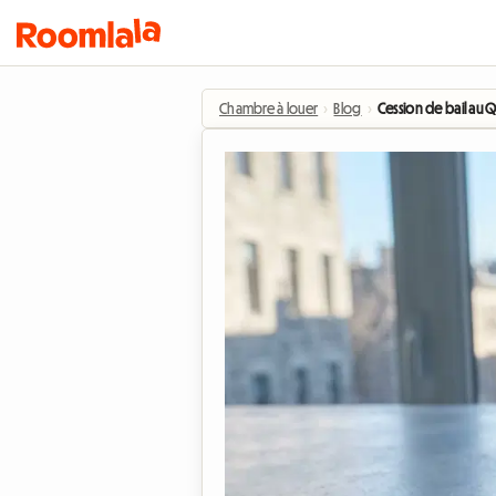
Chambre à louer
›
Blog
›
Cession de bail au Q