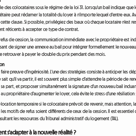
ille des colocataires sous le régime de la loi 31. Lorsqu'un bail indique que
étaire peut réclamer la totalité du loyer à n'importe lequel d'entre eux. Av
e cette clause. Si possible, privilégiez des baux où chaque locataire n'est
nt réticents à accepter ce type de contrat.
refus de cession, la communication immédiate avec le propriétaire est indi
nt de signer une annexe au bail pour intégrer formellement le nouveau 
e retrouver à payer le double du prix pendant des mois.
ion
 faire preuve d'ingéniosité. L'une des stratégies consiste à anticiper les d
 sait qu'il va partir, il est souvent plus simple d'attendre la période de 
a part, et proposer simultanément la signature d'un nouveau bail incluant 
au propriétaire d'augmenter le loyer, cela évite le stress d'une résiliatio
s-location temporaire si le colocataire prévoit de revenir, mais attention,
es motifs de refus soient différents de ceux de la cession. Il est essentiel
tant les ressources du Tribunal administratif du logement (TAL).
 s'adapter à la nouvelle réalité ?