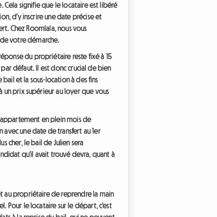
 Cela signifie que le locataire est libéré
on, d'y inscrire une date précise et
sfert. Chez Roomlala, nous vous
e de votre démarche.
éponse du propriétaire reste fixé à 15
 par défaut. Il est donc crucial de bien
bail et la sous-location à des fins
 à un prix supérieur au loyer que vous
on appartement en plein mois de
n avec une date de transfert au 1er
s cher, le bail de Julien sera
candidat qu'il avait trouvé devra, quant à
et au propriétaire de reprendre la main
 Pour le locataire sur le départ, c'est
ats à la reprise du bail, qui ne peuvent