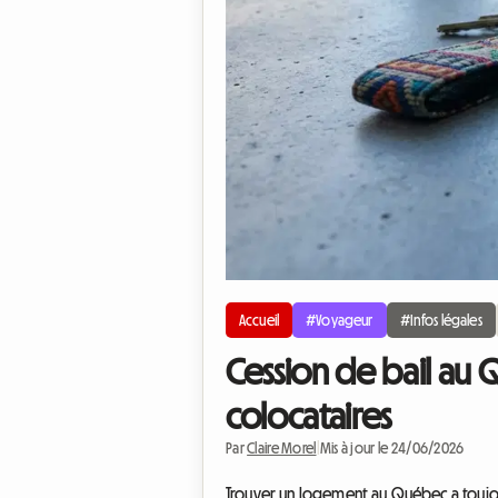
Accueil
#Voyageur
#Infos légales
Cession de bail au 
colocataires
Par
Claire Morel
|
Mis à jour le 24/06/2026
Trouver un logement au Québec a toujou