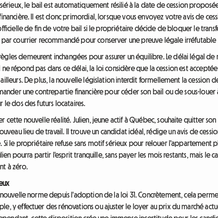
 sérieux, le bail est automatiquement résilié à la date de cession proposée.
inancière. Il est donc primordial, lorsque vous envoyez votre avis de cessi
fficielle de fin de votre bail si le propriétaire décide de bloquer le tran
is par courrier recommandé pour conserver une preuve légale irréfutabl
ègles demeurent inchangées pour assurer un équilibre. Le délai légal de r
S'il ne répond pas dans ce délai, la loi considère que la cession est acceptée
lleurs. De plus, la nouvelle législation interdit formellement la cession de 
demander une contrepartie financière pour céder son bail ou de sous-louer
 le dos des futurs locataires.
r cette nouvelle réalité. Julien, jeune actif à Québec, souhaite quitter s
au lieu de travail. Il trouve un candidat idéal, rédige un avis de cessio
Si le propriétaire refuse sans motif sérieux pour relouer l'appartement plu
lien pourra partir l'esprit tranquille, sans payer les mois restants, mais le 
nt à zéro.
ieux
la nouvelle norme depuis l'adoption de la loi 31. Concrètement, cela perm
, y effectuer des rénovations ou ajuster le loyer au prix du marché actuel.
. Cependant, cette disposition crée une immense incertitude pour les candid