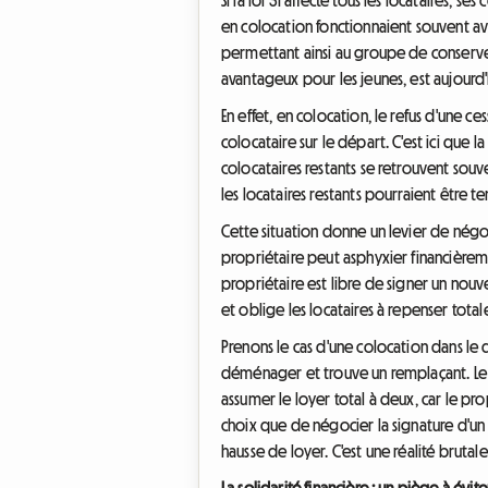
en colocation fonctionnaient souvent ave
permettant ainsi au groupe de conserv
avantageux pour les jeunes, est aujourd
En effet, en colocation, le refus d'une ce
colocataire sur le départ. C'est ici que l
colocataires restants se retrouvent souve
les locataires restants pourraient être ten
Cette situation donne un levier de négo
propriétaire peut asphyxier financièrement
propriétaire est libre de signer un nou
et oblige les locataires à repenser tot
Prenons le cas d'une colocation dans le
déménager et trouve un remplaçant. Le pro
assumer le loyer total à deux, car le pro
choix que de négocier la signature d'un
hausse de loyer. C'est une réalité bruta
La solidarité financière : un piège à évite