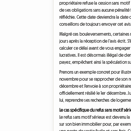
propriétaire refuse la cession sans motif
de ses obligations sans aucune pénalité f
réfléchie. Cette date deviendra la date o
conseillons de toujours envoyer cet av
Malgré ces bouleversements, certaines r
jours après la réception de l'avis écrit. 
calculer ce délai avant de vous engager ai
lucratives. Il est désormais illégal de 
payez, empêchant ainsi la spéculation sur
Prenons un exemple concret pour illustre
novembre pour se rapprocher de son nouve
décembre et l'envoie à son propriétaire. 
officiellement résilié le 1er décembre. Ju
lui, reprendre ses recherches de logeme
Le cas spécifique du refus sans motif sér
Le refus sans motif sérieux est devenu 
sur son bien immobilier pour, par exemple
une porte de sortie facile et sans frais