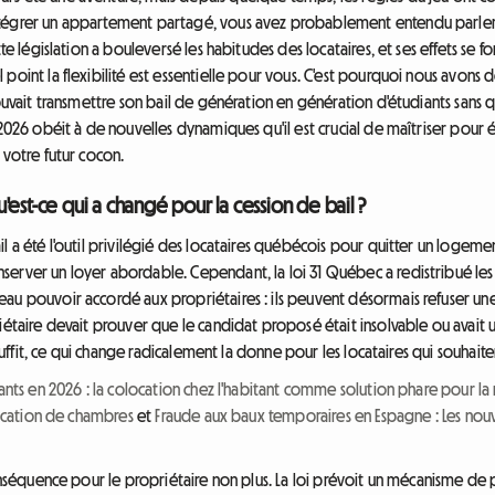
ntégrer un appartement partagé, vous avez probablement entendu parler
tte législation a bouleversé les habitudes des locataires, et ses effets se 
 point la flexibilité est essentielle pour vous. C'est pourquoi nous avon
pouvait transmettre son bail de génération en génération d'étudiants sans q
 2026 obéit à de nouvelles dynamiques qu'il est crucial de maîtriser pour é
 votre futur cocon.
est-ce qui a changé pour la cession de bail ?
 a été l'outil privilégié des locataires québécois pour quitter un logement
erver un loyer abordable. Cependant, la loi 31 Québec a redistribué les c
u pouvoir accordé aux propriétaires : ils peuvent désormais refuser une ce
riétaire devait prouver que le candidat proposé était insolvable ou ava
 suffit, ce qui change radicalement la donne pour les locataires qui souhaite
ts en 2026 : la colocation chez l'habitant comme solution phare pour la 
 location de chambres
et
Fraude aux baux temporaires en Espagne : Les nouve
onséquence pour le propriétaire non plus. La loi prévoit un mécanisme de pr