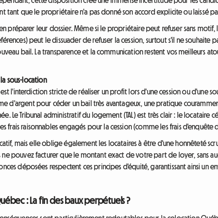
t tant que le propriétaire n'a pas donné son accord explicite ou laissé pas
bien préparer leur dossier. Même si le propriétaire peut refuser sans motif, 
érences) peut le dissuader de refuser la cession, surtout s'il ne souhaite 
ouveau bail. La transparence et la communication restent vos meilleurs at
t la sous-location
t l'interdiction stricte de réaliser un profit lors d'une cession ou d'une sous
e d'argent pour céder un bail très avantageux, une pratique couramment 
e. Le Tribunal administratif du logement (TAL) est très clair : le locatai
 frais raisonnables engagés pour la cession (comme les frais d'enquête d
ocatif, mais elle oblige également les locataires à être d'une honnêteté sc
 ne pouvez facturer que le montant exact de votre part de loyer, sans a
onces déposées respectent ces principes d'équité, garantissant ainsi un e
 Québec : La fin des baux perpétuels ?
, ses conséquences sont particulièrement redoutables pour la colocation Qu