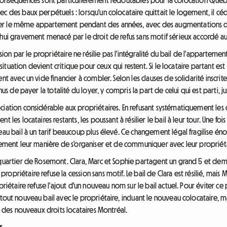
c des baux perpétuels : lorsqu'un colocataire quittait le logement, il céd
er le même appartement pendant des années, avec des augmentations de
'hui gravement menacé par le droit de refus sans motif sérieux accordé au
ssion par le propriétaire ne résilie pas l'intégralité du bail de l'appartem
a situation devient critique pour ceux qui restent. Si le locataire partant est
nt avec un vide financier à combler. Selon les clauses de solidarité inscrit
us de payer la totalité du loyer, y compris la part de celui qui est parti, jus
ciation considérable aux propriétaires. En refusant systématiquement les 
 les locataires restants, les poussant à résilier le bail à leur tour. Une f
veau bail à un tarif beaucoup plus élevé. Ce changement légal fragilise é
alement leur manière de s'organiser et de communiquer avec leur propriéta
 quartier de Rosemont. Clara, Marc et Sophie partagent un grand 5 et demi
priétaire refuse la cession sans motif. Le bail de Clara est résilié, mais 
priétaire refuse l'ajout d'un nouveau nom sur le bail actuel. Pour éviter ce
 tout nouveau bail avec le propriétaire, incluant le nouveau colocataire,
le des nouveaux droits locataires Montréal.
r