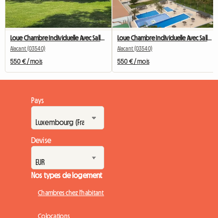
Loue Chambre Individuelle Avec Salle De Bains Commune
Loue Chambre Individuelle Avec Salle De Bains Commune
Alacant (03540)
Alacant (03540)
550 € / mois
550 € / mois
Pays
Devise
Nos types de logement
Chambres chez l'habitant
Colocations