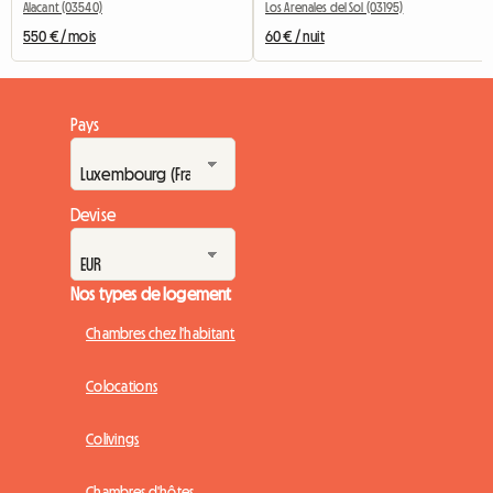
Alacant (03540)
Los Arenales del Sol (03195)
550 € / mois
60 € / nuit
Pays
Devise
Nos types de logement
Chambres chez l'habitant
Colocations
Colivings
Chambres d'hôtes