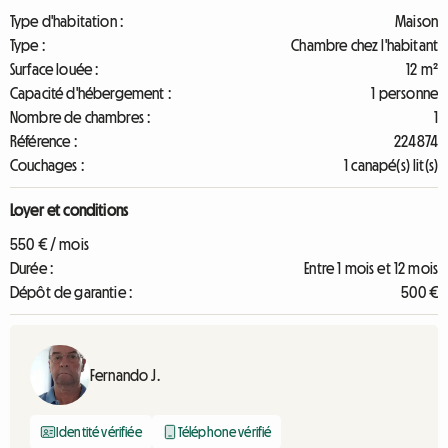
Type d'habitation :
Maison
Type :
Chambre chez l'habitant
Surface louée :
12 m²
Capacité d'hébergement :
1 personne
Nombre de chambres :
1
Référence :
224874
Couchages :
1 canapé(s) lit(s)
Loyer et conditions
550 € / mois
Durée :
Entre 1 mois et 12 mois
Dépôt de garantie :
500 €
Fernando J.
Identité vérifiée
Téléphone vérifié