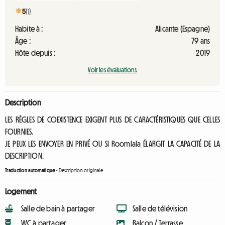
5
(1)
Habite à :
Alicante (Espagne)
Âge :
79 ans
Hôte depuis :
2019
Voir les évaluations
Description
LES RÈGLES DE COEXISTENCE EXIGENT PLUS DE CARACTÉRISTIQUES QUE CELLES
FOURNIES.
JE PEUX LES ENVOYER EN PRIVÉ OU SI Roomlala ÉLARGIT LA CAPACITÉ DE LA
DESCRIPTION.
Traduction automatique
-
Description originale
Logement
Salle de bain à partager
Salle de télévision
WC à partager
Balcon / Terrasse