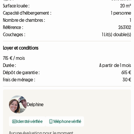
Surface louée :
20 m²
Capacité d'hébergement :
1 personne
Nombre de chambres :
1
Référence :
263102
Couchages :
1 Lit(s) double(s)
Loyer et conditions
715 € / mois
Durée :
A partir de 1 mois
Dépôt de garantie :
615 €
Frais de ménage :
30 €
Delphine
Identité vérifiée
Téléphone vérifié
Aucune évaluation pour le moment