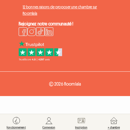
12 bonnes raisons de proposer une chambre sur
Roomlala
Rejoignez notre communauté !
© 2026 Roomlala
Fonctionnement
Connexion
Inscription
+ chambre