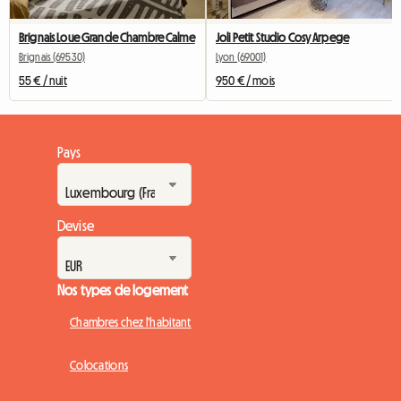
Brignais Loue Grande Chambre Calme
Joli Petit Studio Cosy Arpege
Brignais (69530)
Lyon (69001)
55 € / nuit
950 € / mois
Pays
Devise
Nos types de logement
Chambres chez l'habitant
Colocations