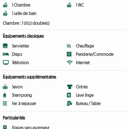
1 Chambre
1 WC
1 salle de bain
Chambre :
1 Lit(s) double(s)
Équipements classiques
Serviettes
Chauffage
Draps
Penderie/Commode
Télévision
Internet
Équipements supplémentaires
Savon
Cintres
Shampoing
Lave linge
Fer à repasser
Bureau / Table
Particularités
Etages sans ascenseur