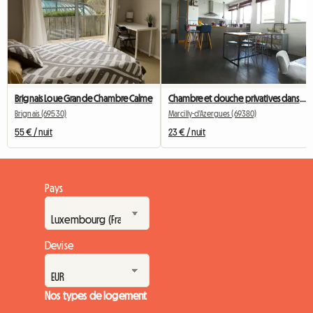
Brignais Loue Grande Chambre Calme
Chambre et douche privatives dans loft avec terrasse 40 m2
Brignais (69530)
Marcilly-d'Azergues (69380)
55 € / nuit
23 € / nuit
Pays
Devise
Nos types de logement