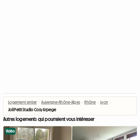
Logement entier
›
Auvergne-Rhône-Alpes
›
Rhône
›
Lyon
›
Joli Petit Studio Cosy Arpege
Autres logements qui pourraient vous intéresser
Vidéo