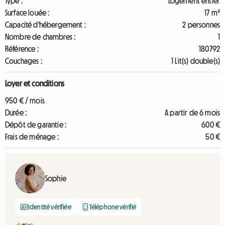
Type :
Logement entier
Surface louée :
17 m²
Capacité d'hébergement :
2 personnes
Nombre de chambres :
1
Référence :
180792
Couchages :
1 Lit(s) double(s)
Loyer et conditions
950 € / mois
Durée :
A partir de 6 mois
Dépôt de garantie :
600 €
Frais de ménage :
50 €
Sophie
Identité vérifiée
Téléphone vérifié