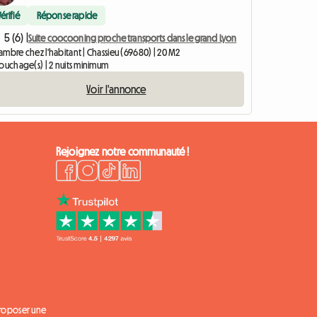
Vérifié
Réponse rapide
5 (6) |
Suite coocooning proche transports dans le grand Lyon
mbre chez l'habitant | Chassieu (69680) | 20 M2
couchage(s) | 2 nuits minimum
Voir l'annonce
Rejoignez notre communauté !
proposer une