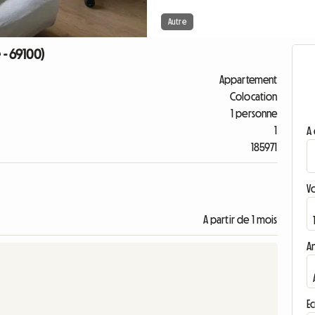
Autre
 - 69100)
Appartement
Colocation
1 personne
1
A 
185971
V
A partir de 1 mois
A
Ec