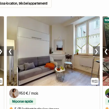
Sous-location, très bel appartement!
Vid
❯
❮
❯
❮
12
950 € / mois
Réponse rapide