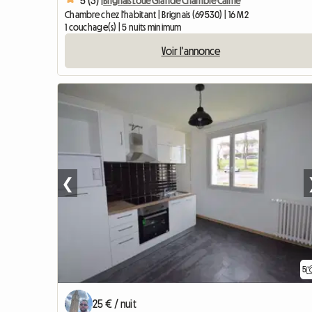
5 (3) |
Brignais Loue Grande Chambre Calme
Chambre chez l'habitant | Brignais (69530) | 16 M2
1 couchage(s) | 5 nuits minimum
Voir l'annonce
❮
5
25 € / nuit