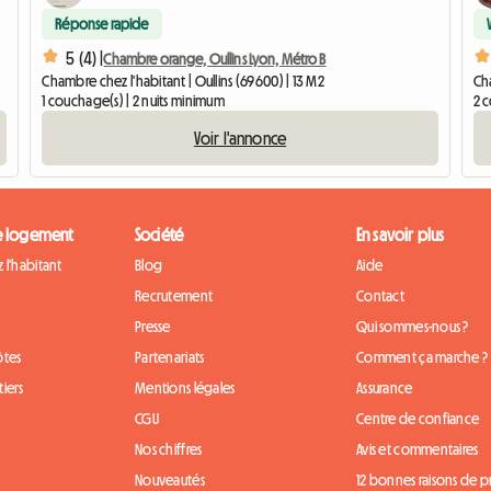
Réponse rapide
5 (4) |
Chambre orange, Oullins Lyon, Métro B
Chambre chez l'habitant | Oullins (69600) | 13 M2
Cha
1 couchage(s) | 2 nuits minimum
2 
Voir l'annonce
e logement
Société
En savoir plus
 l'habitant
Blog
Aide
Recrutement
Contact
Presse
Qui sommes-nous ?
ôtes
Partenariats
Comment ça marche ?
iers
Mentions légales
Assurance
CGU
Centre de confiance
Nos chiffres
Avis et commentaires
Nouveautés
12 bonnes raisons de 