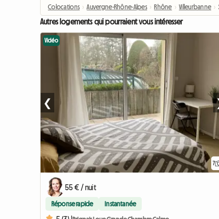
Colocations
›
Auvergne-Rhône-Alpes
›
Rhône
›
Villeurbanne
›
Autres logements qui pourraient vous intéresser
Vidéo
❮
7
55 € / nuit
Réponse rapide
Instantanée