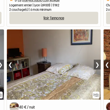
5 (3) |
Joli Petit Studio Cosy Arpege
Logement entier | Lyon (69001) | 17 M2
Cha
2 couchage(s) | 6 mois minimum
2 
Voir l'annonce
❯
❮
❯
❮
7
40 € / nuit