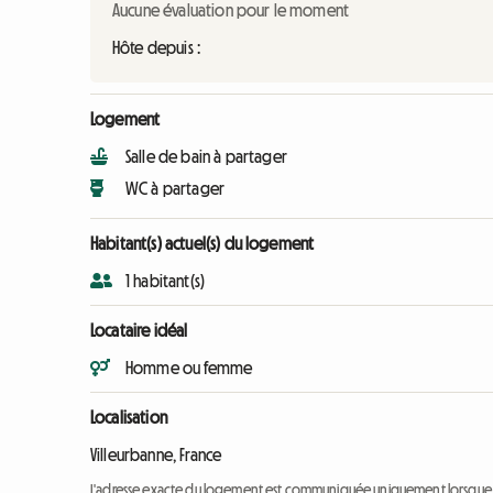
Aucune évaluation pour le moment
Hôte depuis :
Logement
Salle de bain à partager
WC à partager
Habitant(s) actuel(s) du logement
1 habitant(s)
Locataire idéal
Homme ou femme
Localisation
Villeurbanne, France
L'adresse exacte du logement est communiquée uniquement lorsque l