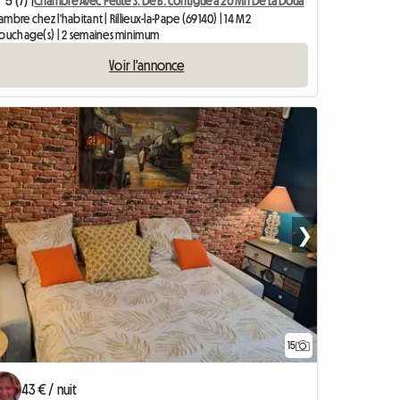
5 (7) |
Chambre Avec Petite S. De B. contiguë à 20 Mn De La Doua
mbre chez l'habitant | Rillieux-la-Pape (69140) | 14 M2
couchage(s) | 2 semaines minimum
Voir l'annonce
❯
15
43 € / nuit