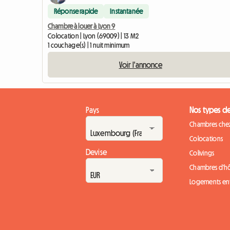
Réponse rapide
Instantanée
Chambre à louer à Lyon 9
Colocation | Lyon (69009) | 13 M2
1 couchage(s) | 1 nuit minimum
Voir l'annonce
Pays
Nos types d
Chambres chez
Colocations
Devise
Colivings
Chambres d'h
Logements ent