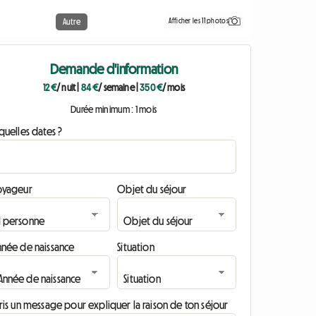
Afficher les 11 photos
Autre
Demande d'information
12 €
/ nuit
|
84 €
/ semaine
|
350 €
/ mois
Durée minimum : 1 mois
quelles dates ?
oyageur
Objet du séjour
nnée de naissance
Situation
ris un message pour expliquer la raison de ton séjour