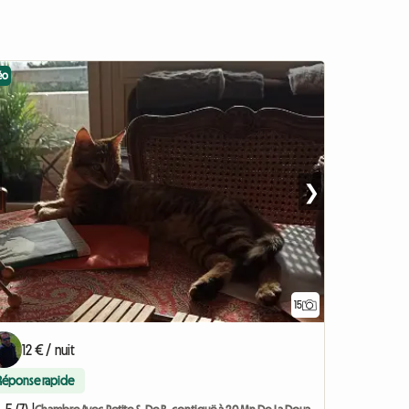
éo
❯
15
12 € / nuit
Réponse rapide