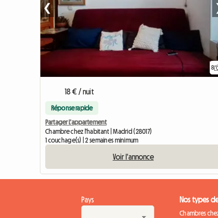
❮
8
18 € / nuit
Réponse rapide
Partager L'appartement
Chambre chez l'habitant | Madrid (28017)
1 couchage(s) | 2 semaines minimum
Voir l'annonce
Pays
Nos types d
Chambres chez