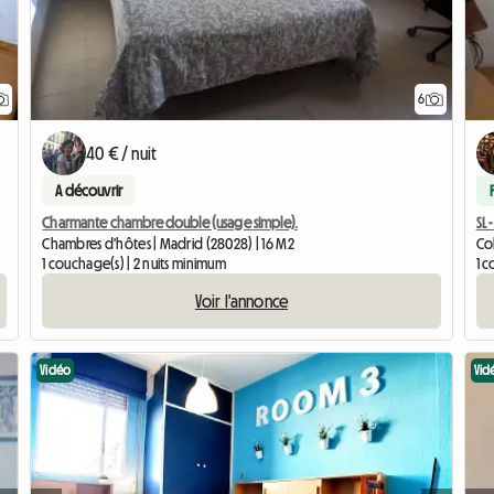
6
40 € / nuit
A découvrir
Charmante chambre double (usage simple).
SL
Chambres d'hôtes | Madrid (28028) | 16 M2
Col
1 couchage(s) | 2 nuits minimum
1 c
Voir l'annonce
Vidéo
Vid