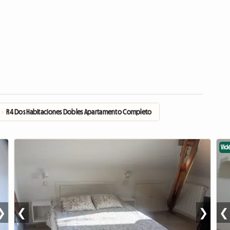
›
R4 Dos Habitaciones Dobles Apartamento Completo
Vid
❯
❮
❯
❮