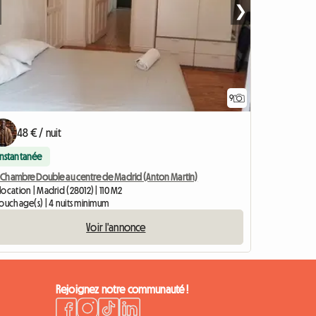
❯
9
48 € / nuit
Instantanée
 - Chambre Double au centre de Madrid (Anton Martin)
ocation | Madrid (28012) | 110 M2
couchage(s) | 4 nuits minimum
Voir l'annonce
Rejoignez notre communauté !