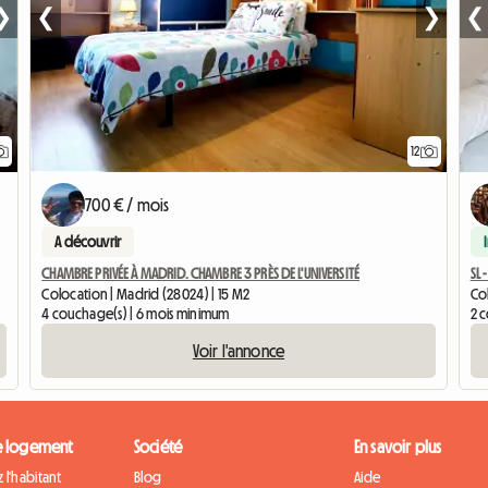
❯
❮
❯
❮
12
700 € / mois
A découvrir
CHAMBRE PRIVÉE À MADRID. CHAMBRE 3 PRÈS DE L'UNIVERSITÉ
SL
Colocation | Madrid (28024) | 15 M2
Col
4 couchage(s) | 6 mois minimum
2 
Voir l'annonce
e logement
Société
En savoir plus
 l'habitant
Blog
Aide