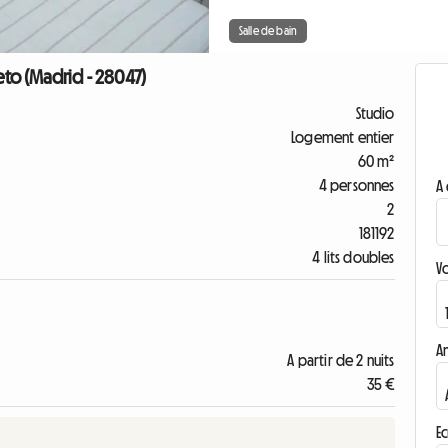
Salle de bain
to (Madrid - 28047)
Studio
Logement entier
60 m²
4 personnes
A 
2
181192
4 lits doubles
V
A
A partir de 2 nuits
35 €
Ec