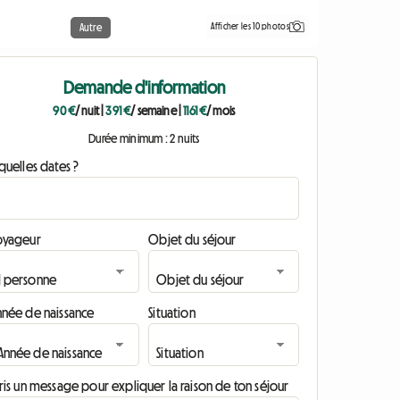
Afficher les 10 photos
Autre
Demande d'information
90 €
/ nuit
|
391 €
/ semaine
|
1161 €
/ mois
Durée minimum : 2 nuits
quelles dates ?
oyageur
Objet du séjour
nnée de naissance
Situation
ris un message pour expliquer la raison de ton séjour