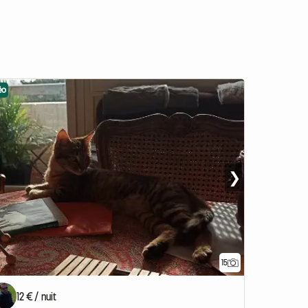
éo
❯
15
12 € / nuit