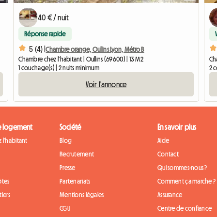
40 € / nuit
Réponse rapide
5 (4) |
Chambre orange, Oullins Lyon, Métro B
Chambre chez l'habitant | Oullins (69600) | 13 M2
Cha
1 couchage(s) | 2 nuits minimum
2 
Voir l'annonce
e logement
Société
En savoir plus
 l'habitant
Blog
Aide
Recrutement
Contact
Presse
Qui sommes-nous ?
ôtes
Partenariats
Comment ça marche ?
iers
Mentions légales
Assurance
CGU
Centre de confiance