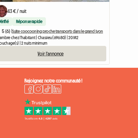
43 € / nuit
Vérifié
Réponse rapide
5 (6) |
Suite coocooning proche transports dans le grand Lyon
mbre chez l'habitant | Chassieu (69680) | 20 M2
couchage(s) | 2 nuits minimum
Voir l'annonce
Rejoignez notre communauté !