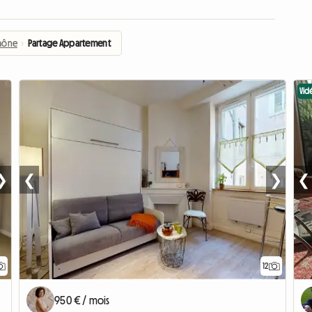
Saône
›
Partage Appartement
Vid
❯
❮
❯
❮
12
950 € / mois