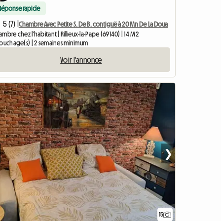
Réponse rapide
5 (7) |
Chambre Avec Petite S. De B. contiguë à 20 Mn De La Doua
mbre chez l'habitant | Rillieux-la-Pape (69140) | 14 M2
couchage(s) | 2 semaines minimum
Voir l'annonce
❯
15