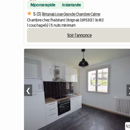
Réponse rapide
Instantanée
5 (3) |
Brignais Loue Grande Chambre Calme
Chambre chez l'habitant | Brignais (69530) | 16 M2
1 couchage(s) | 5 nuits minimum
Voir l'annonce
❮
5