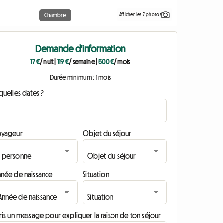
Afficher les 7 photos
Chambre
Demande d'information
17 €
/ nuit
|
119 €
/ semaine
|
500 €
/ mois
Durée minimum : 1 mois
quelles dates ?
oyageur
Objet du séjour
nnée de naissance
Situation
ris un message pour expliquer la raison de ton séjour