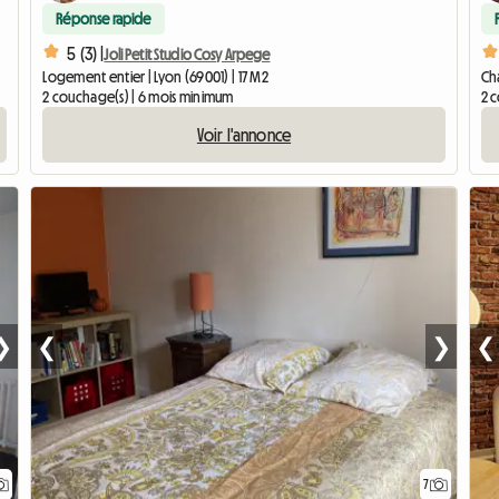
Réponse rapide
5 (3) |
Joli Petit Studio Cosy Arpege
Logement entier | Lyon (69001) | 17 M2
Cha
2 couchage(s) | 6 mois minimum
2 
Voir l'annonce
❯
❮
❯
❮
7