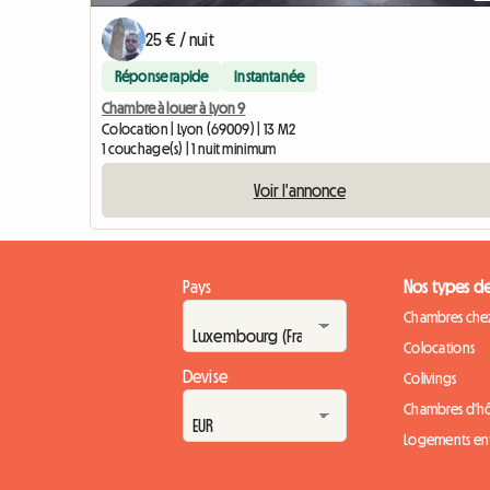
25 € / nuit
Réponse rapide
Instantanée
Chambre à louer à Lyon 9
Colocation | Lyon (69009) | 13 M2
1 couchage(s) | 1 nuit minimum
Voir l'annonce
Pays
Nos types d
Chambres chez
Colocations
Devise
Colivings
Chambres d'h
Logements ent