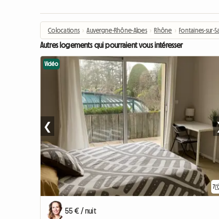
Colocations
›
Auvergne-Rhône-Alpes
›
Rhône
›
Fontaines-sur-
Autres logements qui pourraient vous intéresser
Vidéo
❮
7
55 € / nuit