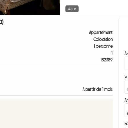
Autre
0)
Appartement
Colocation
1 personne
1
A 
182389
V
A partir de 1 mois
A
Ec