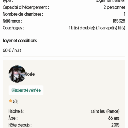
Type :
Logement entier
Capacité d'hébergement :
2 personnes
Nombre de chambres :
1
Référence :
185328
Couchages :
1 Lit(s) double(s), 1 canapé(s) lit(s)
Loyer et conditions
60 € / nuit
Josie
Identité vérifiée
3
(1)
Habite à :
saint leu (France)
Âge :
66 ans
Hôte depuis :
2015