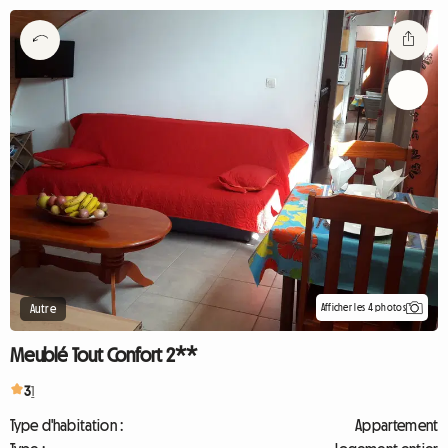
Afficher les 4 photos
Autre
Meublé Tout Confort 2**
3
1
Type d'habitation :
Appartement