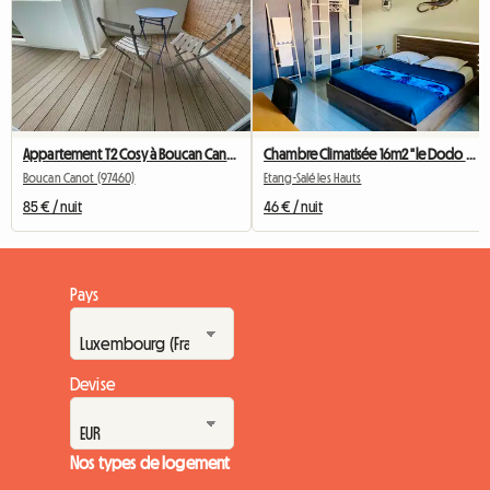
Appartement T2 Cosy à Boucan Canot
Chambre Climatisée 16m2 "le Dodo Salé"
Boucan Canot (97460)
Etang-Salé les Hauts
85 € / nuit
46 € / nuit
Pays
Devise
Nos types de logement