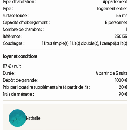
Type d'habitation :
Appartement
Type :
Logement entier
Surface louée :
55 m²
Capacité d'hébergement :
5 personnes
Nombre de chambres :
1
Référence :
250135
Couchages :
1 Lit(s) simple(s), 1 Lit(s) double(s), 1 canapé(s) lit(s)
Loyer et conditions
117 € / nuit
Durée :
A partir de 5 nuits
Dépôt de garantie :
1000 €
Prix par locataire supplémentaire (à partir de 4) :
20 €
Frais de ménage :
90 €
Nathalie