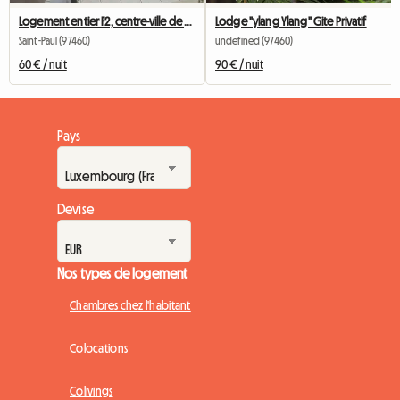
Logement entier F2, centre-ville de Saint-Paul
Lodge "ylang Ylang" Gite Privatif
Saint-Paul (97460)
undefined (97460)
60 € / nuit
90 € / nuit
Pays
Devise
Nos types de logement
Chambres chez l'habitant
Colocations
Colivings