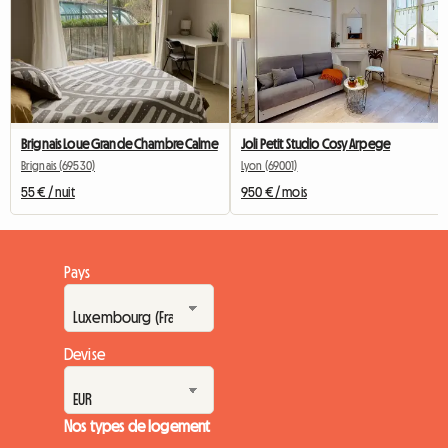
Brignais Loue Grande Chambre Calme
Joli Petit Studio Cosy Arpege
Brignais (69530)
Lyon (69001)
55 € / nuit
950 € / mois
Pays
Devise
Nos types de logement