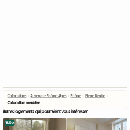
Colocations
›
Auvergne-Rhône-Alpes
›
Rhône
›
Pierre-Bénite
›
Colocation meublée
Autres logements qui pourraient vous intéresser
Vidéo