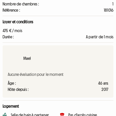
Nombre de chambres :
1
Référence :
181016
Loyer et conditions
475 € / mois
Durée :
A partir de 1 mois
Mael
Aucune évaluation pour le moment
Âge :
46 ans
Hôte depuis :
2017
Logement
Salle de bain à partager
Pas d'accès cuisine