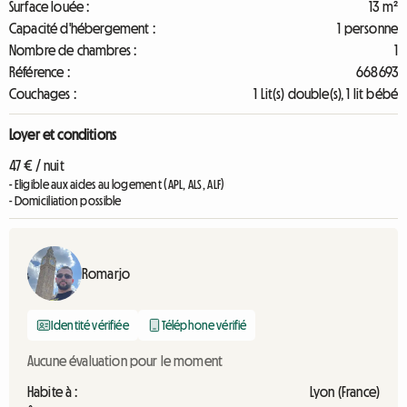
Surface louée :
13 m²
Capacité d'hébergement :
1 personne
Nombre de chambres :
1
Référence :
668693
Couchages :
1 Lit(s) double(s), 1 lit bébé
Loyer et conditions
47 € / nuit
- Eligible aux aides au logement (APL, ALS, ALF)
- Domiciliation possible
Romarjo
Identité vérifiée
Téléphone vérifié
Aucune évaluation pour le moment
Habite à :
Lyon (France)