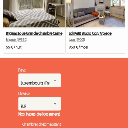
Brignais Loue Grande Chambre Calme
Joli Petit Studio Cosy Arpege
Brignais (69530)
Lyon (69001)
55 € / nuit
950 € / mois
Pays
Devise
Nos types de logement
Chambres chez l'habitant