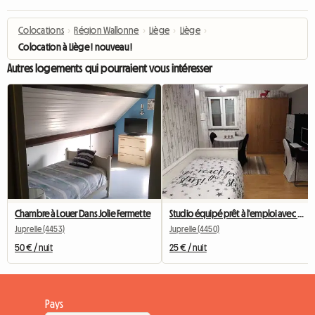
Colocations
›
Région Wallonne
›
Liège
›
Liège
›
Colocation à Liège ! nouveau !
Autres logements qui pourraient vous intéresser
Chambre à Louer Dans Jolie Fermette
Studio équipé prêt à l'emploi avec douche privée
Juprelle (4453)
Juprelle (4450)
50 € / nuit
25 € / nuit
Pays