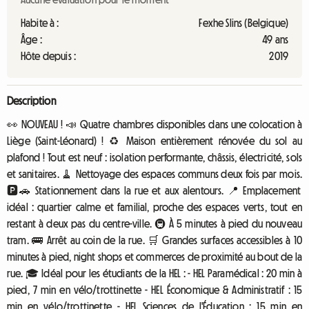
Habite à :
Fexhe Slins (Belgique)
Âge :
49 ans
Hôte depuis :
2019
Description
👀 NOUVEAU ! 📣 Quatre chambres disponibles dans une colocation à
Liège (Saint-Léonard) ! ♻️ Maison entièrement rénovée du sol au
plafond ! Tout est neuf : isolation performante, châssis, électricité, sols
et sanitaires. 🧹 Nettoyage des espaces communs deux fois par mois.
🅿️🚗 Stationnement dans la rue et aux alentours. 📍 Emplacement
idéal : quartier calme et familial, proche des espaces verts, tout en
restant à deux pas du centre-ville. 🚇 À 5 minutes à pied du nouveau
tram. 🚌 Arrêt au coin de la rue. 🛒 Grandes surfaces accessibles à 10
minutes à pied, night shops et commerces de proximité au bout de la
rue. 🎓 Idéal pour les étudiants de la HEL : - HEL Paramédical : 20 min à
pied, 7 min en vélo/trottinette - HEL Économique & Administratif : 15
min en vélo/trottinette - HEL Sciences de l'Éducation : 15 min en