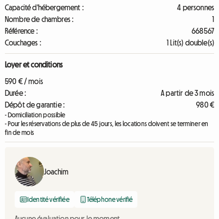
Capacité d'hébergement :
4 personnes
Nombre de chambres :
1
Référence :
668567
Couchages :
1 Lit(s) double(s)
Loyer et conditions
590 € / mois
Durée :
A partir de 3 mois
Dépôt de garantie :
980 €
- Domiciliation possible
- Pour les réservations de plus de 45 jours, les locations doivent se terminer en
fin de mois
Joachim
Identité vérifiée
Téléphone vérifié
Aucune évaluation pour le moment