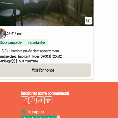
6
45 € / nuit
Réponse rapide
Instantanée
5 (1) |
Chambre privée dans appartement
ambre chez l'habitant | Lyon (69003) | 20 M2
ouchage(s) | 1 nuit minimum
Voir l'annonce
Rejoignez notre communauté !