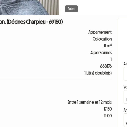
Autre
n. (Décines-Charpieu - 69150)
Appartement
Colocation
11 m²
4 personnes
1
A 
668176
1 Lit(s) double(s)
V
Entre 1 semaine et 12 mois
17:30
A
11:00