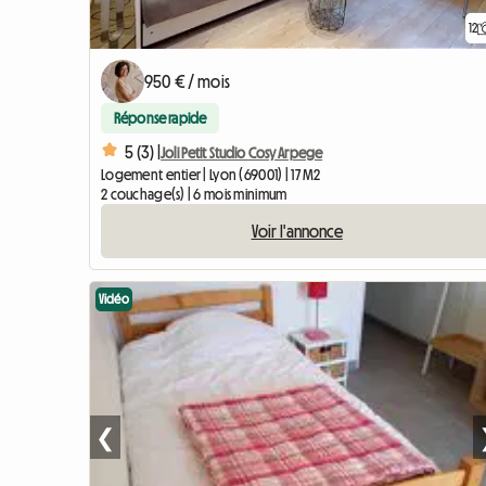
12
950 € / mois
Réponse rapide
5 (3) |
Joli Petit Studio Cosy Arpege
Logement entier | Lyon (69001) | 17 M2
2 couchage(s) | 6 mois minimum
Voir l'annonce
Vidéo
❮