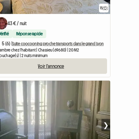
15
43 € / nuit
Vérifié
Réponse rapide
5 (6) |
Suite coocooning proche transports dans le grand Lyon
mbre chez l'habitant | Chassieu (69680) | 20 M2
couchage(s) | 2 nuits minimum
Voir l'annonce
❯