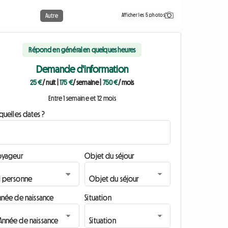
Afficher les 5 photos
Autre
Répond en général en quelques heures
Demande d'information
25 €
/ nuit
|
175 €
/ semaine
|
750 €
/ mois
Entre 1 semaine et 12 mois
quelles dates ?
oyageur
Objet du séjour
nnée de naissance
Situation