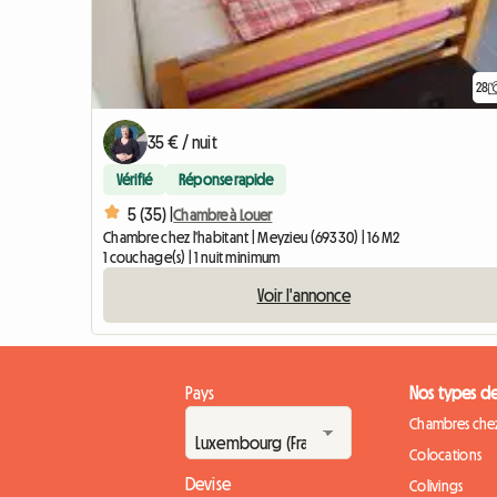
28
35 € / nuit
Vérifié
Réponse rapide
5 (35) |
Chambre à Louer
Chambre chez l'habitant | Meyzieu (69330) | 16 M2
1 couchage(s) | 1 nuit minimum
Voir l'annonce
Pays
Nos types d
Chambres chez
Colocations
Devise
Colivings