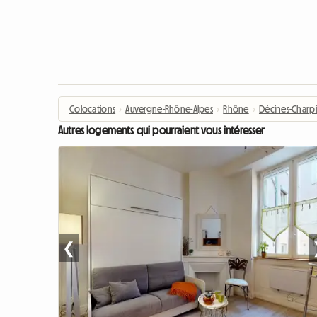
Colocations
›
Auvergne-Rhône-Alpes
›
Rhône
›
Décines-Charp
Autres logements qui pourraient vous intéresser
❮