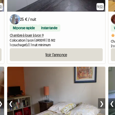
5
25 € / nuit
Réponse rapide
Instantanée
Chambre à louer à Lyon 9
Colocation | Lyon (69009) | 13 M2
Cha
1 couchage(s) | 1 nuit minimum
2 
Voir l'annonce
❯
❮
❯
❮