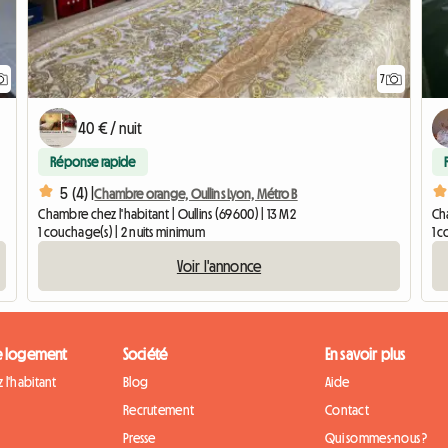
7
40 € / nuit
Réponse rapide
5 (4) |
Chambre orange, Oullins Lyon, Métro B
Chambre chez l'habitant | Oullins (69600) | 13 M2
Ch
1 couchage(s) | 2 nuits minimum
1 c
Voir l'annonce
e logement
Société
En savoir plus
 l'habitant
Blog
Aide
Recrutement
Contact
Presse
Qui sommes-nous ?