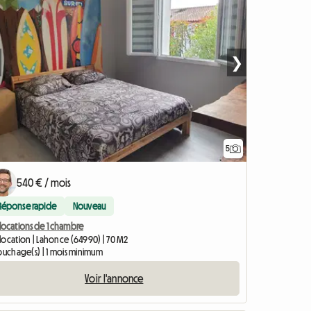
❯
5
540 € / mois
Réponse rapide
Nouveau
locations de 1 chambre
location | Lahonce (64990) | 70 M2
couchage(s) | 1 mois minimum
Voir l'annonce