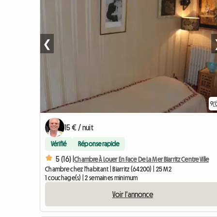
❮
9
15 € / nuit
Vérifié
Réponse rapide
5 (16) |
Chambre À Louer En Face De La Mer Biarritz Centre Ville
Chambre chez l'habitant | Biarritz (64200) | 25 M2
1 couchage(s) | 2 semaines minimum
Voir l'annonce