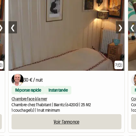
❯
❮
❯
❮
7
30 € / nuit
Réponse rapide
Instantanée
Chambre face à la mer
Co
Chambre chez l'habitant | Biarritz (64200) | 25 M2
Co
1 couchage(s) | 1 nuit minimum
1 
Voir l'annonce