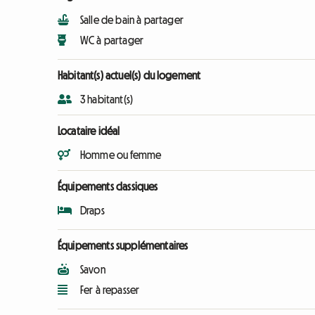
Salle de bain à partager
WC à partager
Habitant(s) actuel(s) du logement
3 habitant(s)
Locataire idéal
Homme ou femme
Équipements classiques
Draps
Équipements supplémentaires
Savon
Fer à repasser