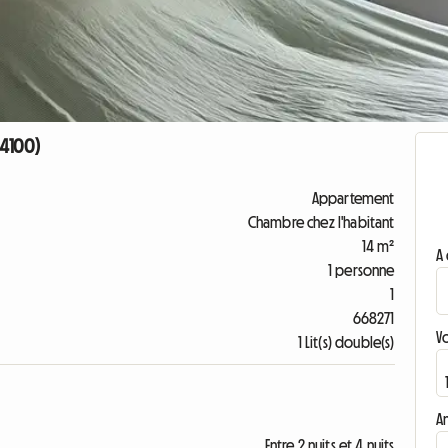
64100)
Appartement
Chambre chez l'habitant
14 m²
A 
1 personne
1
668271
V
1 Lit(s) double(s)
A
Entre 2 nuits et 4 nuits