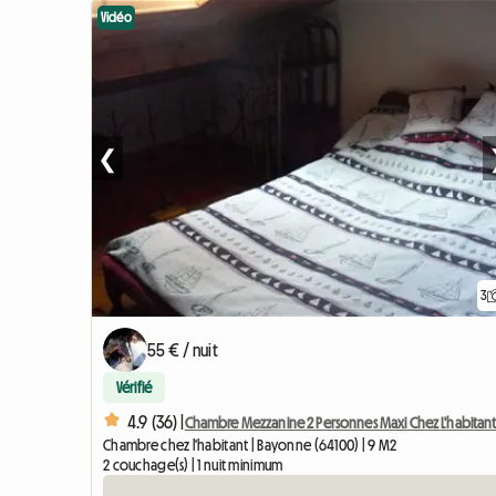
Vidéo
❮
3
55 € / nuit
Vérifié
4.9 (36) |
Chambre Mezzanine 2 Personnes Maxi Chez L'habitan
Chambre chez l'habitant | Bayonne (64100) | 9 M2
2 couchage(s) | 1 nuit minimum