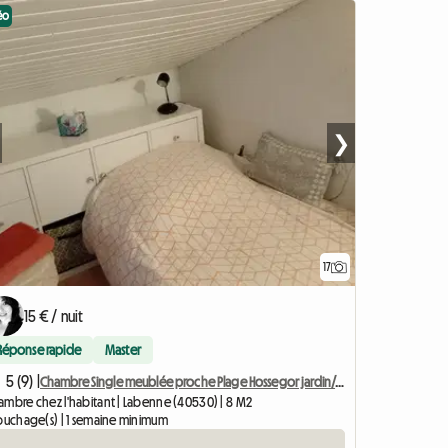
éo
❯
17
Accéder à l'anno
15 € / nuit
Réponse rapide
Master
5 (9) |
Chambre Single meublée proche Plage Hossegor jardin/piscine
ambre chez l'habitant | Labenne (40530) | 8 M2
couchage(s) | 1 semaine minimum