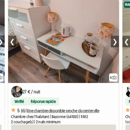
Vid
❯
❮
❯
❮
6
27 € / nuit
Vérifié
Réponse rapide
5 (6) |
t
Une chambre disponible proche du centre ville
Chambre chez l'habitant | Bayonne (64100) | 11 M2
Ch
2 couchage(s) | 2 nuits minimum
1 