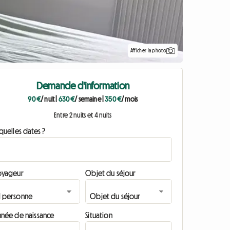
Afficher la photo
Demande d'information
90 €
/ nuit
|
630 €
/ semaine
|
350 €
/ mois
Entre 2 nuits et 4 nuits
quelles dates ?
oyageur
Objet du séjour
nnée de naissance
Situation