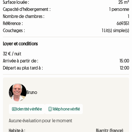
Surface louée :
25 m²
Capacité d'hébergement :
1 personne
Nombre de chambres :
1
Référence :
669351
Couchages :
1 Lit(s) simple(s)
Loyer et conditions
32 € / nuit
Arrivée à partir de :
15:00
Départ au plus tard à :
12:00
Bruno
Identité vérifiée
Téléphone vérifié
Aucune évaluation pour le moment
Habite à :
Biarritz (France)