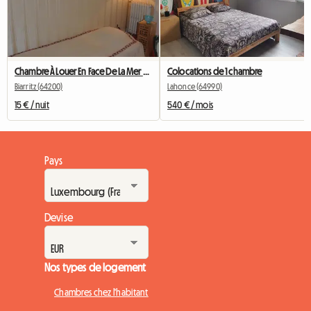
Chambre À Louer En Face De La Mer Biarritz Centre Ville
Colocations de 1 chambre
Biarritz (64200)
Lahonce (64990)
15 € / nuit
540 € / mois
Pays
Devise
Nos types de logement
Chambres chez l'habitant