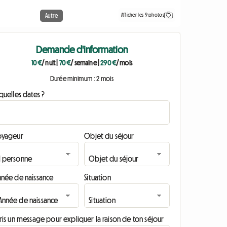
Afficher les 9 photos
Autre
Demande d'information
10 €
/ nuit
|
70 €
/ semaine
|
290 €
/ mois
Durée minimum : 2 mois
quelles dates ?
oyageur
Objet du séjour
nnée de naissance
Situation
ris un message pour expliquer la raison de ton séjour