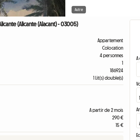
Autre
cante (Alicante (Alacant) - 03005)
Appartement
Colocation
4 personnes
A 
1
186924
1 Lit(s) double(s)
V
A
A partir de 2 mois
290 €
15 €
Ec