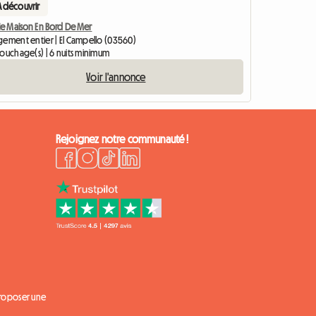
A découvrir
ie Maison En Bord De Mer
gement entier | El Campello (03560)
couchage(s) | 6 nuits minimum
Voir l'annonce
Rejoignez notre communauté !
proposer une