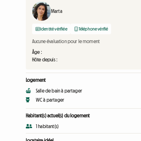
Marta
Identité vérifiée
Téléphone vérifié
Aucune évaluation pour le moment
Âge :
Hôte depuis :
Logement
Salle de bain à partager
WC à partager
Habitant(s) actuel(s) du logement
1 habitant(s)
Locataire idéal