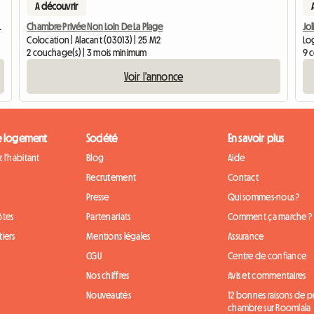
A découvrir
tagé à Alicante
Chambre Privée Non Loin De La Plage
Jol
Colocation | Alacant (03013) | 25 M2
Lo
2 couchage(s) | 3 mois minimum
9 
Voir l'annonce
e logement
Société
En savoir plus
 l'habitant
Blog
Aide
Recrutement
Contact
Presse
Qui sommes-nous ?
ôtes
Partenariats
Comment ça marche ?
iers
Mentions légales
Assurance
CGU
Centre de confiance
Nos chiffres
Avis et commentaires
Nouveautés
12 bonnes raisons de 
chambre sur Roomlala