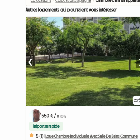
Colocations
›
Colocations Espagne
›
Chambre dans un appartem
Autres logements qui pourraient vous intéresser
❮
23
550 € / mois
Réponse rapide
5 (1) |
Loue Chambre Individuelle Avec Salle De Bains Commune