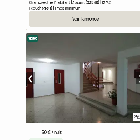
Chambre chez l'habitant | Alacant (03540) | 12 M2
1 couchage(s) | 1 mois minimum
Voir l'annonce
Vidéo
❮
25
50 € / nuit