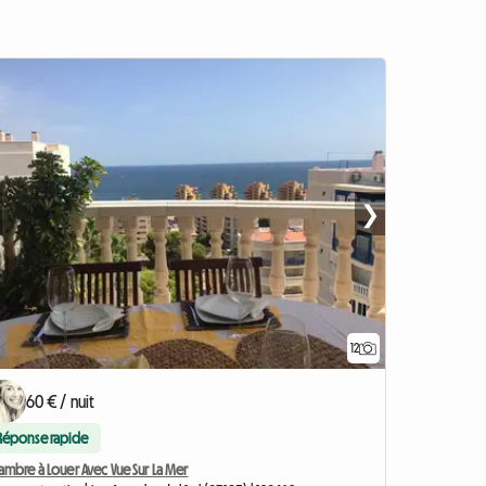
❯
12
60 € / nuit
Réponse rapide
mbre à Louer Avec Vue Sur La Mer