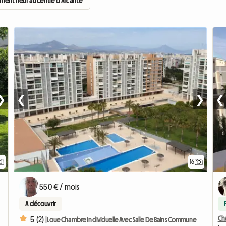
ent neuf au centre d'Alicante
❯
❮
❯
❮
16
550 € / mois
A découvrir
Cha
5 (2) |
Loue Chambre Individuelle Avec Salle De Bains Commune