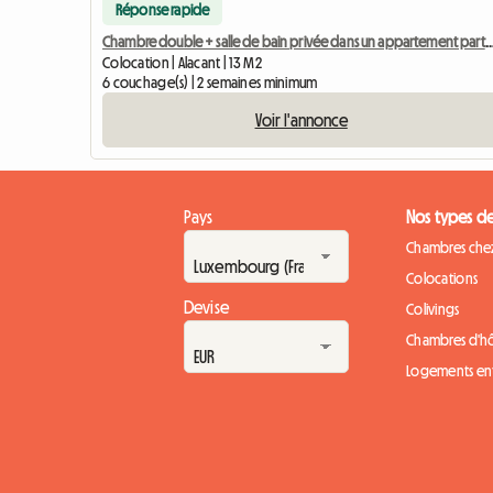
Réponse rapide
Chambre double + salle de bain privée dans un appartement par
Colocation | Alacant | 13 M2
6 couchage(s) | 2 semaines minimum
Voir l'annonce
Pays
Nos types d
Chambres chez
Colocations
Devise
Colivings
Chambres d'h
Logements ent