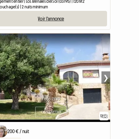
ement entier | Los Arenales del Sol (03195) | 120 M2
couchage(s) | 2 nuits minimum
Voir l'annonce
❯
12
200 € / nuit