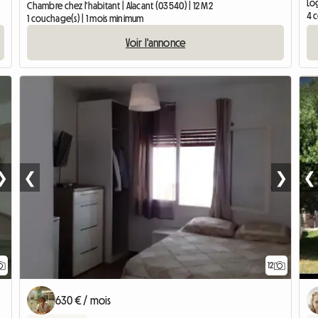
Log
Chambre chez l'habitant | Alacant (03540) | 12 M2
4 
1 couchage(s) | 1 mois minimum
Voir l'annonce
❯
❮
❯
❮
12
630 € / mois