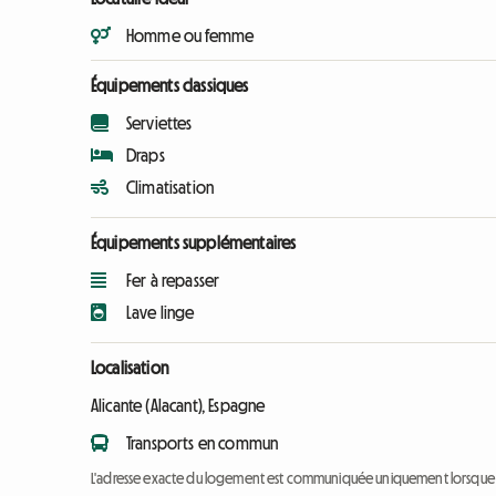
Homme ou femme
Équipements classiques
Serviettes
Draps
Climatisation
Équipements supplémentaires
Fer à repasser
Lave linge
Localisation
Alicante (Alacant), Espagne
Transports en commun
L'adresse exacte du logement est communiquée uniquement lorsque l