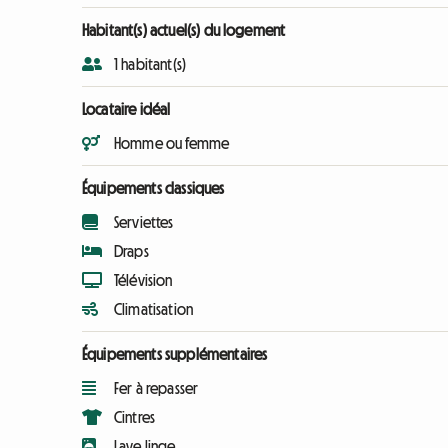
Habitant(s) actuel(s) du logement
1 habitant(s)
Locataire idéal
Homme ou femme
Équipements classiques
Serviettes
Draps
Télévision
Climatisation
Équipements supplémentaires
Fer à repasser
Cintres
Lave linge