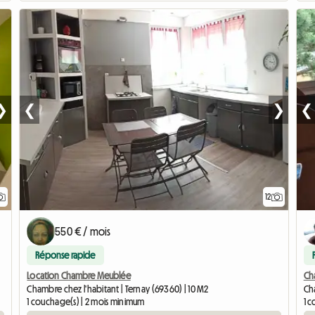
❯
❮
❯
❮
12
550 € / mois
Réponse rapide
Location Chambre Meublée
Ch
Chambre chez l'habitant | Ternay (69360) | 10 M2
Cha
1 couchage(s) | 2 mois minimum
1 