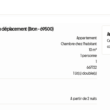
en déplacement (Bron - 69500)
A
Appartement
C
Chambre chez l'habitant
co
10 m²
1 personne
1
667722
1 Lit(s) double(s)
A partir de 2 nuits