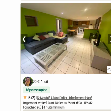
❮
6
70 € / nuit
Réponse rapide
5 (2) |
T2 Meublé A Saint Didier - Idéalement Placé
Logement entier | Saint-Didier-au-Mont-d'Or | 59 M2
1 couchage(s) | 4 nuits minimum