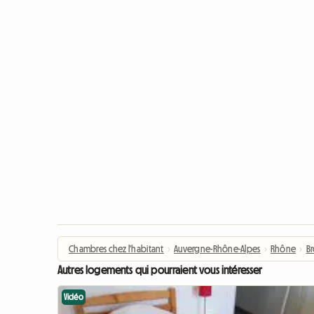
Chambres chez l'habitant
›
Auvergne-Rhône-Alpes
›
Rhône
›
B
Autres logements qui pourraient vous intéresser
Vidéo