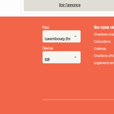
Voir l'annonce
Pays
Nos types d
Chambres chez
Colocations
Devise
Colivings
Chambres d'h
Logements ent