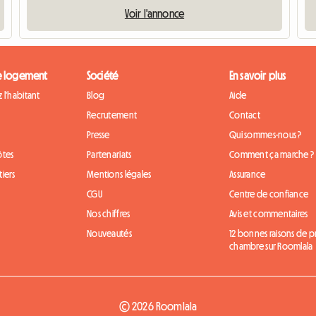
Voir l'annonce
e logement
Société
En savoir plus
 l'habitant
Blog
Aide
Recrutement
Contact
Presse
Qui sommes-nous ?
ôtes
Partenariats
Comment ça marche ?
iers
Mentions légales
Assurance
CGU
Centre de confiance
Nos chiffres
Avis et commentaires
Nouveautés
12 bonnes raisons de 
chambre sur Roomlala
© 2026 Roomlala