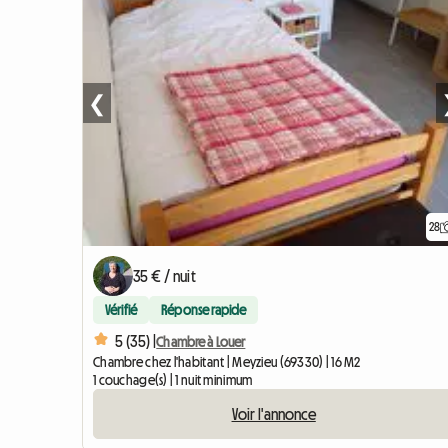
❮
28
35 € / nuit
Vérifié
Réponse rapide
5 (35) |
Chambre à Louer
Chambre chez l'habitant | Meyzieu (69330) | 16 M2
1 couchage(s) | 1 nuit minimum
Voir l'annonce