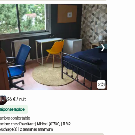
❯
5
26 € / nuit
Réponse rapide
ambre confortable
mbre chez l'habitant | Miribel (01700) | 11 M2
couchage(s) | 2 semaines minimum