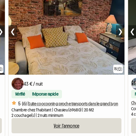
❯
❮
❯
❮
15
43 € / nuit
Vérifié
Réponse rapide
Ch
5 (6) |
Suite coocooning proche transports dans le grand Lyon
Col
Chambre chez l'habitant | Chassieu (69680) | 20 M2
4 
2 couchage(s) | 2 nuits minimum
Voir l'annonce