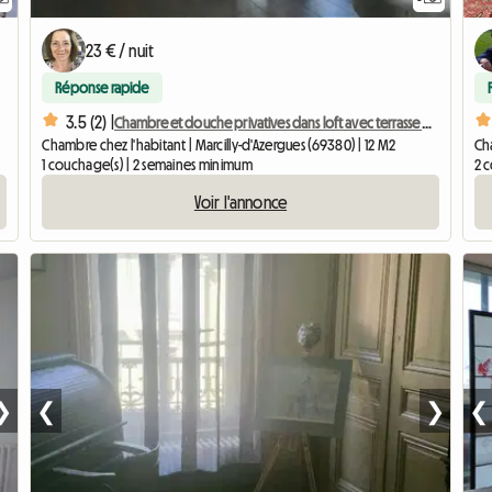
23 € / nuit
Réponse rapide
3.5 (2) |
Chambre et douche privatives dans loft avec terrasse 40 m2
Chambre chez l'habitant | Marcilly-d'Azergues (69380) | 12 M2
Cha
1 couchage(s) | 2 semaines minimum
2 
Voir l'annonce
❯
❮
❯
❮