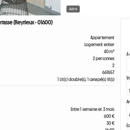
Autre
rasse (Reyrieux - 01600)
Appartement
Logement entier
40 m²
A 
2 personnes
2
667657
V
1 Lit(s) double(s), 1 canapé(s) lit(s)
A
Entre 1 semaine et 3 mois
600 €
30 €
Ec