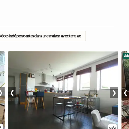
pièces indépendantes dans une maison avec terrasse
Vid
❯
❮
❯
❮
5