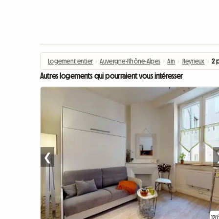
Logement entier
›
Auvergne-Rhône-Alpes
›
Ain
›
Reyrieux
›
2 
Autres logements qui pourraient vous intéresser
❮
12