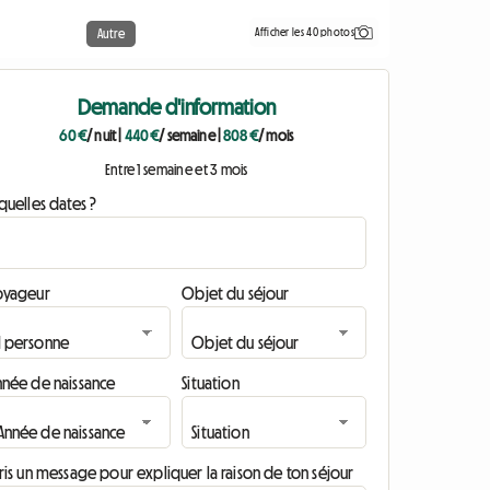
Afficher les 40 photos
Autre
Demande d'information
60 €
/ nuit
|
440 €
/ semaine
|
808 €
/ mois
Entre 1 semaine et 3 mois
quelles dates ?
oyageur
Objet du séjour
nnée de naissance
Situation
ris un message pour expliquer la raison de ton séjour