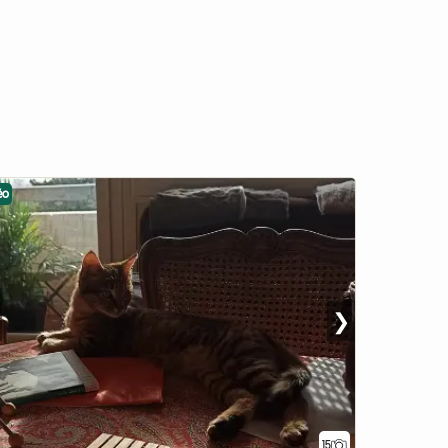
éo
❯
15