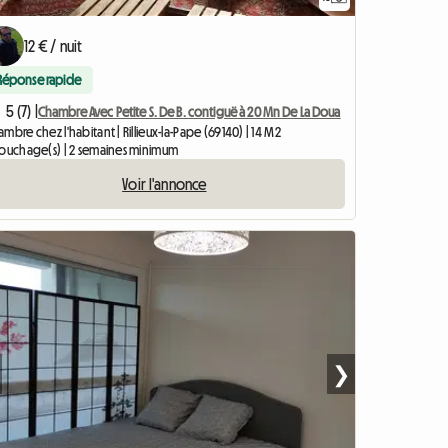
12 € / nuit
Réponse rapide
5 (7) |
Chambre Avec Petite S. De B. contiguë à 20 Mn De La Doua
mbre chez l'habitant | Rillieux-la-Pape (69140) | 14 M2
couchage(s) | 2 semaines minimum
Voir l'annonce
❯