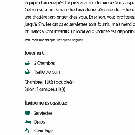
équipé d'un canapé-lit, à préparer sur demande. Vous dispose
Celle-ci se situe dans notre buanderie, séparée de votre es
une chatière sans entrer chez vous. En saison, vous profitere
jusqu'à 21h. Les draps et serviettes sont fournis, mais merci
et invités y sont interdits. Un local vélo sécurisé est dispon
Traduction automatique
-
Description originale
Logement
2 Chambres
1 salle de bain
Chambre :
1 Lit(s) double(s)
Salon :
1 canapé(s) lit(s)
Équipements classiques
Serviettes
Draps
Chauffage