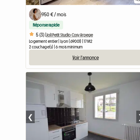
950 € / mois
Réponse rapide
5 (3) |
Joli Petit Studio Cosy Arpege
Logement entier | Lyon (69001) | 17 M2
2 couchage(s) | 6 mois minimum
Voir l'annonce
❮