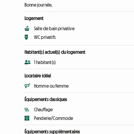
Bonne journée,
Logement
Salle de bain privative
WC privatifs
Habitant(s) actuel(s) du logement
1 habitant(s)
Locataire idéal
Homme ou femme
Équipements classiques
Chauffage
Penderie/Commode
Équipements supplémentaires