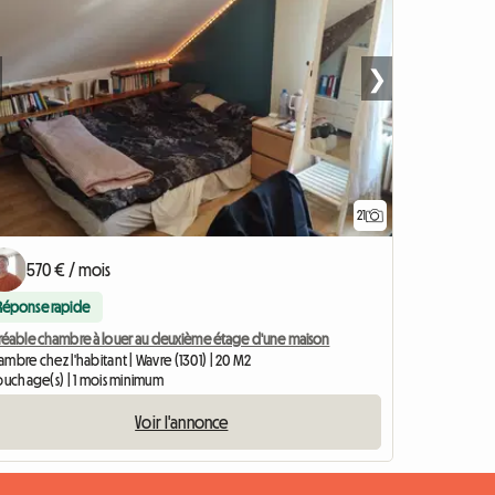
❯
21
570 € / mois
Réponse rapide
réable chambre à louer au deuxième étage d'une maison
mbre chez l'habitant | Wavre (1301) | 20 M2
couchage(s) | 1 mois minimum
Voir l'annonce