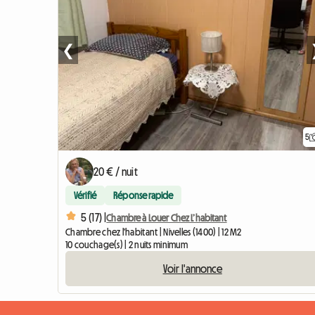
❮
5
20 € / nuit
Vérifié
Réponse rapide
5 (17) |
Chambre à Louer Chez L’habitant
Chambre chez l'habitant | Nivelles (1400) | 12 M2
10 couchage(s) | 2 nuits minimum
Voir l'annonce