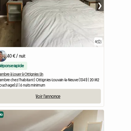
❯
6
40 € / nuit
Réponse rapide
mbre à Louer à Ottignies Lln
mbre chez l'habitant | Ottignies-Louvain-la-Neuve (1341) | 20 M2
couchage(s) | 6 nuits minimum
Voir l'annonce
éo