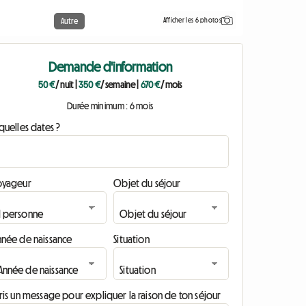
Afficher les 6 photos
Autre
Demande d'information
50 €
/ nuit
|
350 €
/ semaine
|
670 €
/ mois
Durée minimum : 6 mois
quelles dates ?
oyageur
Objet du séjour
nnée de naissance
Situation
ris un message pour expliquer la raison de ton séjour