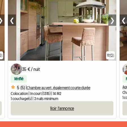
❯
❮
❯
❮
12
35 € / nuit
Vérifié
Ag
5 (5) |
Chambre au vert, également courte durée
Cha
Colocation | Incourt (1315) | 14 M2
1 
1 couchage(s) | 2 nuits minimum
Voir l'annonce