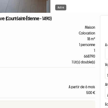
Autre
e (Court-Saint-Étienne - 1490)
Maison
Colocation
18 m²
1 personne
A 
1
668790
1 Lit(s) double(s)
V
A
A partir de 6 mois
500 €
Ec