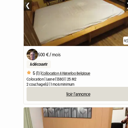
❮
6
500 € / mois
A découvrir
5 (1) |
Collocation A Waterloo Belgique
Colocation | Lasne (1380) | 25 M2
2 couchage(s) | 1 mois minimum
Voir l'annonce