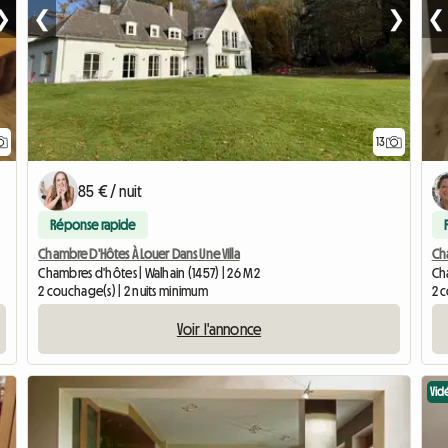
❯
❮
❯
❮
13
85 € / nuit
Réponse rapide
Chambre D'Hôtes À Louer Dans Une Villa
Cha
Chambres d'hôtes | Walhain (1457) | 26 M2
Cha
2 couchage(s) | 2 nuits minimum
2 
Voir l'annonce
Vid