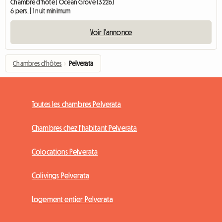
Chambre d'hôte | Ocean Grove (3226)
6 pers. | 1 nuit minimum
Voir l'annonce
Chambres d'hôtes
›
Pelverata
Toutes les chambres Pelverata
Chambres chez l'habitant Pelverata
Colocations Pelverata
Colivings Pelverata
Logement entier Pelverata