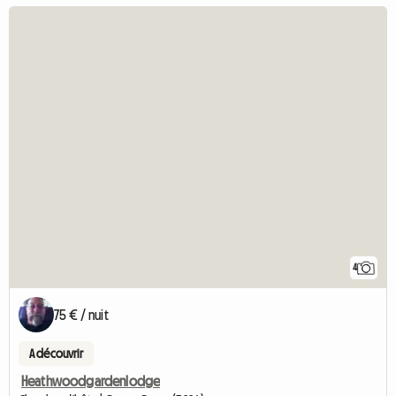
4
75 € / nuit
A découvrir
Heathwoodgardenlodge