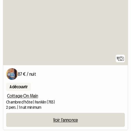
11
87 € / nuit
A découvrir
Cottage On Main
Chambre d'hôte | Franklin (7113)
2 pers. | 1 nuit minimum
Voir l'annonce