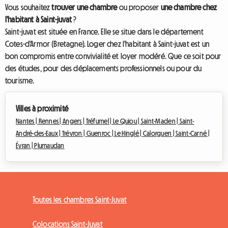
Vous souhaitez
trouver une chambre
ou proposer
une chambre chez
l'habitant à Saint-juvat
?
Saint-juvat est située en France. Elle se situe dans le département
Cotes-d'Armor (Bretagne). Loger chez l'habitant à Saint-juvat est un
bon compromis entre convivialité et loyer modéré. Que ce soit pour
des études, pour des déplacements professionnels ou pour du
tourisme.
Villes à proximité
Nantes |
Rennes |
Angers |
Tréfumel |
Le Quiou |
Saint-Maden |
Saint-
André-des-Eaux |
Trévron |
Guenroc |
Le Hinglé |
Calorguen |
Saint-Carné |
Évran |
Plumaudan
Toutes les chambres Saint-Juvat
Colocations Saint-Juvat