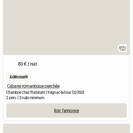
1
80 € / nuit
A découvrir
Cabane romantique perchée
Chambre chez l'habitant | Yvignac-la-Tour (22350)
2 pers. | 2 nuits minimum
Voir l'annonce