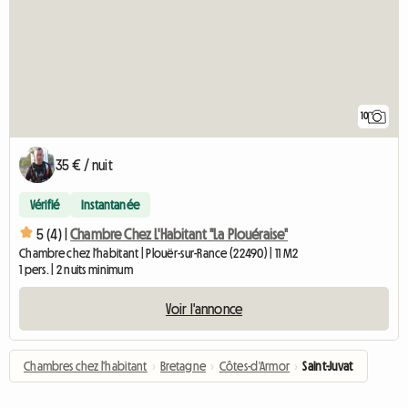
10
35 € / nuit
Vérifié
Instantanée
5 (4) |
Chambre Chez L'Habitant "La Plouéraise"
Chambre chez l'habitant | Plouër-sur-Rance (22490) | 11 M2
1 pers. | 2 nuits minimum
Voir l'annonce
Chambres chez l'habitant
›
Bretagne
›
Côtes-d'Armor
›
Saint-Juvat