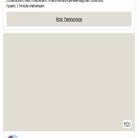
Chambre chez l'habitant | Parthenay-de-Bretagne (35850)
1 pers. | 1 mois minimum
Voir l'annonce
1