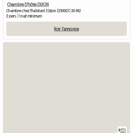
Chambre D'hôte DIJON
Chambre chez l'habitant | Dijon (21000) | 20 M2
2 pers. | 1 nuit minimum
Voir l'annonce
5