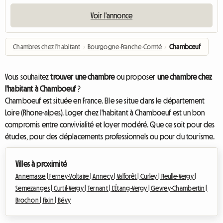
Voir l'annonce
Chambres chez l'habitant
›
Bourgogne-Franche-Comté
›
Chambœuf
Vous souhaitez
trouver une chambre
ou proposer
une chambre chez
l'habitant à Chamboeuf
?
Chamboeuf est située en France. Elle se situe dans le département
Loire (Rhone-alpes). Loger chez l'habitant à Chamboeuf est un bon
compromis entre convivialité et loyer modéré. Que ce soit pour des
études, pour des déplacements professionnels ou pour du tourisme.
Villes à proximité
Annemasse |
Ferney-Voltaire |
Annecy |
Valforêt |
Curley |
Reulle-Vergy |
Semezanges |
Curtil-Vergy |
Ternant |
L'Étang-Vergy |
Gevrey-Chambertin |
Brochon |
Fixin |
Bévy