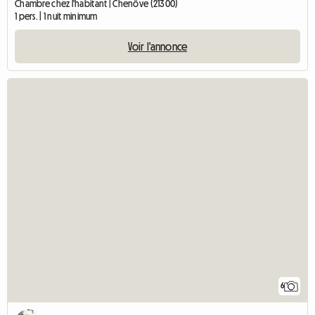
Chambre chez l'habitant | Chenôve (21300)
1 pers. | 1 nuit minimum
Voir l'annonce
6