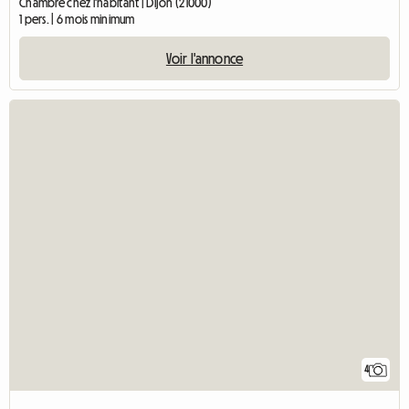
Chambre chez l'habitant | Dijon (21000)
1 pers. | 6 mois minimum
Voir l'annonce
4