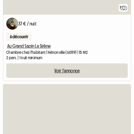
7
37 € / nuit
A découvrir
Au Grand Sapin La Sirène
Chambre chez l'habitant | Hénonville (60119) | 15 M2
2 pers. | 1 nuit minimum
Voir l'annonce