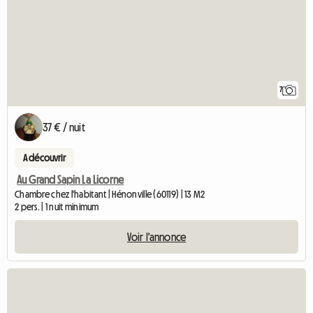
7
37 € / nuit
A découvrir
Au Grand Sapin La Licorne
Chambre chez l'habitant | Hénonville (60119) | 13 M2
2 pers. | 1 nuit minimum
Voir l'annonce