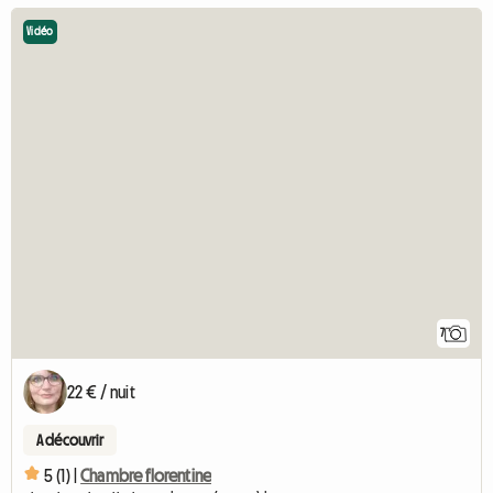
Vidéo
7
22 € / nuit
A découvrir
5 (1) |
Chambre florentine