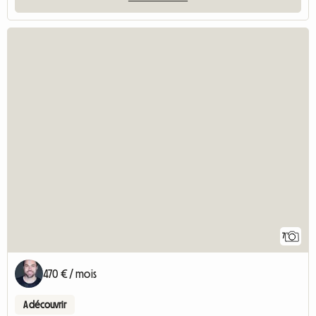
7
470 € / mois
A découvrir