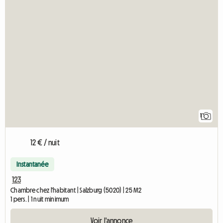
Accéde
1
12 € / nuit
Instantanée
123
Chambre chez l'habitant | Salzburg (5020) | 25 M2
1 pers. | 1 nuit minimum
Voir l'annonce