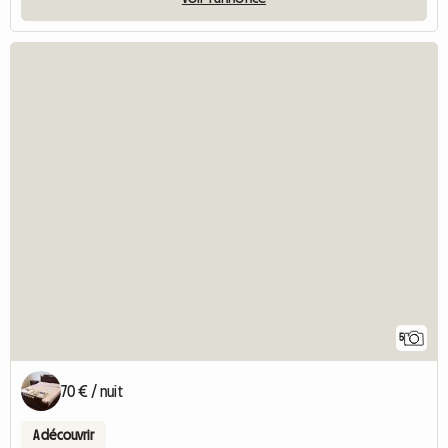
5
70 € / nuit
A découvrir