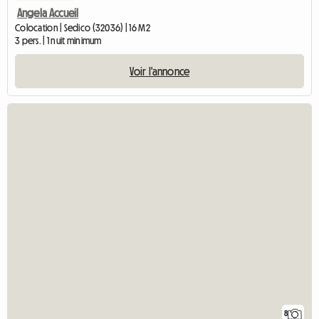
Angela Accueil
Colocation | Sedico (32036) | 16 M2
3 pers. | 1 nuit minimum
Voir l'annonce
8