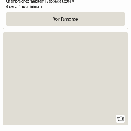
Chambre chez l'habitant | Sappada (32047)
4 pers. | 1 nuit minimum
Voir l'annonce
4