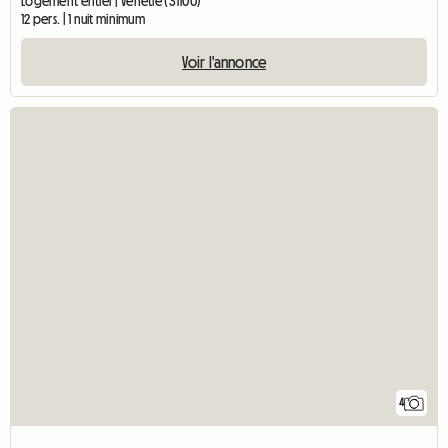
Logement entier | Vénétie (31100)
12 pers. | 1 nuit minimum
Voir l'annonce
4