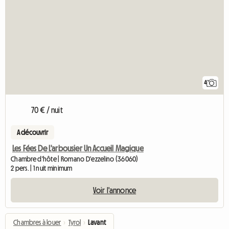
4
70 € / nuit
A découvrir
Les Fées De L'arbousier Un Accueil Magique
Chambre d'hôte | Romano D'ezzelino (36060)
2 pers. | 1 nuit minimum
Voir l'annonce
Chambres à louer
›
Tyrol
›
Lavant