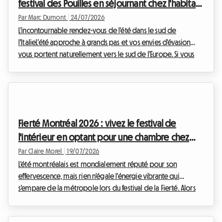
festival des Pouilles en séjournant chez l'habitant
avec Roomlala
Par Marc Dumont
|
24/07/2026
L'incontournable rendez-vous de l'été dans le sud de
l'ItalieL'été approche à grands pas et vos envies d'évasion
vous portent naturellement vers le sud de l'Europe. Si vous
prévoyez des vacances en août en Italie, il y a un événement
culturel et musical que vous ne devez absolument pas
manquer : la Notte della Taranta 2026. Chaque année, ce
festival transforme le talon de la botte italienne en une
immense piste de danse à ciel ouvert, célébrant les
Fierté Montréal 2026 : vivez le festival de
traditions ancestrales du Salento avec une éner...
l'intérieur en optant pour une chambre chez
l'habitant avec Roomlala
Par Claire Morel
|
19/07/2026
L'été montréalais est mondialement réputé pour son
effervescence, mais rien n'égale l'énergie vibrante qui
s'empare de la métropole lors du festival de la Fierté. Alors
que l'édition de Fierté Montréal 2026 s'annonce déjà comme
un événement historique, les préparatifs vont bon train pour