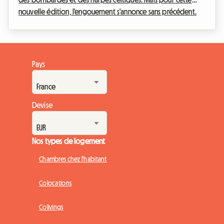
nouvelle édition, l'engouement s'annonce sans précédent.
Du 31 juillet au 9 août 2026, la ville portuaire du Morbihan
accueille la 55e édition de son célèbre événement. Avec la
Cornouailles britannique à l'honneur, le Festival Interceltique
Lorient 2026 s'apprête à recevoir des centaines de milliers
Pays
de passionnés venus du monde entier. Face à cette affluence
massive, une question crucia...
Devise
Nos types de logement
Chambres chez l'habitant
Colocations
Colivings