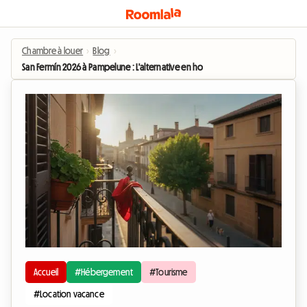
Chambre à louer
›
Blog
›
San Fermín 2026 à Pampelune : L'alternative en homestay pour profiter des fête
Accueil
#Hébergement
#Tourisme
#Location vacance