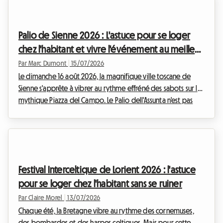
accueillir des centaines de milliers de visiteurs venus célébrer
la diversité, l'inclusion et les droits des communautés
2SLGBTQIA+.Cependant, pour de nombreux voyageurs,
Palio de Sienne 2026 : L'astuce pour se loger
l'enthousiasme laisse rapidement place à...
chez l'habitant et vivre l'événement au meilleur
prix
Par Marc Dumont
|
15/07/2026
Le dimanche 16 août 2026, la magnifique ville toscane de
Sienne s'apprête à vibrer au rythme effréné des sabots sur la
mythique Piazza del Campo. Le Palio dell'Assunta n'est pas
une simple course hippique, c'est l'âme palpitante de toute
une cité qui se révèle au monde entier. Chaque année, cet
événement historique d'une intensité rare attire des milliers
de visiteurs venus des quatre coins du globe, désireux de
participer à cette célébration unique. Cependant, cette
Festival Interceltique de Lorient 2026 : l'astuce
affluence massive transforme...
pour se loger chez l'habitant sans se ruiner
Par Claire Morel
|
13/07/2026
Chaque été, la Bretagne vibre au rythme des cornemuses,
des bombardes et des harpes celtiques. Mais pour cette