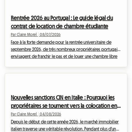
ainsi contourner les plafonds de loyers et les contraintes de
renouvellement. Chez Roomlala, nous suivons de très près
Rentrée 2026 au Portugal : Le guide légal du
ces évolutions pour vous accompagner au ...
contrat de location de chambre étudiante
Par Claire Morel
|
08/07/2026
Face à la forte demande pour la rentrée universitaire de
septembre 2026, de très nombreux propriétaires portugais
envisagent de franchir le pas et de louer une chambre libre
au sein de leur logement. Que vous soyez situé à Lisbonne,
Porto, Coimbra ou Faro, le marché du logement étudiant est
particulièrement tendu, et proposer une chambre chez
l'habitant est une solution à la fois solidaire et financièrement
avantageuse. Cependant, la législation portugaise encadre
Nouvelles sanctions CIN en Italie : Pourquoi les
strictement ces pratiques pour ...
propriétaires se tournent vers la colocation en
2026
Par Claire Morel
|
04/08/2026
Depuis le début de cette année 2026, le marché immobilier
italien traverse une véritable révolution. Pendant plus d'une