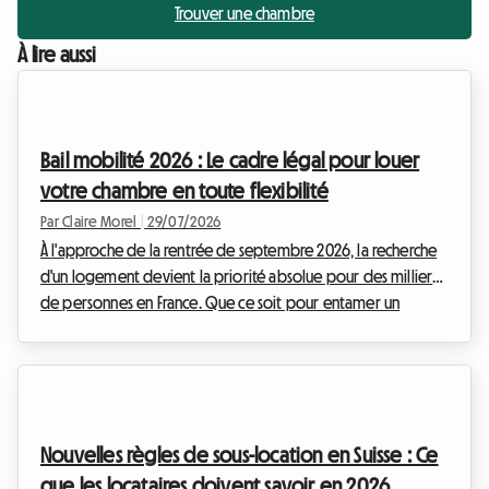
Trouver une chambre
À lire aussi
Bail mobilité 2026 : Le cadre légal pour louer
votre chambre en toute flexibilité
Par Claire Morel
|
29/07/2026
À l'approche de la rentrée de septembre 2026, la recherche
d'un logement devient la priorité absolue pour des milliers
de personnes en France. Que ce soit pour entamer un
nouveau cursus universitaire, débuter un stage de fin
d'études ou accomplir une mission professionnelle
temporaire, le besoin de flexibilité n'a jamais été aussi fort.
Du côté des propriétaires, la crainte des impayés et la
volonté de garder la main sur leur bien immobilier freinent
Nouvelles règles de sous-location en Suisse : Ce
parfois l'envie de louer. C'est ici que le ba...
que les locataires doivent savoir en 2026