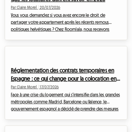
Par Claire Morel
|
20/07/2026
Vous vous demandez si vous avez encore le droit de
partager votre appartement après les récents remous
politiques helvétiques ? Chez Roomlala, nous recevons
chaque jour des questions de locataires et d'hôtes
légitimement inquiets face aux rumeurs de durcissement de
la loi. Rassurez-vous : la sous-location Suisse 2026 reste une
pratique parfaitement légale, encadrée et sécurisée. Que
vous souhaitiez louer une chambre vide pour arrondir vos
Réglementation des contrats temporaires en
fins de mois ou proposer une chambre meublée à un
Espagne : ce qui change pour la colocation en
étudian...
2026
Par Claire Morel
|
17/07/2026
Face à une crise du logement qui s'intensifie dans les grandes
métropoles comme Madrid, Barcelone ou Valence, le
gouvernement espagnol a décidé de prendre des mesures
drastiques. Depuis l'adoption de la fameuse Ley de Vivienda,
de nombreux investisseurs avaient délaissé la location
longue durée au profit des contrats temporaires, espérant