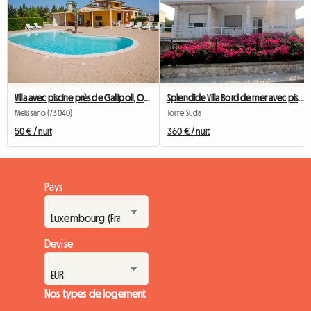
Villa avec piscine près de Gallipoli, Otrante, Santa M.di Leuca
Splendide Villa Bord de mer avec piscine
Melissano (73040)
Torre Suda
50 € / nuit
360 € / nuit
Pays
Devise
Nos types de logement