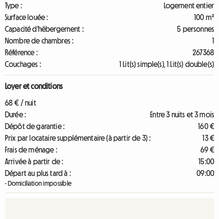
Type :
Logement entier
Surface louée :
100 m²
Capacité d'hébergement :
5 personnes
Nombre de chambres :
1
Référence :
267368
Couchages :
1 Lit(s) simple(s), 1 Lit(s) double(s)
Loyer et conditions
68 € / nuit
Durée :
Entre 3 nuits et 3 mois
Dépôt de garantie :
160 €
Prix par locataire supplémentaire (à partir de 3) :
13 €
Frais de ménage :
69 €
Arrivée à partir de :
15:00
Départ au plus tard à :
09:00
- Domiciliation impossible