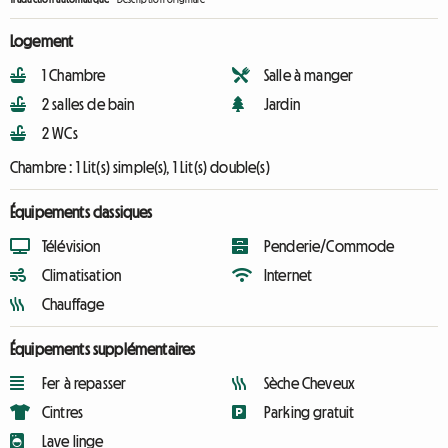
Logement
1 Chambre
Salle à manger
2 salles de bain
Jardin
2 WCs
Chambre :
1 Lit(s) simple(s), 1 Lit(s) double(s)
Équipements classiques
Télévision
Penderie/Commode
Climatisation
Internet
Chauffage
Équipements supplémentaires
Fer à repasser
Sèche Cheveux
Cintres
Parking gratuit
Lave linge