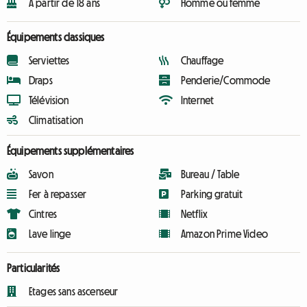
A partir de 18 ans
Homme ou femme
Équipements classiques
Serviettes
Chauffage
Draps
Penderie/Commode
Télévision
Internet
Climatisation
Équipements supplémentaires
Savon
Bureau / Table
Fer à repasser
Parking gratuit
Cintres
Netflix
Lave linge
Amazon Prime Video
Particularités
Etages sans ascenseur