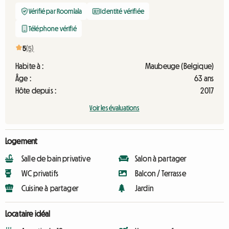
Vérifié par Roomlala
Identité vérifiée
Téléphone vérifié
5
(5)
Habite à :
Maubeuge (Belgique)
Âge :
63 ans
Hôte depuis :
2017
Voir les évaluations
Logement
Salle de bain privative
Salon à partager
WC privatifs
Balcon / Terrasse
Cuisine à partager
Jardin
Locataire idéal