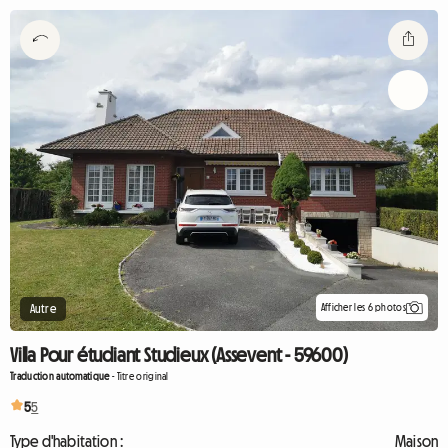
Afficher les 6 photos
Autre
Villa Pour étudiant Studieux (Assevent - 59600)
Traduction automatique
-
Titre original
5
5
Type d'habitation :
Maison