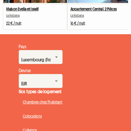
Maison Evelia et Israël
Appartement Central, 2 Pièces
La Habana
La Habana
22 € / nuit
16 € / nuit
Pays
Devise
Nos types de logement
Chambres chez l'habitant
Colocations
Colivings