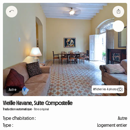
Afficher les 4 photos
Autre
Vieille Havane, Suite Compostelle
Traduction automatique
-
Titre original
Type d'habitation :
Autre
Type :
Logement entier