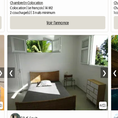
Chambre En Colocation
Ch
Colocation | Le François | 14 M2
Cha
2 couchage(s) | 3 nuits minimum
1 
Voir l'annonce
❯
❮
❯
❮
6