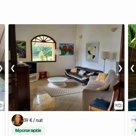
❯
❮
❯
❮
11
39 € / nuit
Réponse rapide