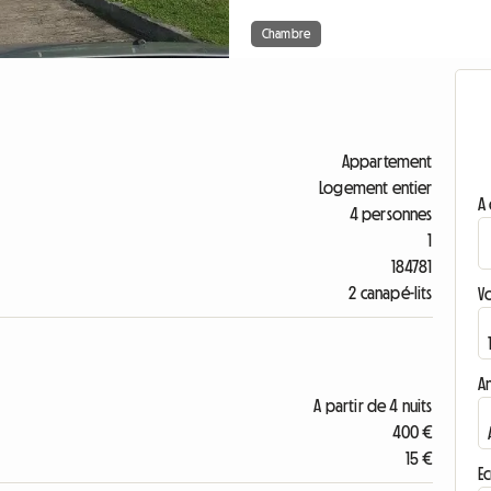
Chambre
Appartement
Logement entier
A 
4 personnes
1
184781
2 canapé-lits
V
A
A partir de 4 nuits
400 €
15 €
Ec