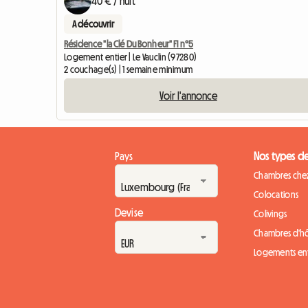
40 € / nuit
A découvrir
Résidence "la Clé Du Bonheur" F1 n°5
Logement entier | Le Vauclin (97280)
2 couchage(s) | 1 semaine minimum
Voir l'annonce
Pays
Nos types d
Chambres chez
Colocations
Devise
Colivings
Chambres d'h
Logements ent