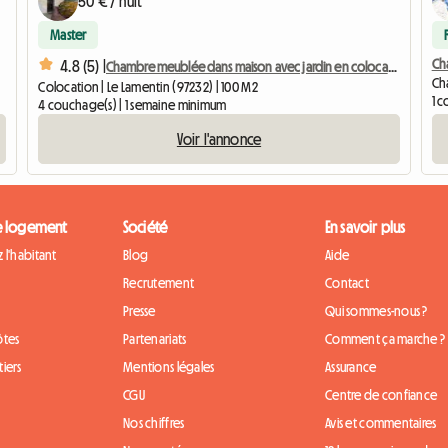
50 € / nuit
Master
Ch
4.8 (5) |
Chambre meublée dans maison avec jardin en colocation
Cha
Colocation | Le Lamentin (97232) | 100 M2
1 
4 couchage(s) | 1 semaine minimum
Voir l'annonce
e logement
Société
En savoir plus
 l'habitant
Blog
Aide
Recrutement
Contact
Presse
Qui sommes-nous ?
ôtes
Partenariats
Comment ça marche ?
iers
Mentions légales
Assurance
CGU
Centre de confiance
Nos chiffres
Avis et commentaires