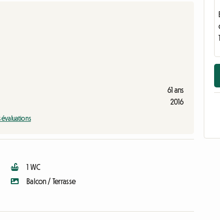
61 ans
2016
s évaluations
1 WC
Balcon / Terrasse