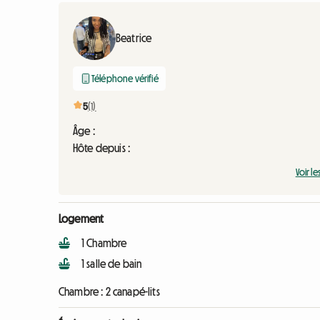
Beatrice
Téléphone vérifié
5
(1)
Âge :
Hôte depuis :
Voir le
Logement
1 Chambre
1 salle de bain
Chambre :
2 canapé-lits