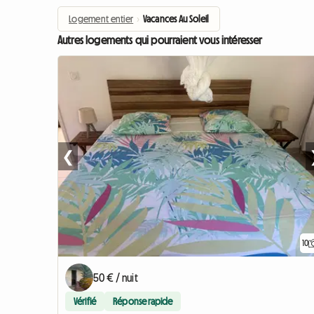
Logement entier
›
Vacances Au Soleil
Autres logements qui pourraient vous intéresser
❮
10
50 € / nuit
Vérifié
Réponse rapide