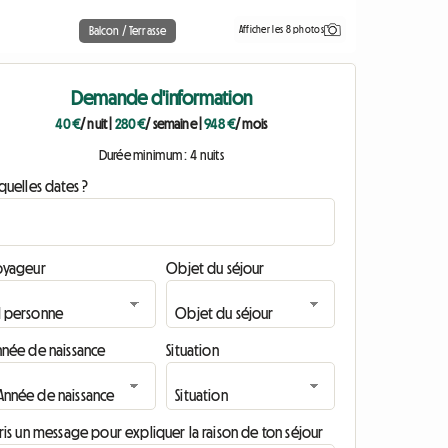
Afficher les 8 photos
Balcon / Terrasse
Demande d'information
40 €
/ nuit
|
280 €
/ semaine
|
948 €
/ mois
Durée minimum : 4 nuits
quelles dates ?
oyageur
Objet du séjour
nnée de naissance
Situation
ris un message pour expliquer la raison de ton séjour