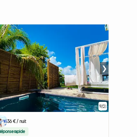
❯
5
36 € / nuit
Réponse rapide