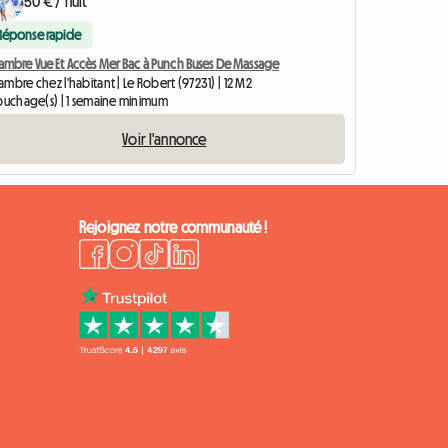
50 € / nuit
Réponse rapide
ambre Vue Et Accès Mer Bac à Punch Buses De Massage
mbre chez l'habitant | Le Robert (97231) | 12 M2
couchage(s) | 1 semaine minimum
Voir l'annonce
Rejoignez notre communauté !