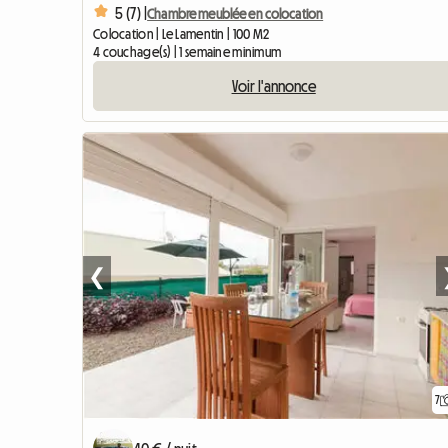
5 (7) |
Chambre meublée en colocation
Colocation | Le Lamentin | 100 M2
4 couchage(s) | 1 semaine minimum
Voir l'annonce
❮
7