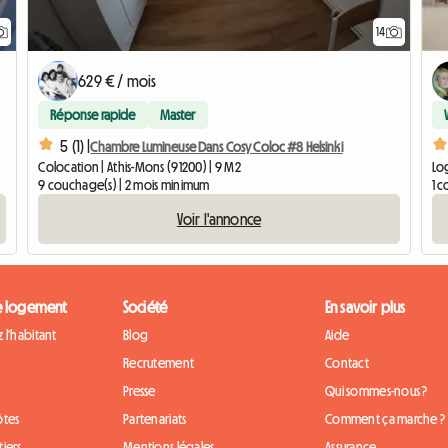
14
629 € / mois
Réponse rapide
Master
5 (1) |
Chambre Lumineuse Dans Cosy Coloc #8 Helsinki
Colocation | Athis-Mons (91200) | 9 M2
Log
9 couchage(s) | 2 mois minimum
1 c
Voir l'annonce
e logement
Société
En savoir plus
 l'habitant
Blog
Aide
Recrutement
Contact
Presse
Qui sommes-nous ?
ôtes
Partenariats
Comment ça marche ?
iers
Mentions légales
Assurance