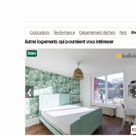
Colocations
›
Île-de-France
›
Département de Paris
›
Paris
›
Un
Autres logements qui pourraient vous intéresser
Vidéo
❮
8