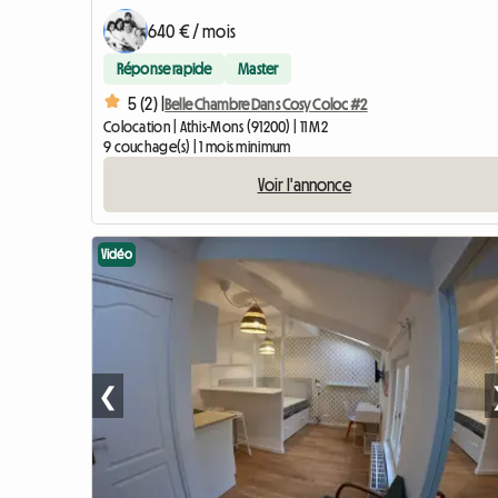
640 € / mois
Réponse rapide
Master
5 (2) |
Belle Chambre Dans Cosy Coloc #2
Colocation | Athis-Mons (91200) | 11 M2
9 couchage(s) | 1 mois minimum
Voir l'annonce
Vidéo
❮