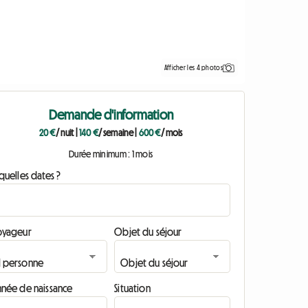
Afficher les 4 photos
Demande d'information
20 €
/ nuit
|
140 €
/ semaine
|
600 €
/ mois
Durée minimum : 1 mois
quelles dates ?
oyageur
Objet du séjour
nnée de naissance
Situation