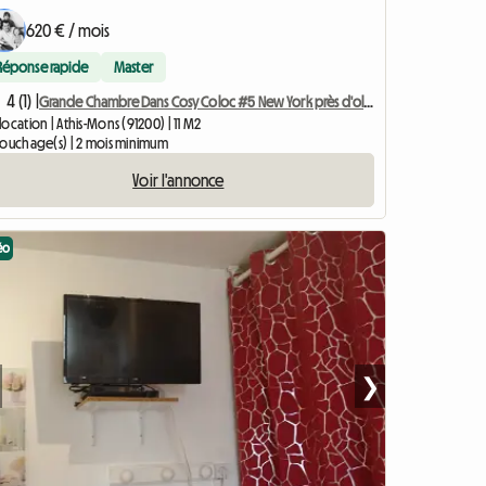
620 € / mois
Réponse rapide
Master
4 (1) |
Grande Chambre Dans Cosy Coloc #5 New York près d'olry
ocation | Athis-Mons (91200) | 11 M2
couchage(s) | 2 mois minimum
Voir l'annonce
éo
❯