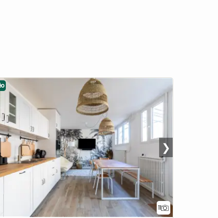
éo
❯
11