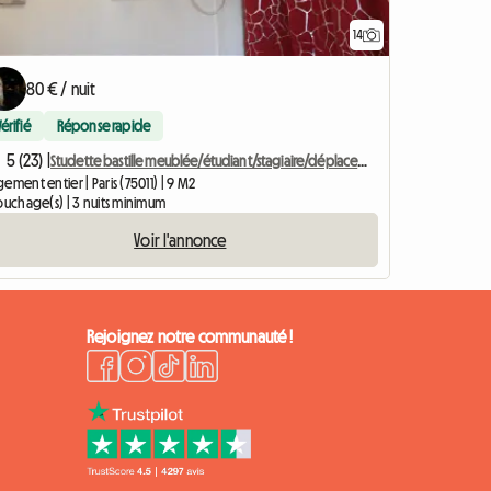
14
80 € / nuit
Vérifié
Réponse rapide
5 (23) |
Studette bastille meublée/étudiant/stagiaire/déplacement pro
ement entier | Paris (75011) | 9 M2
ouchage(s) | 3 nuits minimum
Voir l'annonce
Rejoignez notre communauté !