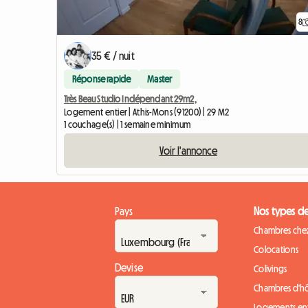
8
35 € / nuit
Réponse rapide
Master
Très Beau Studio Indépendant 29m2,
Logement entier | Athis-Mons (91200) | 29 M2
1 couchage(s) | 1 semaine minimum
Voir l'annonce
Pays
Nos types d
Chambres chez
Colocations
Devise
Colivings
Chambres d'h
Logements ent