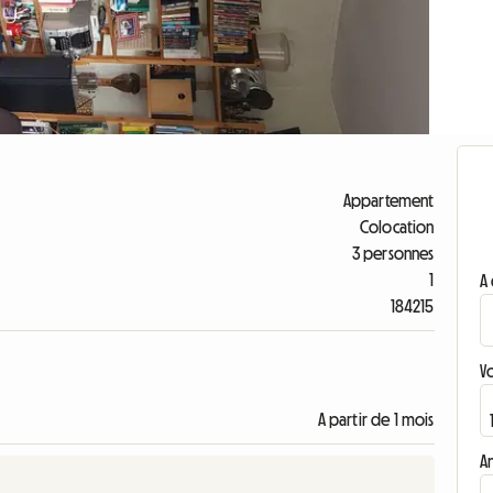
Appartement
Colocation
3 personnes
1
A 
184215
V
A partir de 1 mois
A