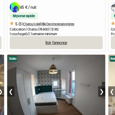
45 € / nuit
Réponse rapide
5 (1) |
Chatou Soleil Ville Des Impressionnistes
Colocation | Chatou (78400) | 12 M2
Col
1 couchage(s) | 1 semaine minimum
9 
Voir l'annonce
Vidéo
Vid
❯
❮
❯
❮