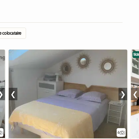
e colocataire
Vid
❯
❮
❯
❮
6