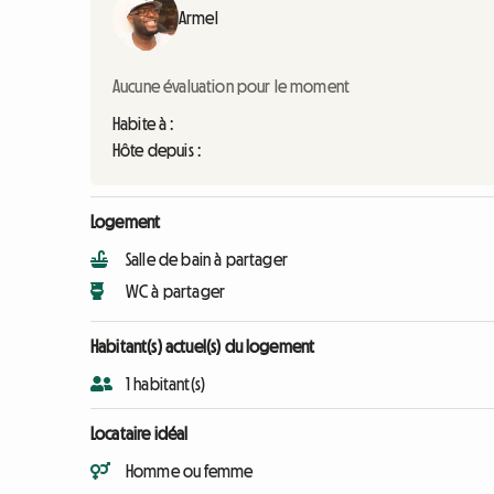
Armel
Aucune évaluation pour le moment
Habite à :
Hôte depuis :
Logement
Salle de bain à partager
WC à partager
Habitant(s) actuel(s) du logement
1 habitant(s)
Locataire idéal
Homme ou femme