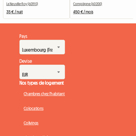
La Neuville-Roy (60190)
Compiègne (60200)
35 € / nuit
450 € / mois
Pays
Devise
Nos types de logement
Chambres chez l'habitant
Colocations
Colivings