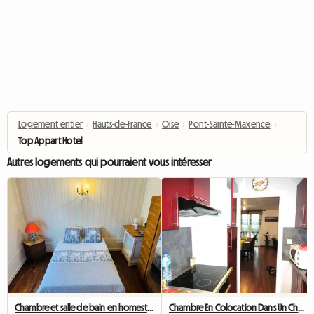
Logement entier
›
Hauts-de-France
›
Oise
›
Pont-Sainte-Maxence
›
Top Appart Hotel
Autres logements qui pourraient vous intéresser
Chambre et salle de bain en homestay
Chambre En Colocation Dans Un Charmant F4 Meublé pour 3