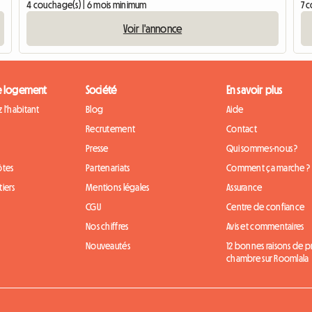
4 couchage(s) | 6 mois minimum
7 
Voir l'annonce
e logement
Société
En savoir plus
 l'habitant
Blog
Aide
Recrutement
Contact
Presse
Qui sommes-nous ?
ôtes
Partenariats
Comment ça marche ?
iers
Mentions légales
Assurance
CGU
Centre de confiance
Nos chiffres
Avis et commentaires
Nouveautés
12 bonnes raisons de 
chambre sur Roomlala