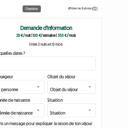
Afficher les 8 photos
Chambre
Demande d'information
25 €
/ nuit
|
100 €
/ semaine
|
353 €
/ mois
Entre 2 nuits et 12 mois
quelles dates ?
oyageur
Objet du séjour
nnée de naissance
Situation
ris un message pour expliquer la raison de ton séjour