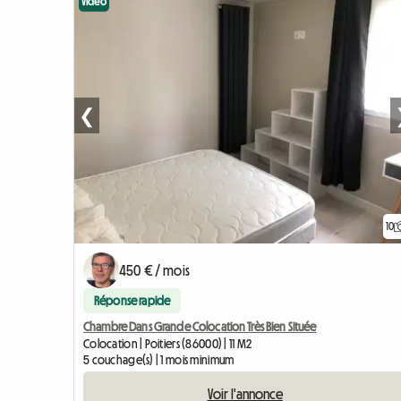
Vidéo
❮
10
450 € / mois
Réponse rapide
Chambre Dans Grande Colocation Très Bien Située
Colocation | Poitiers (86000) | 11 M2
5 couchage(s) | 1 mois minimum
Voir l'annonce