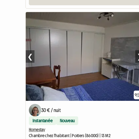
❮
9
30 € / nuit
Instantanée
Nouveau
Homestay
Chambre chez l'habitant | Poitiers (86000) | 13 M2