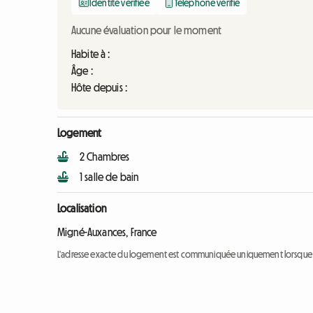
Identité vérifiée
Téléphone vérifié
Aucune évaluation pour le moment
Habite à :
Âge :
Hôte depuis :
Logement
2 Chambres
1 salle de bain
Localisation
Migné-Auxances, France
L'adresse exacte du logement est communiquée uniquement lorsque l