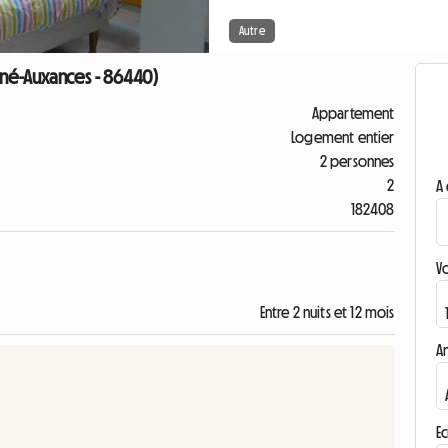
Autre
né-Auxances - 86440)
Appartement
Logement entier
2 personnes
2
A 
182408
V
Entre 2 nuits et 12 mois
A
Ec