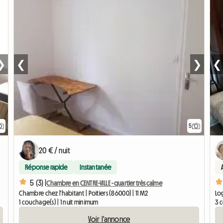
❯
❮
❯
❮
5
20 € / nuit
Réponse rapide
Instantanée
5 (3) |
Chambre en CENTRE-VILLE - quartier très calme
Chambre chez l'habitant | Poitiers (86000) | 11 M2
Log
1 couchage(s) | 1 nuit minimum
3 c
Voir l'annonce