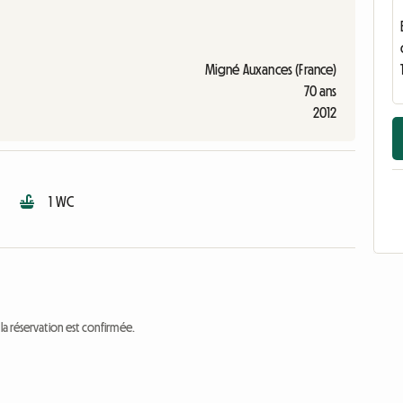
Migné Auxances (France)
70 ans
2012
1 WC
a réservation est confirmée.