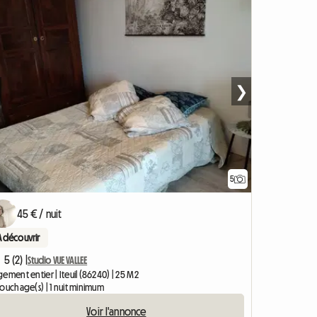
❯
5
45 € / nuit
A découvrir
5 (2) |
Studio VUE VALLEE
ement entier | Iteuil (86240) | 25 M2
ouchage(s) | 1 nuit minimum
Voir l'annonce