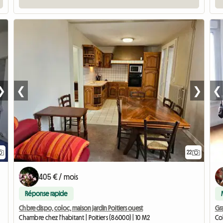
❯
❮
❯
❮
22
405 € / mois
Réponse rapide
Chbre dispo, coloc, maison jardin Poitiers ouest
Gr
Chambre chez l'habitant | Poitiers (86000) | 10 M2
Col