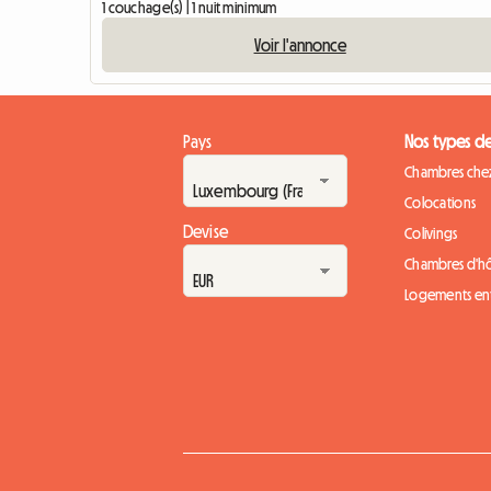
1 couchage(s) | 1 nuit minimum
Voir l'annonce
Pays
Nos types d
Chambres chez
Colocations
Devise
Colivings
Chambres d'h
Logements ent