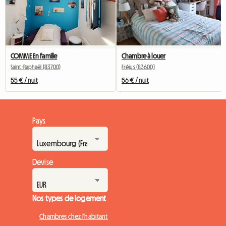
COMME En famille
Chambre à louer
Saint-Raphaël (83700)
Fréjus (83600)
55 € / nuit
56 € / nuit
Pays
Devise
Nos types de logement
Chambres chez l'habitant