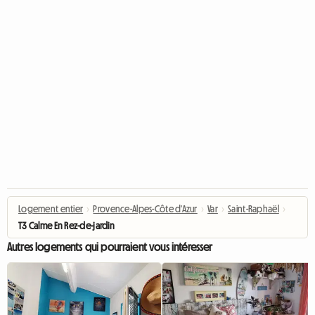
Logement entier
›
Provence-Alpes-Côte d'Azur
›
Var
›
Saint-Raphaël
›
T3 Calme En Rez-de-jardin
Autres logements qui pourraient vous intéresser