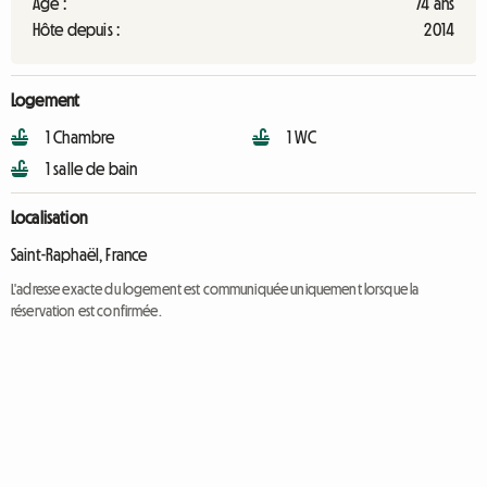
Âge :
74 ans
Hôte depuis :
2014
Logement
1 Chambre
1 WC
1 salle de bain
Localisation
Saint-Raphaël, France
L'adresse exacte du logement est communiquée uniquement lorsque la
réservation est confirmée.