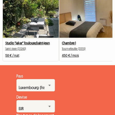
Studio "jakar" Toulouse/saint-jean
Chambre 1
Saint-Jean (31240)
Tournefeuille (31170)
58 € / nuit
450 € / mois
Pays
Devise