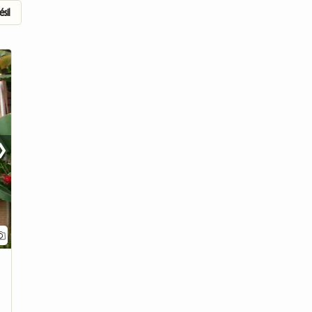
ésil
❯