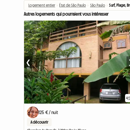
Logement entier
›
État de São Paulo
›
São Paulo
›
Surf, Plage, Br
Autres logements qui pourraient vous intéresser
❮
4
125 € / nuit
A découvrir