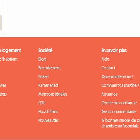
e logement
Société
En savoir plus
 l'habitant
Blog
Aide
Recrutement
Contact
Presse
Qui sommes-nous ?
ôtes
Partenariats
Comment ça marche ?
iers
Mentions légales
Assurance
CGU
Centre de confiance
Nos chiffres
Avis et commentaires
Nouveautés
12 bonnes raisons de 
chambre sur Roomlala