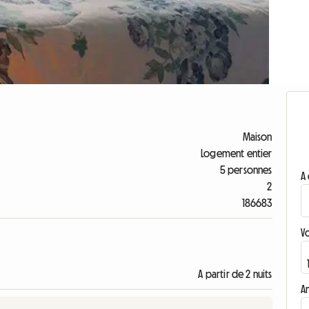
Maison
Logement entier
5 personnes
A 
2
186683
V
A partir de 2 nuits
A