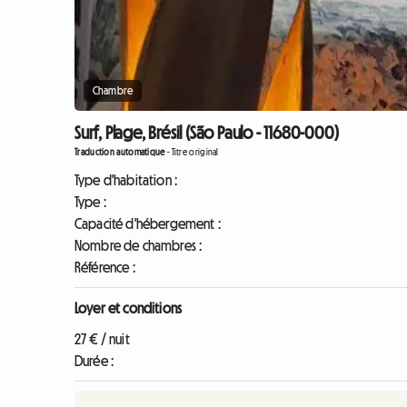
Chambre
Surf, Plage, Brésil (São Paulo - 11680-000)
Traduction automatique
-
Titre original
Type d'habitation :
Type :
Capacité d'hébergement :
Nombre de chambres :
Référence :
Loyer et conditions
27 € / nuit
Durée :