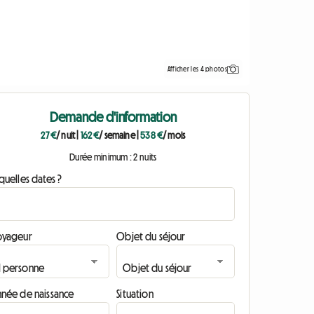
Afficher les 4 photos
Demande d'information
27 €
/ nuit
|
162 €
/ semaine
|
538 €
/ mois
Durée minimum : 2 nuits
quelles dates ?
oyageur
Objet du séjour
nnée de naissance
Situation