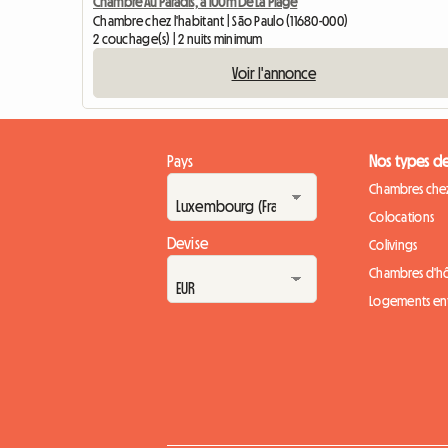
Chambre Au Paradis, à 100m De La Plage
Chambre chez l'habitant | São Paulo (11680-000)
2 couchage(s) | 2 nuits minimum
Voir l'annonce
Pays
Nos types d
Chambres chez
Colocations
Devise
Colivings
Chambres d'h
Logements ent