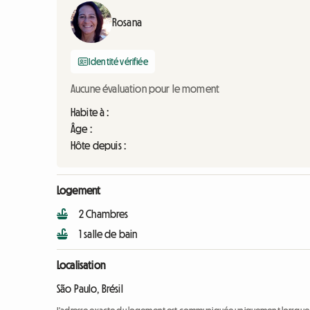
Rosana
Identité vérifiée
Aucune évaluation pour le moment
Habite à :
Âge :
Hôte depuis :
Logement
2 Chambres
1 salle de bain
Localisation
São Paulo, Brésil