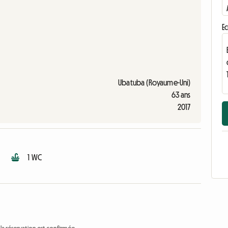
Ec
Ubatuba (Royaume-Uni)
63 ans
2017
1 WC