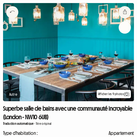
Afficher les 9 photos
Autre
Superbe salle de bains avec une communauté incroyable
(London - NW10 6UB)
Traduction automatique
-
Titre original
Type d'habitation :
Appartement