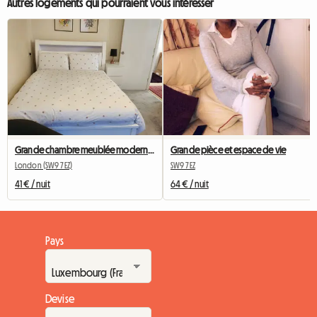
Autres logements qui pourraient vous intéresser
Grande chambre meublée moderne à louer
Grande pièce et espace de vie
London (SW9 7EZ)
SW9 7EZ
41 € / nuit
64 € / nuit
Pays
Devise